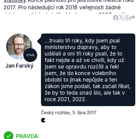
2017. Pro následující rok 2018 veřejnosti žádné
údaje nenabízí, ale jelikož bylo v roce 2007
vydáno
nejvíce řidičských průkazů v historii, bude se jednat
o menší počet žádostí; Farský nicméně řádově
uvádí korektní počet dokladů.
...trvalo tři roky, kdy jsem psal
ministerstvu dopravy, aby to
udělali a oni tři roky psali, že to
STAN
fakt nejde a až ve chvíli, kdy už
Jan Farský
jsem se opravdu rozčílil a řekl
jsem, že do konce volebního
období to jinak nepůjde a ten
zákon jsme podali, tak začali říkat,
že by to teda snad šlo, ale tak v
roce 2021, 2022.
Český rozhlas
,
5. října 2017
PRAVDA