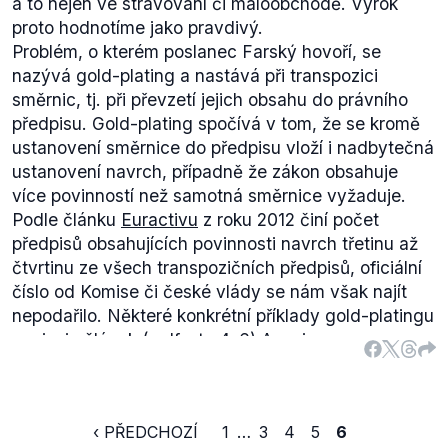
pozměňovací návrh, který by znamenal účinnost
a to nejen ve stravování či maloobchodě. Výrok
novely zákona od 1. července 2018.
proto hodnotíme jako pravdivý.
Farského tvrzení odpovídá v tom, že ministerstvo
Problém, o kterém poslanec Farský hovoří, se
dopravy původní avizovaný návrh neuskutečnilo i
nazývá gold-plating a nastává při transpozici
přes to, že o tom veřejně mluvilo. Ještě v dubnu
směrnic, tj. při převzetí jejich obsahu do právního
2017, kdy byl návrh projednáván,
informovala
média
předpisu. Gold-plating spočívá v tom, že se kromě
o tom, že se resort pokusí odložit případnou
ustanovení směrnice do předpisu vloží i nadbytečná
účinnost až o dva roky. Přestože tedy nemáme k
ustanovení navrch, případně že zákon obsahuje
dispozici samotnou komunikaci mezi Farským a
více povinností než samotná směrnice vyžaduje.
ministerstvem dopravy, je faktem, že úřad sliboval
Podle článku
Euractivu
z roku 2012 činí počet
změnu; reálně ji ovšem předložila skupina poslanců
předpisů obsahujících povinnosti navrch třetinu až
zastoupená Kovářovou a Farským. Ti jej také
čtvrtinu ze všech transpozičních předpisů, oficiální
protlačili legislativním procesem – výrok tedy
číslo od Komise či české vlády se nám však najít
hodnotíme jako pravdivý.
nepodařilo. Některé konkrétní příklady gold-platingu
popisuje
článek
(.pdf, str. 4–6) Asociace pro
mezinárodní vztahy.
Co se týče gold-platingu v oblasti stravování,
příkladem budiž
povinnost
balit koblihy do sáčků,
‹ PŘEDCHOZÍ
1
…
3
4
5
6
kterou zavedla česká
vyhláška
ministerstva