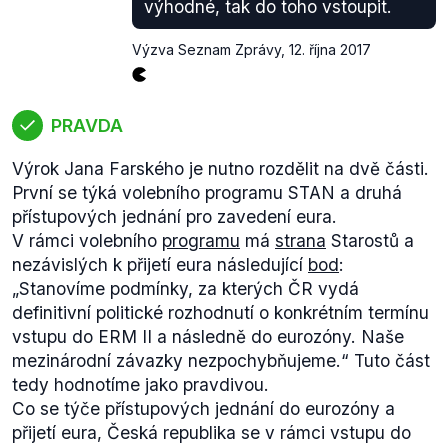
výhodné, tak do toho vstoupit.
Výzva Seznam Zprávy
,
12. října 2017
PRAVDA
Výrok Jana Farského je nutno rozdělit na dvě části.
První se týká volebního programu STAN a druhá
přístupových jednání pro zavedení eura.
V rámci volebního
programu
má
strana
Starostů a
nezávislých k přijetí eura následující
bod
:
„
Stanovíme podmínky, za kterých ČR vydá
definitivní politické rozhodnutí o konkrétním termínu
vstupu do ERM II a následně do eurozóny. Naše
mezinárodní závazky nezpochybňujeme.“
Tuto část
tedy hodnotíme jako pravdivou.
Co se týče přístupových jednání do eurozóny a
přijetí eura, Česká republika se v rámci vstupu do