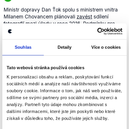
Ministr dopravy Dan Ťok spolu s ministrem vnitra
Milanem Chovancem plánovali
zavést
sdílení
fotografií mezi úřady v roce 2016. Podmínky pro
zavedení tohoto opatření nebyly údajně připraveny,
a tak sdílení fotografií bylo z připravovaného zákona
vyškrtnuto. Farský na
svém Facebooku
v březnu
Souhlas
Detaily
Více o cookies
2017 popisoval, že chtěli zmíněnou úpravu po
ministerstvu dopravy, to však mělo tuto změnu dva
roky oddalovat. Zmíněnou komunikaci mezi lídrem
Tato webová stránka používá cookies
STAN a resortem dopravy se nám nicméně
K personalizaci obsahu a reklam, poskytování funkcí
nepodařilo dohledat.
sociálních médií a analýze naší návštěvnosti využíváme
Následně skupina poslanců zastoupená Věrou
soubory cookie. Informace o tom, jak náš web používáte,
Kovářovou
předložila
návrh novely zákona o
sdílíme se svými partnery pro sociální média, inzerci a
provozu na pozemních komunikacích v květnu 2016.
analýzy. Partneři tyto údaje mohou zkombinovat s
Do skupiny poslanců předkládajících tuto novelu
dalšími informacemi, které jste jim poskytli nebo které
patřil i Jan Farský. Návrh novely prošel Poslaneckou
získali v důsledku toho, že používáte jejich služby.
sněmovnou, Senátem a byl podepsán prezidentem.
Účinnosti má novela
nabýt
1. června 2018.