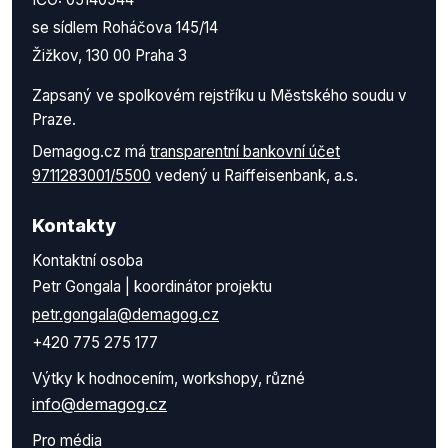
se sídlem Roháčova 145/14
Žižkov, 130 00 Praha 3
Zapsaný ve spolkovém rejstříku u Městského soudu v
Praze.
Demagog.cz má
transparentní bankovní účet
9711283001/5500
vedený u Raiffeisenbank, a.s.
Kontakty
Kontaktní osoba
Petr Gongala | koordinátor projektu
petr.gongala@demagog.cz
+420 775 275 177
Výtky k hodnocením, workshopy, různé
info@demagog.cz
Pro média