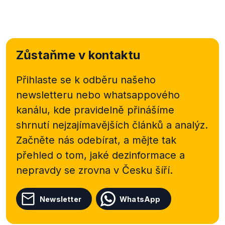
zdravotnictví provádějící nařízení EU, to však tuto
povinnost vůbec neobsahovalo. Dalším překročením
povinností vyplývající ze směrnice, které souvisí i s
maloobchodem, bylo zavedení povinnosti
zřídit
Zůstaňme v kontaktu
bezdotykové baterie v umyvadlech pro
zaměstnance ve stravovacích zařízeních, což znovu
unijní
směrnice
nepřikazovala.
Přihlaste se k odběru našeho
newsletteru nebo
whatsappového
kanálu, kde pravidelně přinášíme
shrnutí nejzajímavějších článků a analýz.
Začněte nás odebírat, a mějte tak
přehled o tom, jaké dezinformace a
nepravdy se zrovna v Česku šíří.
Newsletter
WhatsApp