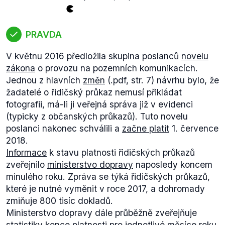
Podle vyhodnocení jak Evropské
komise
(.pdf, str.
7), tak i ministerstva
financí
(.pdf, str. 8) ale Česká
republika aktuálně není připravena vstoupit jak do
PRAVDA
ERM II, tak do eurozóny. Pokud by se tak ale
V květnu 2016 předložila skupina poslanců
novelu
rozhodla, ovlivňuje ji jen periodicita vyhodnocování
zákona
o provozu na pozemních komunikacích.
konvergenčních kritérií Evropskou komisí, která
Jednou z hlavních
změn
(.pdf, str. 7) návrhu bylo, že
zpracovává
zprávy co dva roky. Jinak je proces
žadatelé o řidičský průkaz nemusí přikládat
naplánován tak, aby stát
mohl přijmout
euro 1. ledna
fotografii, má-li ji veřejná správa již v evidenci
následujícího roku od data, kdy o to požádá.
(typicky z občanských průkazů). Tuto novelu
I s přihlédnutím na nutnou změnu legislativy a
poslanci nakonec schválili a
začne platit
1. července
jednání nové vlády, které by následovalo, než by
2018.
podobné rozhodnutí bylo přijato, hodnotíme odhad
Informace
k stavu platnosti řidičských průkazů
Jana Farského v horizontu tří až čtyř let jako reálný.
zveřejnilo
ministerstvo dopravy
naposledy koncem
minulého roku. Zpráva se týká řidičských průkazů,
které je nutné vyměnit v roce 2017, a dohromady
zmiňuje 800 tisíc dokladů.
Ministerstvo dopravy dále průběžně zveřejňuje
statistiky
konce platnosti pro jednotlivé měsíce roku