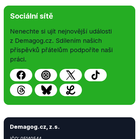
Sociální sítě
Nenechte si ujít nejnovější události
z Demagog.cz. Sdílením našich
příspěvků přátelům podpoříte naši
práci.
Demagog.cz, z.s.
IČO: 05140544