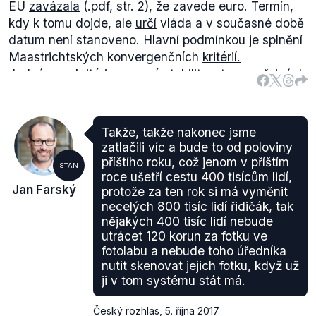
EU
zavázala
(.pdf, str. 2), že zavede euro. Termín,
kdy k tomu dojde, ale
určí
vláda a v současné době
datum není stanoveno. Hlavní podmínkou je splnění
Maastrichtských konvergenčních
kritérií.
Jedná se o kritéria cenové stability, stavu veřejných
financí, konvergence úrokových sazeb a účasti v
mechanismu směnných kurzů. Česká republika
aktuálně
plní
(.pdf, str. 7–8) všechna z nich, kromě
Takže, takže nakonec jsme
účasti v mechanismu směnných kurzů, tzv. ERM II,
zatlačili víc a bude to od poloviny
do kterých se
musí
zapojit po dobu minimálně dvou
příštího roku, což jenom v příštím
STAN
let.
roce ušetří cestu 400 tisícům lidí,
Jan Farský
protože za ten rok si má vyměnit
Dosavadní
pozice
české vlády k zapojení do tohoto
necelých 800 tisíc lidí řidičák, tak
kurzového uspořádání vychází z názoru, že na
nějakých 400 tisíc lidí nebude
účast v mechanismu ERM II je nutno pohlížet pouze
utrácet 120 korun za fotku ve
jako na bránu umožňující přistoupení k eurozóně a
fotolabu a nebude toho úředníka
nikoli jako na optimální formu kurzového režimu pro
nutit skenovat jejich fotku, když už
českou korunu. Zapojení do ERM II lze proto
ji v tom systému stát má.
očekávat až v okamžiku, kdy si vláda vyjasní
vhodné načasování vstupu do eurozóny.
Český rozhlas
,
5. října 2017