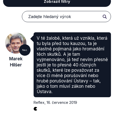
Zobrazit filtry
V té žalobě, která už vznikla, která
tu byla před tou kauzou, ta je
vlastně pojímaná jako hromadění
Nez.
těch skutků. A je tam
Marek
vyjmenováno, já teď nevím přesně
Hilšer
jestli je to přesně 40 různých
skutků, které lze považovat za
více či méně porušování nebo
hrubé porušování Ústavy – tak,
jako o tom mluví zákon nebo
Ústava.
Reflex
,
16. července 2019