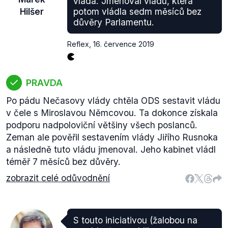
vláda. Jmenoval vládu, která
Hilšer
potom vládla sedm měsíců bez
důvěry Parlamentu.
Reflex
,
16. července 2019
PRAVDA
Po pádu Nečasovy vlády chtěla ODS sestavit vládu
v čele s Miroslavou Němcovou. Ta dokonce získala
podporu nadpoloviční většiny všech poslanců.
Zeman ale pověřil sestavením vlády Jiřího Rusnoka
a následně tuto vládu jmenoval. Jeho kabinet vládl
téměř 7 měsíců bez důvěry.
zobrazit celé odůvodnění
S touto iniciativou (žalobou na