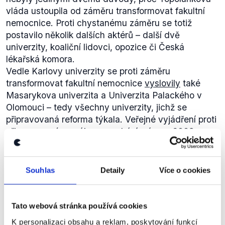
vláda ustoupila od záměru transformovat fakultní
nemocnice. Proti chystanému záměru se totiž
postavilo několik dalších aktérů – další dvě
univerzity, koaliční lidovci, opozice či Česká
lékařská komora.
Vedle Karlovy univerzity se proti záměru
transformovat fakultní nemocnice
vyslovily
také
Masarykova univerzita a Univerzita Palackého v
Olomouci – tedy všechny univerzity, jichž se
připravovaná reforma týkala. Veřejné vyjádření proti
připravovanému zákonu pochází z
února 2008
.
Proti změnám se
postavila
také tehdy (duben 2008)
vládní KDU-ČSL, která případné schválení
považovala za velmi vážný problém pro koaliční
Souhlas
Detaily
Více o cookies
spolupráci.
Po nátlaku univerzit i koaličního partnera premiér
Během studií na medicíně jsem
Topolánek v červnu 2008 v Poslanecké sněmovně
Tato webová stránka používá cookies
byl členem Akademického senátu,
oznámil
, že od plánovaného projektu přeměny
v podstatě jsem dělal jakousi
K personalizaci obsahu a reklam, poskytování funkcí
Nez.