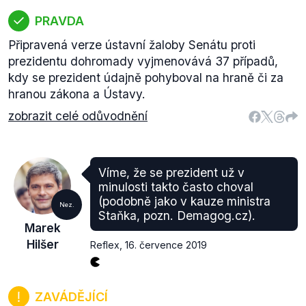
PRAVDA
Připravená verze ústavní žaloby Senátu proti
prezidentu dohromady vyjmenovává 37 případů,
kdy se prezident údajně pohyboval na hraně či za
hranou zákona a Ústavy.
zobrazit celé odůvodnění
Víme, že se prezident už v
minulosti takto často choval
(podobně jako v kauze ministra
Nez.
Staňka, pozn. Demagog.cz).
Marek
Hilšer
Reflex
,
16. července 2019
ZAVÁDĚJÍCÍ