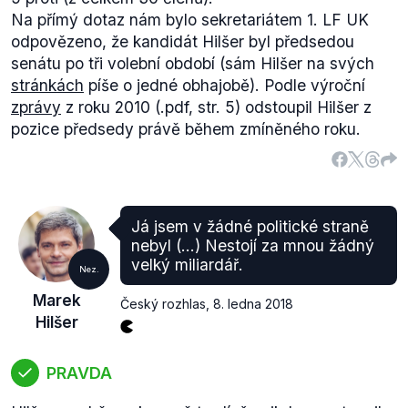
řady dalších aktérů – opozice, dalších dvou
Na přímý dotaz nám bylo sekretariátem 1. LF UK
univerzit, koaličního partnera KDU-ČSL a dalších.
odpovězeno, že kandidát Hilšer byl předsedou
Jelikož Hilšer ve výroku mluví pouze o
senátu po tři volební období (sám Hilšer na svých
angažovanosti studentské iniciativy a zapojení
stránkách
píše o jedné obhajobě). Podle výroční
Karlovy univerzity a pomíjí řadu dalších tehdejších
zprávy
z roku 2010 (.pdf, str. 5) odstoupil Hilšer z
účastníků, je výrok hodnocen jako zavádějící.
pozice předsedy právě během zmíněného roku.
Já jsem v žádné politické straně
nebyl (...) Nestojí za mnou žádný
velký miliardář.
Nez.
Marek
Český rozhlas
,
8. ledna 2018
Hilšer
PRAVDA