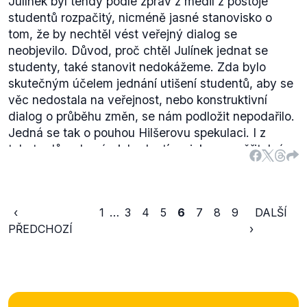
Julínek byl tehdy podle zpráv z médií z postoje
studentů rozpačitý, nicméně jasné stanovisko o
tom, že by nechtěl vést veřejný dialog se
neobjevilo. Důvod, proč chtěl Julínek jednat se
studenty, také stanovit nedokážeme. Zda bylo
skutečným účelem jednání utišení studentů, aby se
věc nedostala na veřejnost, nebo konstruktivní
dialog o průběhu změn, se nám podložit nepodařilo.
Jedná se tak o pouhou Hilšerovu spekulaci. I z
tohoto důvodu výrok hodnotíme jako neověřitelný.
Problematické je ovšem pojmenování
„skrytá
privatizace“
. V jednom z minulých
Hilšerových
výroků
jsme tento proces převodu fakultních
‹
1
…
3
4
5
6
7
8
9
DALŠÍ
nemocnic na akciové společnosti již ověřovali.
PŘEDCHOZÍ
›
Tento výrok je hodnocen jako neověřitelný.
Interpretace, zda obsah navrhovaného zákona měl
vést k privatizaci fakultních nemocnic, se u
jednotlivých aktérů v dané době značně lišila a z
našeho pohledu nelze autoritativně na základě