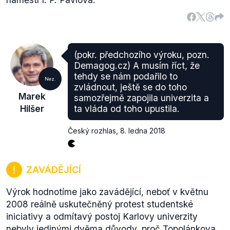
(pokr. předchozího výroku, pozn.
Demagog.cz) A musím říct, že
tehdy se nám podařilo to
Nez.
zvládnout, ještě se do toho
Marek
samozřejmě zapojila univerzita a
Hilšer
ta vláda od toho upustila.
Český rozhlas
,
8. ledna 2018
ZAVÁDĚJÍCÍ
Výrok hodnotíme jako zavádějící, neboť v květnu
2008 reálně uskutečněný protest studentské
iniciativy a odmítavý postoj Karlovy univerzity
nebyly jedinými dvěma důvody, proč Topolánkova