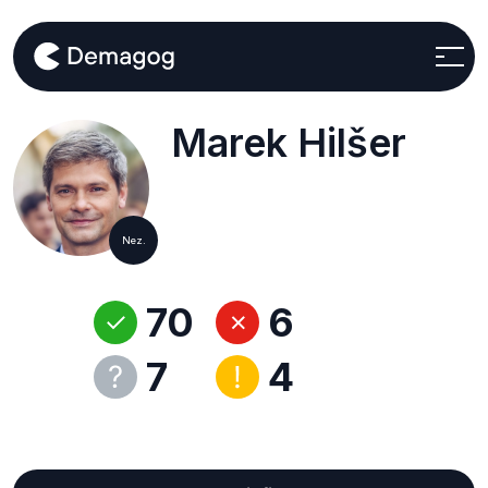
Marek Hilšer
Nez.
70
6
7
4