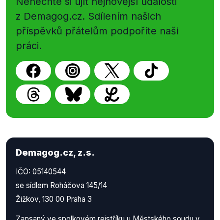
Nenechte si ujít nejnovější události
z Demagog.cz. Sdílením našich
příspěvků přátelům podpoříte naši
práci.
Demagog.cz, z.s.
IČO: 05140544
se sídlem Roháčova 145/14
Žižkov, 130 00 Praha 3
Zapsaný ve spolkovém rejstříku u Městského soudu v