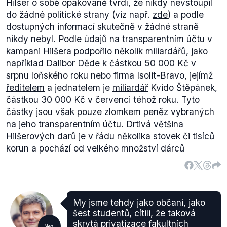
Hilšer o sobě opakovaně tvrdí, že nikdy nevstoupil
do žádné politické strany (viz např.
zde
) a podle
dostupných informací skutečně v žádné straně
nikdy
nebyl
. Podle údajů na
transparentním účtu
v
kampani Hilšera podpořilo několik miliardářů, jako
například
Dalibor Děde
k částkou 50 000 Kč v
srpnu loňského roku nebo firma Isolit-Bravo, jejímž
ředitelem
a jednatelem je
miliardář
Kvido Štěpánek,
částkou 30 000 Kč v červenci téhož roku. Tyto
částky jsou však pouze zlomkem peněz vybraných
na jeho transparentním účtu. Drtivá většina
Hilšerových darů je v řádu několika stovek či tisíců
korun a pochází od velkého množství dárců
My jsme tehdy jako občani, jako
šest studentů, cítili, že taková
skrytá privatizace fakultních
Nez.