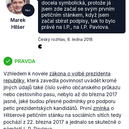
docela symbolická, protože já
jsem zde začal se svým prvním
Nez.
petičním stánkem, když jsem
Marek
začal sbírat podpisy, tak to bylo
Hilšer
právě na I.P., na I.P. Pavlova.
Český rozhlas
,
8. ledna 2018
PRAVDA
Vzhledem k novele
zákona o volbě prezidenta
republiky
, která zavedla povinnost uvádět kromě
jiných údajů také číslo svého občanského průkazu
nebo cestovního pasu, nebylo až do března 2017
jasné, jaké budou přesné podmínky pro podporu
petic prezidentských kandidátů. První
zmínka
o
Hilšerově petičním stánku na sociálních sítích tedy
pochází z 22. března 2017 a jednalo se skutečně o
náměstí I. P. Pavlova.