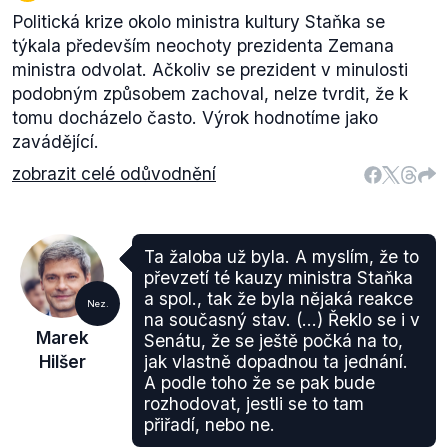
Politická krize okolo ministra kultury Staňka se
týkala především neochoty prezidenta Zemana
ministra odvolat. Ačkoliv se prezident v minulosti
podobným způsobem zachoval, nelze tvrdit, že k
tomu docházelo často. Výrok hodnotíme jako
zavádějící.
zobrazit celé odůvodnění
Ta žaloba už byla. A myslím, že to
převzetí té kauzy ministra Staňka
a spol., tak že byla nějaká reakce
Nez.
na současný stav. (...) Řeklo se i v
Marek
Senátu, že se ještě počká na to,
Hilšer
jak vlastně dopadnou ta jednání.
A podle toho že se pak bude
rozhodovat, jestli se to tam
přiřadí, nebo ne.