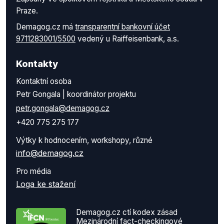
Praze.
Demagog.cz má
transparentní bankovní účet
9711283001/5500
vedený u Raiffeisenbank, a.s.
Kontakty
Kontaktní osoba
Petr Gongala | koordinátor projektu
petr.gongala@demagog.cz
+420 775 275 177
Výtky k hodnocením, workshopy, různé
info@demagog.cz
Pro média
Loga ke stažení
Demagog.cz ctí kodex zásad
Mezinárodní fact-checkingové