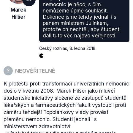
nemocnic je něco, s čím
Marek
nemůžeme úplně souhlasit.
Hilšer
Dokonce jsme tehdy jednali i s
panem ministrem Julínkem,
protože on nechtěl, aby študenti
dali tuto věc najevo veřejnosti.
Český rozhlas
,
8. ledna 2018
NEOVĚŘITELNÉ
K protestu proti transformaci univerzitních nemocnic
došlo v květnu 2008. Marek Hilšer jako mluvčí
studentské iniciativy složené ze zástupců studentů
lékařských a farmaceutických fakult vystoupil proti
záměru tehdejší Topolánkovy vlády provést
přeměnu nemocnic. Studenti jednali i s
ministerstvem zdravotnictví.