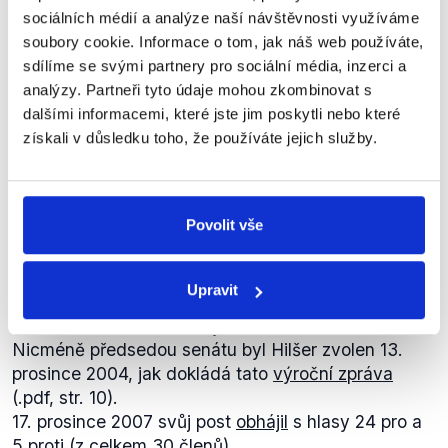
fakultních nemocnic na akciové společnosti upouští.
komunální, komunální politiku, pak
sociálních médií a analýze naší návštěvnosti využíváme
Marek
jsem se stal předsedou,
Proti záměru vlády Mirka Topolánka organizoval
soubory cookie. Informace o tom, jak náš web používáte,
Hilšer
předsedou toho, senátu, vlastně
protesty také lékař Marek Hilšer. Jak informuje
sdílíme se svými partnery pro sociální média, inzerci a
největší lékařské fakulty v České
archivní
tisková zprava
Univerzity Karlovy, Hilšer
analýzy. Partneři tyto údaje mohou zkombinovat s
republice.
figuroval od května 2008 na pozici mluvčího
dalšími informacemi, které jste jim poskytli nebo které
studentské iniciativy k transformaci fakultních
Český rozhlas
,
8. ledna 2018
získali v důsledku toho, že používáte jejich služby.
nemocnic. Studenti pražských lékařských vysokých
škol včetně Marka Hilšera, zastoupeni ve
studentské iniciativě,
uspořádali
v květnu 2008
PRAVDA
proti chystanému záměru ministerstva zdravotnictví
Povolit vše
protest.
Z veřejných zdrojů nelze vypátrat, odkdy byl Marek
Tyto veřejné Hilšerovy aktivity pochází z doby, kdy
Hilšer členem, protože Karlova Univerzita
Upravit
proti návrhu protestovala celá řada aktérů. Hilšer
elektronicky
archivuje
zasedání Akademického
má tedy pravdu v tom, že se studentská iniciativa
senátu 1. Lékařské fakulty až od roku 2005.
postavila proti diskutovanému věcnému návrhu
Nicméně předsedou senátu byl Hilšer zvolen 13.
zákona o univerzitních nemocnicích a že návrh
prosince 2004, jak dokládá tato
výroční zpráva
zákona odmítla také Karlova univerzita. Skutečnost,
(.pdf, str. 10).
že zákon nakonec nebyl ani poslán do Poslanecké
17. prosince 2007 svůj post
obhájil
s hlasy 24 pro a
sněmovny, byla výsledkem soustředěného odporu
5 proti (z celkem 30 členů).