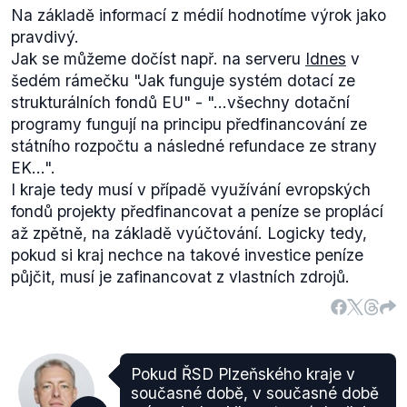
Na základě informací z médií hodnotíme výrok jako
pravdivý.
Jak se můžeme dočíst např. na serveru
Idnes
v
šedém rámečku
"Jak funguje systém dotací ze
strukturálních fondů EU" - "...
všechny dotační
programy fungují na principu předfinancování ze
státního rozpočtu a následné refundace ze strany
EK...".
I kraje tedy musí v případě využívání evropských
fondů projekty předfinancovat a peníze se proplácí
až zpětně, na základě vyúčtování. Logicky tedy,
pokud si kraj nechce na takové investice peníze
půjčit, musí je zafinancovat z vlastních zdrojů.
Pokud ŘSD Plzeňského kraje v
současné době, v současné době