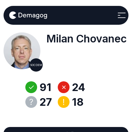
Milan Chovanec
SOCDEM
91
24
27
18