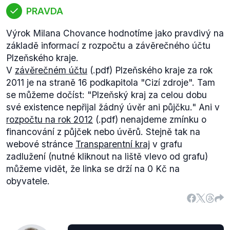
PRAVDA
Výrok Milana Chovance hodnotíme jako pravdivý na
základě informací z rozpočtu a závěrečného účtu
Plzeňského kraje.
V
závěrečném účtu
(.pdf) Plzeňského kraje za rok
2011 je na straně 16 podkapitola "Cizí zdroje". Tam
se můžeme dočíst:
"Plzeňský kraj za celou dobu
své existence nepřijal žádný úvěr ani půjčku."
Ani v
rozpočtu na rok 2012
(.pdf) nenajdeme zmínku o
financování z půjček nebo úvěrů. Stejně tak na
webové stránce
Transparentní kraj
v grafu
zadlužení (nutné kliknout na liště vlevo od grafu)
můžeme vidět, že linka se drží na 0 Kč na
obyvatele.