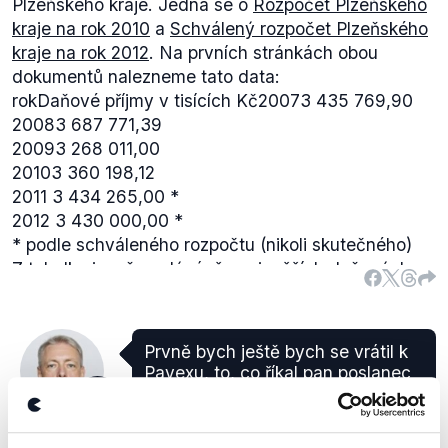
Plzeňského kraje. Jedná se o
Rozpočet Plzeňského
kraje na rok 2010
a
Schválený rozpočet Plzeňského
kraje na rok 2012
. Na prvních stránkách obou
dokumentů nalezneme tato data:
rokDaňové příjmy v tisících Kč20073 435 769,90
20083 687 771,39
20093 268 011,00
20103 360 198,12
2011
3 434 265,00 *
2012
3 430 000,00 *
* podle schváleného rozpočtu (nikoli skutečného)
Z tabulky jasně vyplývá, že nejvyšších daňových
příjmů dosáhl Plzeňský kraj v roce 2008 (tedy v
době před ekonomickou krizí) a od té doby nebylo
vyšších daňových příjmů dosaženo.
Prvně bych ještě bych se vrátil k
Pavexu, to, co říkal pan poslanec
Pospíšil, podle Pavexu se stav
SOCDEM
silnic drobně zlepšil. (auditorská
Milan
společnost Pavex)