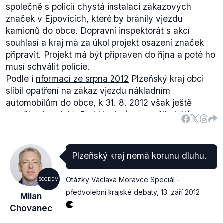
společně s policií chystá instalaci zákazových
značek v Ejpovicích, které by bránily vjezdu
kamionů do obce. Dopravní inspektorát s akcí
souhlasí a kraj má za úkol projekt osazení značek
připravit. Projekt má být připraven do října a poté ho
musí schválit policie.
Podle i
nformací ze srpna 2012
Plzeňský kraj obci
slíbil opatření na zákaz vjezdu nákladním
automobilům do obce, k 31. 8. 2012 však ještě
neměl ani projekt. Problém je (resp. může být) v
zákonech, podle kterých má být silnice přístupná
všem motoristům. Zákaz vjezdu automobilů měl
platit od 1. 9. 2012, zatím se ale čeká na posudek
Plzeňský kraj nemá korunu dluhu.
právníků, jestli kraj může vjezd do obce zakázat.
Projekt je však fakticky hotov, výrok tedy
Otázky Václava Moravce Speciál -
SOCDEM
hodnotíme jako pravdivý.
předvolební krajské debaty
,
13. září 2012
Milan
Chovanec