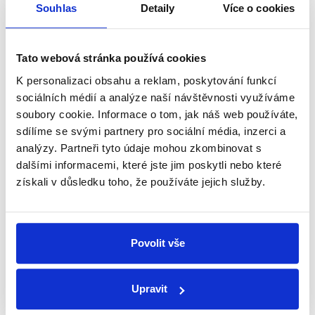
Chovanec
Souhlas
Detaily
Více o cookies
Otázky Václava Moravce Speciál -
předvolební krajské debaty
,
13. září 2012
Tato webová stránka používá cookies
K personalizaci obsahu a reklam, poskytování funkcí
NEOVĚŘITELNÉ
sociálních médií a analýze naší návštěvnosti využíváme
soubory cookie. Informace o tom, jak náš web používáte,
Nepodařilo se nám z veřejných zdrojů dohledat
sdílíme se svými partnery pro sociální média, inzerci a
posudek zmíněné firmy a její konstatování stavu
analýzy. Partneři tyto údaje mohou zkombinovat s
krajských silnic. Stavu dopravní infrastruktury se v
dalšími informacemi, které jste jim poskytli nebo které
dalších hodnoceních široce věnujeme, nicméně
získali v důsledku toho, že používáte jejich služby.
zdroj od firmy Pavex, který by celkově
podpořil/vyvrátil výrok hejtmana Chovance, se
nepodařilo dohledat. Musíme tak výrok Milana
Chovance hodnotit jako neověřitelný.
Povolit vše
Upravit