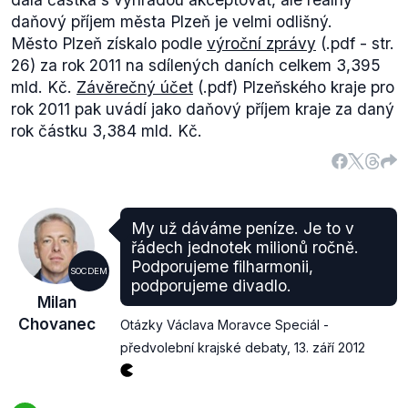
daňový příjem města Plzeň je velmi odlišný.
Město Plzeň získalo podle
výroční zprávy
(.pdf - str.
26) za rok 2011 na sdílených daních celkem 3,395
mld. Kč.
Závěrečný účet
(.pdf) Plzeňského kraje pro
rok 2011 pak uvádí jako daňový příjem kraje za daný
rok částku 3,384 mld. Kč.
My už dáváme peníze. Je to v
řádech jednotek milionů ročně.
Podporujeme filharmonii,
SOCDEM
podporujeme divadlo.
Milan
Chovanec
Otázky Václava Moravce Speciál -
předvolební krajské debaty
,
13. září 2012