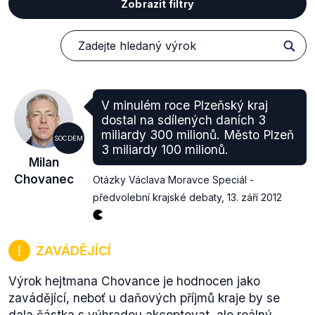
Zobrazit filtry
V minulém roce Plzeňský kraj
dostal na sdílených daních 3
miliardy 300 milionů. Město Plzeň
SOCDEM
3 miliardy 100 milionů.
Milan
Chovanec
Otázky Václava Moravce Speciál -
předvolební krajské debaty
,
13. září 2012
ZAVÁDĚJÍCÍ
Výrok hejtmana Chovance je hodnocen jako
zavádějící, neboť u daňových příjmů kraje by se
dala částka s výhradou akceptovat, ale reálný