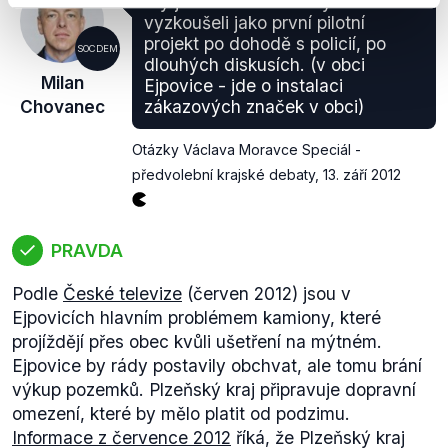
My jsme to de facto vytvořili a
vyzkoušeli jako první pilotní
projekt po dohodě s policií, po
SOCDEM
dlouhých diskusích. (v obci
Milan
Ejpovice - jde o instalaci
Chovanec
zákazových značek v obci)
Otázky Václava Moravce Speciál -
předvolební krajské debaty
,
13. září 2012
PRAVDA
Podle
České televize
(červen 2012) jsou v
Ejpovicích hlavním problémem kamiony, které
projíždějí přes obec kvůli ušetření na mýtném.
Ejpovice by rády postavily obchvat, ale tomu brání
výkup pozemků. Plzeňský kraj připravuje dopravní
omezení, které by mělo platit od podzimu.
Informace z července 2012
říká, že Plzeňský kraj