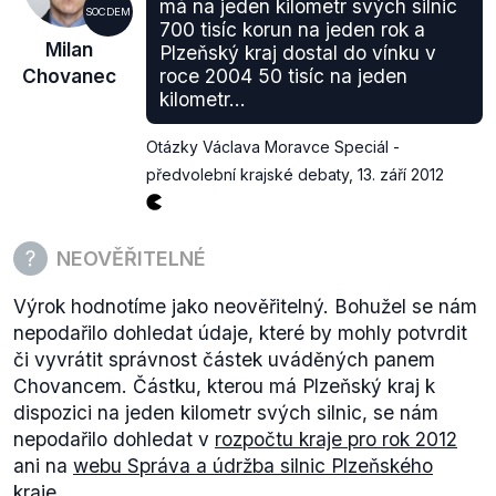
má na jeden kilometr svých silnic
SOCDEM
700 tisíc korun na jeden rok a
Milan
Plzeňský kraj dostal do vínku v
Chovanec
roce 2004 50 tisíc na jeden
kilometr...
Otázky Václava Moravce Speciál -
předvolební krajské debaty
,
13. září 2012
NEOVĚŘITELNÉ
Výrok hodnotíme jako neověřitelný. Bohužel se nám
nepodařilo dohledat údaje, které by mohly potvrdit
či vyvrátit správnost částek uváděných panem
Chovancem. Částku, kterou má Plzeňský kraj k
dispozici na jeden kilometr svých silnic, se nám
nepodařilo dohledat v
rozpočtu kraje pro rok 2012
ani na
webu Správa a údržba silnic Plzeňského
kraje
.