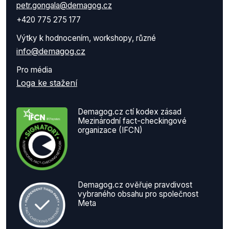
petr.gongala@demagog.cz
+420 775 275 177
Výtky k hodnocením, workshopy, různé
info@demagog.cz
Pro média
Loga ke stažení
Demagog.cz ctí kodex zásad
Mezinárodní fact-checkingové
organizace (IFCN)
Demagog.cz ověřuje pravdivost
vybraného obsahu pro společnost
Meta