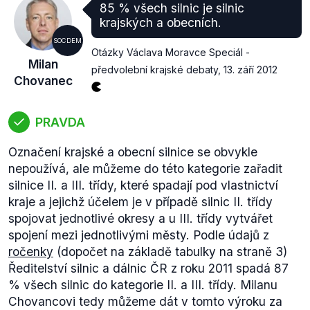
85 % všech silnic je silnic
krajských a obecních.
SOCDEM
Otázky Václava Moravce Speciál -
Milan
předvolební krajské debaty
,
13. září 2012
Chovanec
PRAVDA
Označení krajské a obecní silnice se obvykle
nepoužívá, ale můžeme do této kategorie zařadit
silnice II. a III. třídy, které spadají pod vlastnictví
kraje a jejichž účelem je v případě silnic II. třídy
spojovat jednotlivé okresy a u III. třídy vytvářet
spojení mezi jednotlivými městy. Podle údajů z
ročenky
(dopočet na základě tabulky na straně 3)
Ředitelství silnic a dálnic ČR z roku 2011 spadá 87
% všech silnic do kategorie II. a III. třídy. Milanu
Chovancovi tedy můžeme dát v tomto výroku za