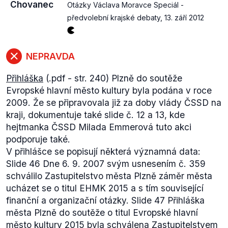
Chovanec
Otázky Václava Moravce Speciál -
předvolební krajské debaty
,
13. září 2012
NEPRAVDA
Přihláška
(.pdf - str. 240) Plzně do soutěže
Evropské hlavní město kultury byla podána v roce
2009. Že se připravovala již za doby vlády ČSSD na
kraji, dokumentuje také slide č. 12 a 13, kde
hejtmanka ČSSD Milada Emmerová tuto akci
podporuje také.
V přihlášce se popisují některá významná data:
Slide 46
Dne 6. 9. 2007 svým usnesením č. 359
schválilo Zastupitelstvo města Plzně záměr města
ucházet se o titul EHMK 2015 a s tím související
finanční a organizační otázky.
Slide 47
Přihláška
města Plzně do soutěže o titul Evropské hlavní
město kultury 2015 byla schválena Zastupitelstvem