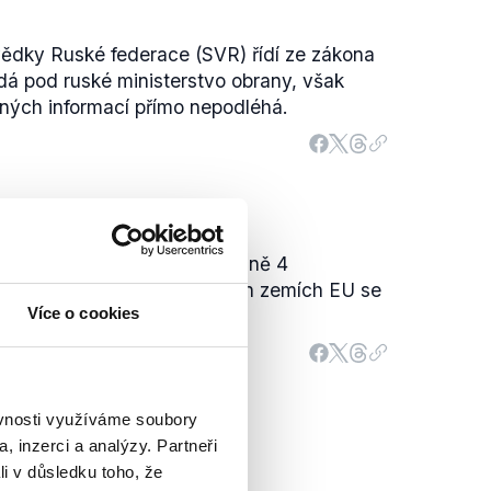
vědky Ruské federace (SVR) řídí ze zákona
dá pod ruské ministerstvo obrany, však
pných informací přímo nepodléhá.
a do letošního dubna maximálně 4
ajednou. Stejně jako v jiných zemích EU se
Více o cookies
otky vyhoštěných diplomatů.
ěvnosti využíváme soubory
, inzerci a analýzy. Partneři
li v důsledku toho, že