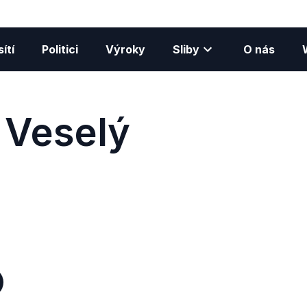
ítí
Politici
Výroky
Sliby
O nás
 Veselý