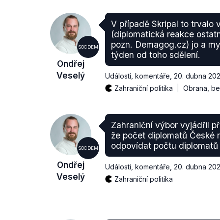
V případě Skripal to trvalo 
(diplomatická reakce ostatn
pozn. Demagog.cz) jo a my
SOCDEM
týden od toho sdělení.
Ondřej
Veselý
Události, komentáře
,
20. dubna 202
Zahraniční politika
Obrana, be
Zahraniční výbor vyjádřil 
že počet diplomatů České 
odpovídat počtu diplomatů
SOCDEM
Ondřej
Události, komentáře
,
20. dubna 202
Veselý
Zahraniční politika