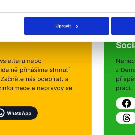
Upravit
Soci
sletteru nebo
Nenecht
delně přinášíme shrnutí
z Dema
 Začněte nás odebírat, a
příspě
ezinformace a nepravdy se
práci.
WhatsApp