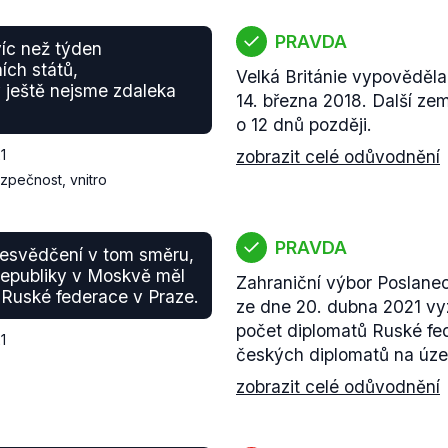
PRAVDA
víc než týden
ích států,
Velká Británie vypověděla
 ještě nejsme zdaleka
14. března 2018. Další zem
o 12 dnů později.
1
zobrazit celé odůvodnění
zpečnost, vnitro
PRAVDA
přesvědčení v tom směru,
republiky v Moskvě měl
Zahraniční výbor Poslan
 Ruské federace v Praze.
ze dne 20. dubna 2021 vyz
počet diplomatů Ruské fe
1
českých diplomatů na úze
zobrazit celé odůvodnění