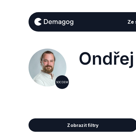
Ze s
Ondřej
SOCDEM
Zobrazit filtry