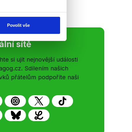
Povolit vše
ální sítě
e si ujít nejnovější události
gog.cz. Sdílením našich
vků přátelům podpoříte naši