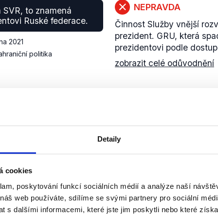
NEPRAVDA
 SVR, to znamená
dentovi Ruské federace.
Činnost Služby vnější roz
prezident. GRU, která spa
na 2021
prezidentovi podle dostu
ahraniční politika
zobrazit celé odůvodnění
PRAVDA
dva diplomaté, když už
Česká republika vyhostil
diplomatické pracovníky n
na 2021
Detaily
většinou jedná jen o jedn
zobrazit celé odůvodnění
á cookies
klam, poskytování funkcí sociálních médií a analýze naší návšt
 náš web používáte, sdílíme se svými partnery pro sociální média
 s dalšími informacemi, které jste jim poskytli nebo které získa