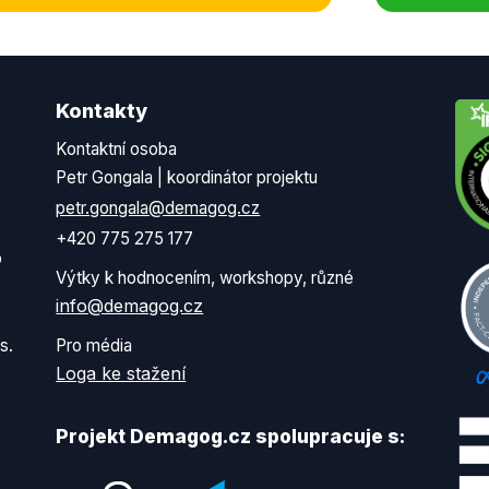
Kontakty
Kontaktní osoba
Petr Gongala | koordinátor projektu
petr.gongala@demagog.cz
+420 775 275 177
o
Výtky k hodnocením, workshopy, různé
info@demagog.cz
s.
Pro média
Loga ke stažení
Projekt Demagog.cz spolupracuje s: