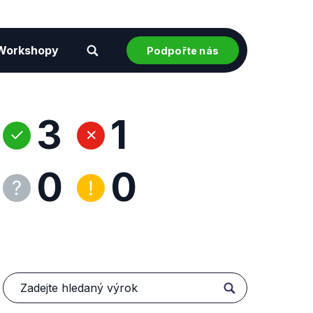
Workshopy
Podpořte nás
3
1
0
0