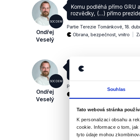
Komu podléhá přímo GRU a
rozvědky, (...) přímo prezi
SOCDEM
Partie Terezie Tománkové
,
18. dub
Ondřej
Obrana, bezpečnost, vnitro
Z
Veselý
Běžně se vyhošťuje jeden 
se něco děje.
SOCDEM
Partie Terezie Tománkové
,
18. dub
Souhlas
Ondřej
Zahraniční politika
Veselý
Tato webová stránka použív
K personalizaci obsahu a re
cookie. Informace o tom, jak
tyto údaje mohou zkombinovat