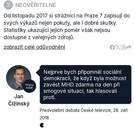
NEOVĚŘITELNÉ
Od listopadu 2017 si strážníci na Praze 7 zapisují do
svých výkazů nejen pokuty, ale i dobré skutky.
Statistiky ukazující jejich poměr však nejsou
dostupné z veřejných zdrojů.
zobrazit celé odůvodnění
Nejprve bych připomněl sociální
demokracii, že když byla možnost
zavést MHD zdarma na den při
Praha
sobě
smogové situaci, tak hlasovali
Jan
proti.
Čižinský
Předvolební debata České televize
,
28. září
2018