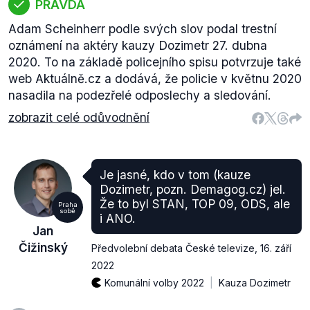
PRAVDA
Adam Scheinherr podle svých slov podal trestní
oznámení na aktéry kauzy Dozimetr 27. dubna
2020. To na základě policejního spisu potvrzuje také
web Aktuálně.cz a dodává, že policie v květnu 2020
nasadila na podezřelé odposlechy a sledování.
zobrazit celé odůvodnění
Je jasné, kdo v tom (kauze
Dozimetr, pozn. Demagog.cz) jel.
Že to byl STAN, TOP 09, ODS, ale
Praha
sobě
i ANO.
Jan
Čižinský
Předvolební debata České televize
,
16. září
2022
Komunální volby 2022
Kauza Dozimetr