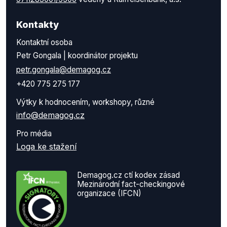
Kontakty
Kontaktní osoba
Petr Gongala | koordinátor projektu
petr.gongala@demagog.cz
+420 775 275 177
Výtky k hodnocením, workshopy, různé
info@demagog.cz
Pro média
Loga ke stažení
Demagog.cz ctí kodex zásad
Mezinárodní fact-checkingové
organizace (IFCN)