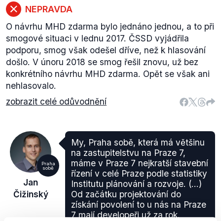
NEPRAVDA
O návrhu MHD zdarma bylo jednáno jednou, a to při
smogové situaci v lednu 2017. ČSSD vyjádřila
podporu, smog však odešel dříve, než k hlasování
došlo. V únoru 2018 se smog řešil znovu, už bez
konkrétního návrhu MHD zdarma. Opět se však ani
nehlasovalo.
zobrazit celé odůvodnění
My, Praha sobě, která má většinu
na zastupitelstvu na Praze 7,
máme v Praze 7 nejkratší stavební
Praha
sobě
řízení v celé Praze podle statistiky
Jan
Institutu plánování a rozvoje. (...)
Čižinský
Od začátku projektování do
získání povolení to u nás na Praze
7 mají developeři už za rok.