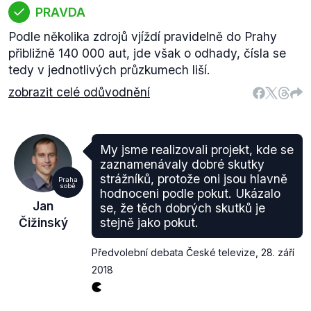
PRAVDA
Podle několika zdrojů vjíždí pravidelně do Prahy
přibližně 140 000 aut, jde však o odhady, čísla se
tedy v jednotlivých průzkumech liší.
zobrazit celé odůvodnění
My jsme realizovali projekt, kde se
zaznamenávaly dobré skutky
strážníků, protože oni jsou hlavně
Praha
sobě
hodnoceni podle pokut. Ukázalo
Jan
se, že těch dobrých skutků je
Čižinský
stejně jako pokut.
Předvolební debata České televize
,
28. září
2018