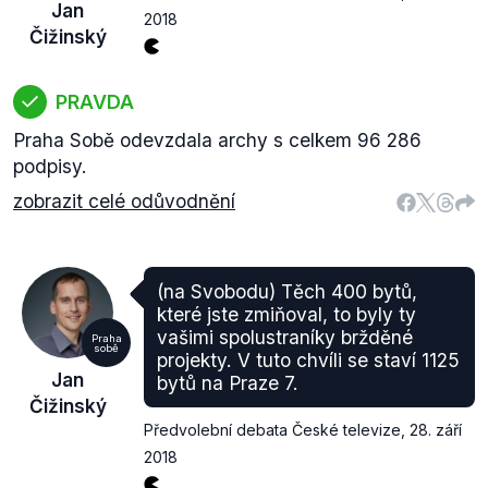
Jan
2018
Čižinský
PRAVDA
Praha Sobě odevzdala archy s celkem 96 286
podpisy.
zobrazit celé odůvodnění
(na Svobodu) Těch 400 bytů,
které jste zmiňoval, to byly ty
vašimi spolustraníky bržděné
Praha
sobě
projekty. V tuto chvíli se staví 1125
Jan
bytů na Praze 7.
Čižinský
Předvolební debata České televize
,
28. září
2018