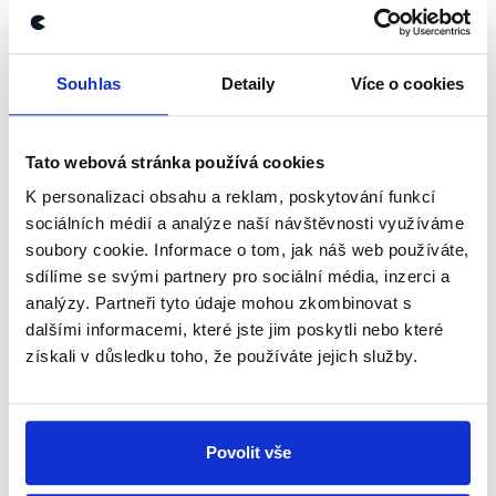
Předvolební debata České televize
,
28. září
2018
Souhlas
Detaily
Více o cookies
PRAVDA
Tato webová stránka používá cookies
Podle vyjádření Institutu plánování a rozvoje
K personalizaci obsahu a reklam, poskytování funkcí
hlavního města má Praha 7 opravdu toto prvenství.
sociálních médií a analýze naší návštěvnosti využíváme
zobrazit celé odůvodnění
soubory cookie. Informace o tom, jak náš web používáte,
sdílíme se svými partnery pro sociální média, inzerci a
analýzy. Partneři tyto údaje mohou zkombinovat s
dalšími informacemi, které jste jim poskytli nebo které
Těch 1 900 bytů, které jsou teď v
získali v důsledku toho, že používáte jejich služby.
majetku města, tak jsou
nepoužívané proto, že jsou
Praha
sobě
rozbité. Stovku bytů, co jsme
Jan
zdědili po předchůdcích, jsme
Čižinský
stihli opravit za 2 roky.
Povolit vše