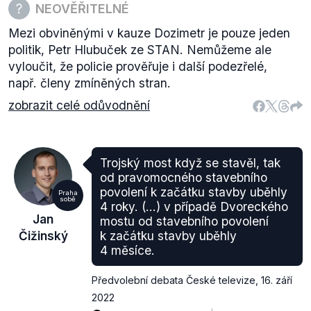
NEOVĚŘITELNÉ
Mezi obviněnými v kauze Dozimetr je pouze jeden
politik, Petr Hlubuček ze STAN. Nemůžeme ale
vyloučit, že policie prověřuje i další podezřelé,
např. členy zmíněných stran.
zobrazit celé odůvodnění
Trojský most když se stavěl, tak
od pravomocného stavebního
povolení k začátku stavby uběhly
Praha
sobě
4 roky. (...) v případě Dvoreckého
Jan
mostu od stavebního povolení
Čižinský
k začátku stavby uběhly
4 měsíce.
Předvolební debata České televize
,
16. září
2022