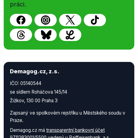
práci.
Demagog.cz, z.s.
IČO: 05140544
se sídlem Roháčova 145/14
Žižkov, 130 00 Praha 3
Zapsaný ve spolkovém rejstříku u Městského soudu v
Praze.
Demagog.cz má
transparentní bankovní účet
9711283001/5500
vedený u Raiffeisenbank, a.s.