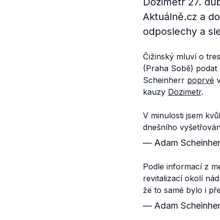
Dozimetr 27. dub
Aktuálně.cz a do
odposlechy a sl
Čižinský mluví o tr
(Praha Sobě) podat 
Scheinherr
poprvé
v
kauzy
Dozimetr
.
V minulosti jsem kvů
dnešního vyšetřován
— Adam Scheinher
Podle informací z mé
revitalizací okolí n
že to samé bylo i p
— Adam Scheinher