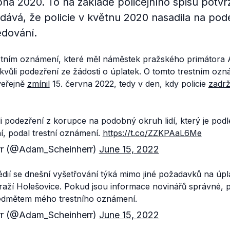
na 2020. To na základě policejního spisu potvr
dává, že policie v květnu 2020 nasadila na pod
edování.
estním oznámení, které měl náměstek pražského primátora
kvůli podezření ze žádosti o úplatek. O tomto trestním oz
eřejně
zmínil
15. června 2022, tedy v den, kdy policie
zadrž
li podezření z korupce na podobný okruh lidí, který je pod
í, podal trestní oznámení.
https://t.co/ZZKPAaL6Me
r (@Adam_Scheinherr)
June 15, 2022
dií se dnešní vyšetřování týká mimo jiné požadavků na úpla
ádraží Holešovice. Pokud jsou informace novinářů správné, 
ředmětem mého trestního oznámení.
r (@Adam_Scheinherr)
June 15, 2022