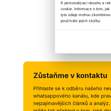
K personalizaci obsahu a re
cookie. Informace o tom, jak
tyto údaje mohou zkombinovat
používáte jejich služby.
Zůstaňme v kontaktu
Přihlaste se k odběru našeho
new
whatsappového kanálu, kde pravi
nejzajímavějších článků a analýz.
mějte tak přehled o tom, jaké d