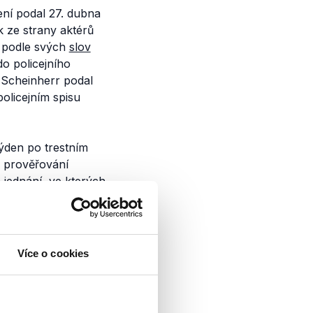
ení podal 27. dubna
k ze strany aktérů
r podle svých
slov
do policejního
 Scheinherr podal
olicejním spisu
ýden po trestním
n prověřování
 jednání, ve kterých
usnesení.
policie loni
odposlechy, z citace
Více o cookies