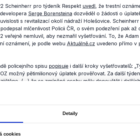
2 Scheinherr pro týdeník Respekt
uvedl
, že trestní oznám
 developera
Serge Borensteina
dozvěděl o žádosti o úplate
vislosti s revitalizací okolí nádraží Holešovice. Scheinher
0) podepsal mlčenlivost Policii ČR, o svém podezření pak až 
2 veřejně nemluvil, aby nezmařil vyšetřování. To, že Adam
tní oznámení, je podle webu
Aktuálně.cz
uvedeno přímo v p
dě policejního spisu
popisuje
i další kroky vyšetřovatelů:
„T
Z možný pětimilionový úplatek prověřovat. Za další týde
o zjištěno, (…) že se zmíněné osoby měly dopouštět i dalších
ení z (…) jiných hospodářských (…) trestných činů, stojí v 
chy a sledování. Podezření na zločineckou skupinu získala 
edy opravdu v rámci vyšetřování kauzy Dozimetr používala 
 že je měla nasadit v průběhu května 2020.
Detaily
nili
á cookies