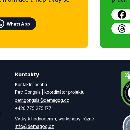
WhatsApp
Kontakty
Kontaktní osoba
Petr Gongala | koordinátor projektu
petr.gongala@demagog.cz
+420 775 275 177
o
Výtky k hodnocením, workshopy, různé
info@demagog.cz