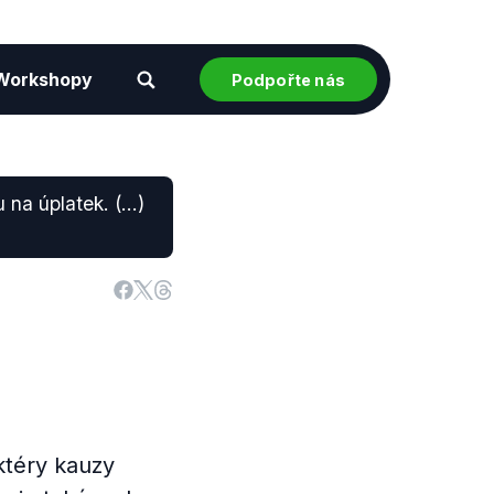
Workshopy
Podpořte nás
a úplatek. (...)
ktéry kauzy