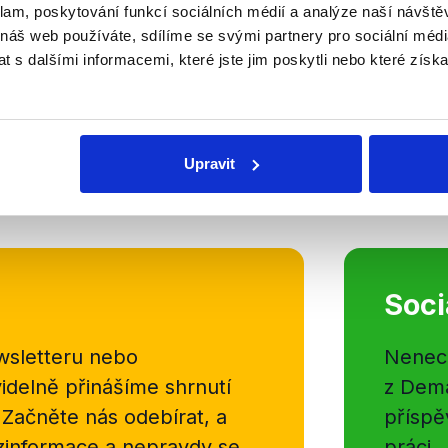
Předvolební debata z P
klam, poskytování funkcí sociálních médií a analýze naší návšt
 náš web používáte, sdílíme se svými partnery pro sociální média
22. září 2022
 s dalšími informacemi, které jste jim poskytli nebo které získa
Závěrečná předvolební analýza de
tentokrát z Prahy! Přinášíme vám 
z posledního segmentu debaty, kte
Dozimetr dopravy v metropoli. Dop
Upravit
OVĚŘENO
Číst dál
Soci
sletteru nebo
Nenecht
delně přinášíme shrnutí
z Dema
 Začněte nás odebírat, a
příspě
ezinformace a nepravdy se
práci.