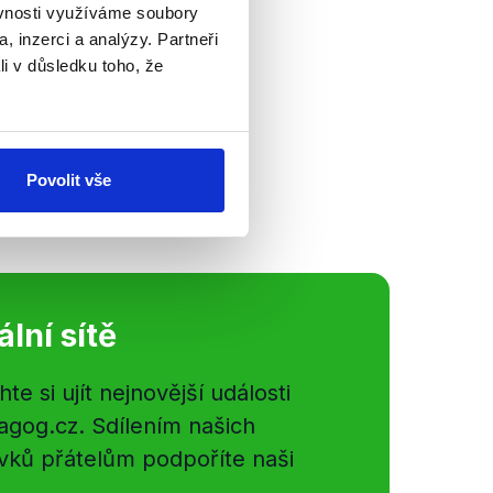
rahy
ěvnosti využíváme soubory
, inzerci a analýzy. Partneři
li v důsledku toho, že
baty ČT je tu,
22 výroků
rý se týkal kauzy
lňme, že se...
Povolit vše
ální sítě
e si ujít nejnovější události
gog.cz. Sdílením našich
vků přátelům podpoříte naši