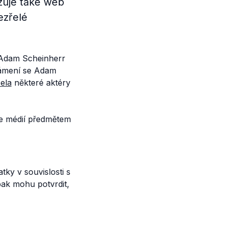
zuje také web
ezřelé
 Adam Scheinherr
námení se Adam
ela
některé aktéry
le médií předmětem
tky v souvislosti s
pak mohu potvrdit,