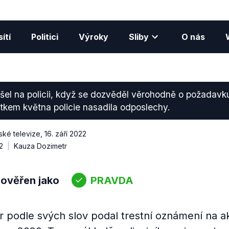
ítí
Politici
Výroky
Sliby
O nás
el na policii, když se dozvěděl věrohodně o požadavku n
tkem května policie nasadila odposlechy.
ké televize
,
16. září 2022
2
Kauza Dozimetr
 ověřen jako
PRAVDA
 podle svých slov podal trestní oznámení na a