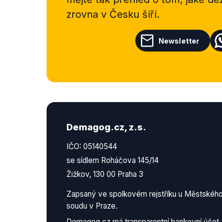
zrovna v Česku šíří.
Newsletter
Demagog.cz, z.s.
IČO: 05140544
se sídlem Roháčova 145/14
Žižkov, 130 00 Praha 3
Zapsaný ve spolkovém rejstříku u Městskéh
soudu v Praze.
Demagog.cz má
transparentní bankovní účet