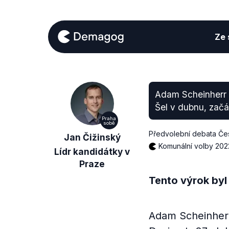
Ze s
Adam Scheinherr š
Šel v dubnu, začá
Praha
sobě
Předvolební debata Čes
Jan Čižinský
Komunální volby 202
Lídr kandidátky v
Praze
Tento výrok byl
Adam Scheinherr