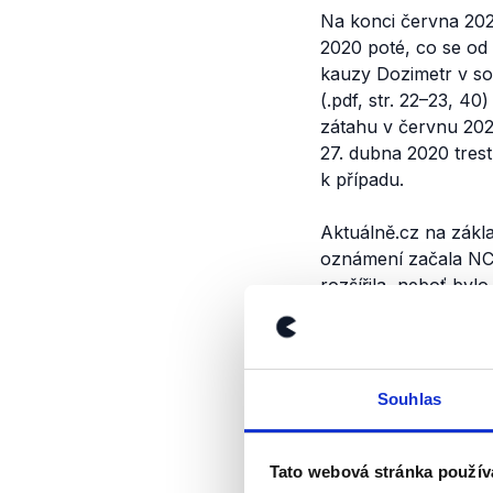
Na konci června 202
2020 poté, co se od
kauzy Dozimetr v sou
(.pdf, str. 22–23, 4
zátahu v červnu 202
27. dubna 2020 tres
k případu.
Aktuálně.cz na zákla
oznámení začala NCO
rozšířila, neboť byl
lze spatřovat podezř
Pak nasadila odposle
v květnu.“
Policie t
Aktuálně.cz vyplývá,
Souhlas
Výrok jsme zmí
Tato webová stránka použív