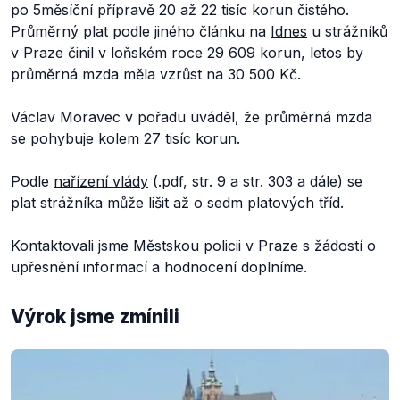
po 5měsíční přípravě 20 až 22 tisíc korun čistého.
Průměrný plat podle jiného článku na
Idnes
u strážníků
v Praze činil v loňském roce 29 609 korun, letos by
průměrná mzda měla vzrůst na 30 500 Kč.
Václav Moravec v pořadu uváděl, že průměrná mzda
se pohybuje kolem 27 tisíc korun.
Podle
nařízení vlády
(.pdf, str. 9 a str. 303 a dále) se
plat strážníka může lišit až o sedm platových tříd.
Kontaktovali jsme Městskou policii v Praze s žádostí o
upřesnění informací a hodnocení doplníme.
Výrok jsme zmínili