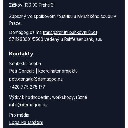
Žižkov, 130 00 Praha 3
Zapsaný ve spolkovém rejstříku u Městského soudu v
Praze.
Demagog.cz má
transparentní bankovní účet
9711283001/5500
vedený u Raiffeisenbank, a.s.
Kontakty
Kontaktní osoba
Petr Gongala | koordinátor projektu
petr.gongala@demagog.cz
+420 775 275 177
Výtky k hodnocením, workshopy, různé
info@demagog.cz
Pro média
Loga ke stažení