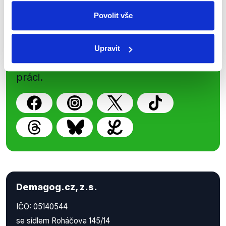
Sociální sítě
Povolit vše
Nenechte si ujít nejnovější události
z Demagog.cz. Sdílením našich
Upravit
příspěvků přátelům podpoříte naši
práci.
Demagog.cz, z.s.
IČO: 05140544
se sídlem Roháčova 145/14