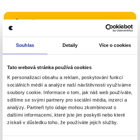
Zůstaňme v kontaktu
Přihlaste se k odběru našeho
Souhlas
Detaily
Více o cookies
newsletteru nebo
whatsappového
kanálu, kde pravidelně přinášíme
shrnutí nejzajímavějších článků a analýz.
Tato webová stránka používá cookies
Začněte nás odebírat, a mějte tak
K personalizaci obsahu a reklam, poskytování funkcí
přehled o tom, jaké dezinformace a
sociálních médií a analýze naší návštěvnosti využíváme
soubory cookie. Informace o tom, jak náš web používáte,
nepravdy se zrovna v Česku šíří.
sdílíme se svými partnery pro sociální média, inzerci a
analýzy. Partneři tyto údaje mohou zkombinovat s
Newsletter
WhatsApp
dalšími informacemi, které jste jim poskytli nebo které
získali v důsledku toho, že používáte jejich služby.