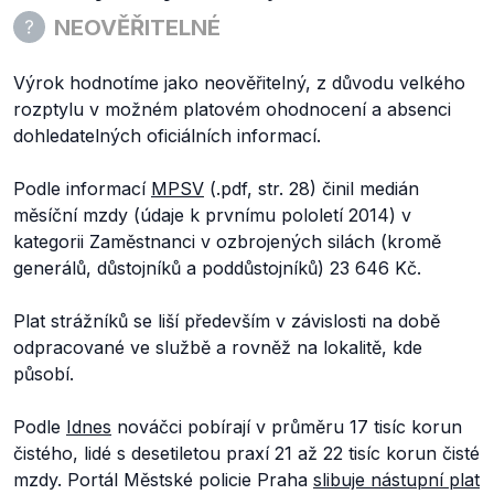
NEOVĚŘITELNÉ
Výrok hodnotíme jako neověřitelný, z důvodu velkého
rozptylu v možném platovém ohodnocení a absenci
dohledatelných oficiálních informací.
Podle informací
MPSV
(.pdf, str. 28) činil medián
měsíční mzdy (údaje k prvnímu pololetí 2014) v
kategorii Zaměstnanci v ozbrojených silách (kromě
generálů, důstojníků a poddůstojníků) 23 646 Kč.
Plat strážníků se liší především v závislosti na době
odpracované ve službě a rovněž na lokalitě, kde
působí.
Podle
Idnes
nováčci pobírají v průměru 17 tisíc korun
čistého, lidé s desetiletou praxí 21 až 22 tisíc korun čisté
mzdy. Portál Městské policie Praha
slibuje nástupní plat