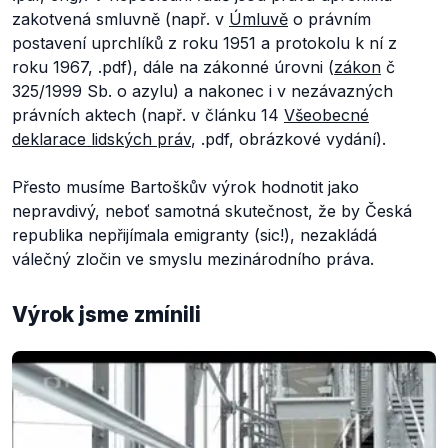
zakotvená smluvně (např. v
Ú
mluvě
o právním
postavení uprchlíků z roku 1951 a protokolu k ní z
roku 1967, .pdf), dále na zákonné úrovni (
zákon
č
325/1999 Sb. o azylu) a nakonec i v nezávazných
právních aktech (např. v článku 14
Všeobecné
deklarace lidských práv
, .pdf, obrázkové vydání).
Přesto musíme Bartoškův výrok hodnotit jako
nepravdivý, neboť samotná skutečnost, že by Česká
republika nepřijímala emigranty (sic!), nezakládá
válečný zločin ve smyslu mezinárodního práva.
Výrok jsme zmínili