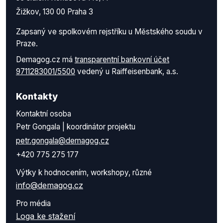
Žižkov, 130 00 Praha 3
Zapsaný ve spolkovém rejstříku u Městského soudu v
Praze.
Demagog.cz má
transparentní bankovní účet
9711283001/5500
vedený u Raiffeisenbank, a.s.
Kontakty
Kontaktní osoba
Petr Gongala | koordinátor projektu
petr.gongala@demagog.cz
+420 775 275 177
Výtky k hodnocením, workshopy, různé
info@demagog.cz
Pro média
Loga ke stažení