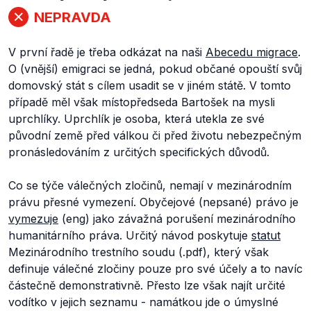
NEPRAVDA
V první řadě je třeba odkázat na naši
Abecedu migrace
.
O (vnější) emigraci se jedná, pokud občané opouští svůj
domovský stát s cílem usadit se v jiném státě. V tomto
případě měl však místopředseda Bartošek na mysli
uprchlíky. Uprchlík je osoba, která utekla ze své
původní země před válkou či před životu nebezpečným
pronásledováním z určitých specifických důvodů.
Co se týče válečných zločinů, nemají v mezinárodním
právu přesné vymezení. Obyčejové (nepsané) právo je
vymezuje
(eng) jako
závažná porušení mezinárodního
humanitárního práva
.
Určitý návod poskytuje
statut
Mezinárodního trestního soudu (.pdf), který však
definuje válečné zločiny pouze pro své účely a to navíc
částečně demonstrativně. Přesto lze však najít určité
vodítko v jejich seznamu - namátkou jde o úmyslné