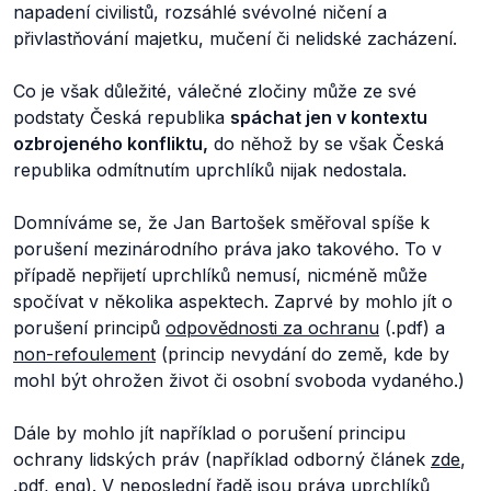
napadení civilistů, rozsáhlé svévolné ničení a
přivlastňování majetku, mučení či nelidské zacházení.
Co je však důležité, válečné zločiny může ze své
podstaty
Česká republika
spáchat jen v kontextu
ozbrojeného konfliktu
,
do něhož by se však Česká
republika odmítnutím uprchlíků nijak nedostala.
Domníváme se, že Jan Bartošek směřoval spíše k
porušení mezinárodního práva jako takového. To v
případě nepřijetí uprchlíků nemusí, nicméně může
spočívat v několika aspektech. Zaprvé by mohlo jít o
porušení principů
odpovědnosti za ochranu
(.pdf) a
non-refoulement
(princip nevydání do země, kde by
mohl být ohrožen život či osobní svoboda vydaného.)
Dále by mohlo jít například o porušení principu
ochrany lidských práv (například odborný článek
zde
,
.pdf, eng). V neposlední řadě jsou práva uprchlíků