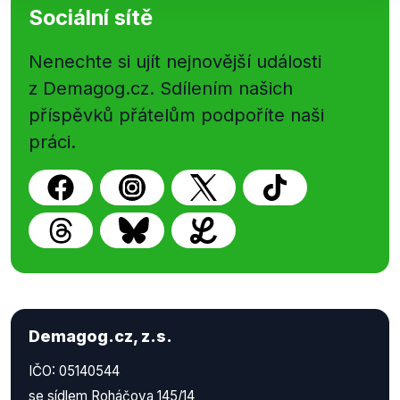
Sociální sítě
Nenechte si ujít nejnovější události
z Demagog.cz. Sdílením našich
příspěvků přátelům podpoříte naši
práci.
Demagog.cz, z.s.
IČO: 05140544
se sídlem Roháčova 145/14