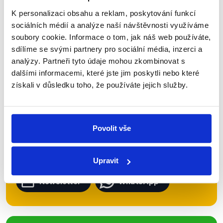
K personalizaci obsahu a reklam, poskytování funkcí
sociálních médií a analýze naší návštěvnosti využíváme
Zůstaňme v kontaktu
soubory cookie. Informace o tom, jak náš web používáte,
sdílíme se svými partnery pro sociální média, inzerci a
analýzy. Partneři tyto údaje mohou zkombinovat s
Přihlaste se k odběru našeho
dalšími informacemi, které jste jim poskytli nebo které
newsletteru nebo
whatsappového
získali v důsledku toho, že používáte jejich služby.
kanálu, kde pravidelně přinášíme
shrnutí nejzajímavějších článků a analýz.
Začněte nás odebírat, a mějte tak
Povolit vše
přehled o tom, jaké dezinformace a
nepravdy se zrovna v Česku šíří.
Upravit
Newsletter
WhatsApp