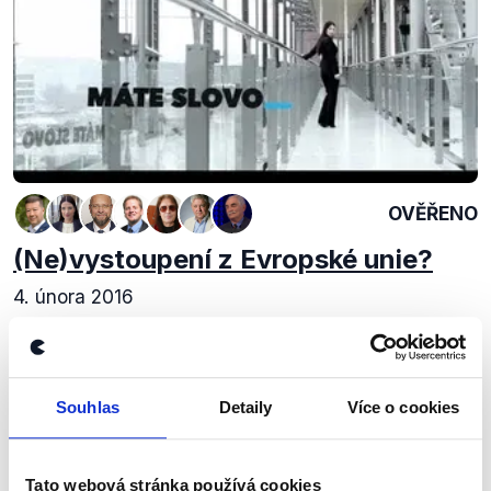
OVĚŘENO
(Ne)vystoupení z Evropské unie?
4. února 2016
Máte slovo. Hezký den, milí čtenáři. Demagog.cz
vám tentokrát přináší poměrně netradiční
zpracování jednoho netradičního pořadu. Rozhodli
jsme se komplexně prozkoumat fungování pořadu
Souhlas
Detaily
Více o cookies
Máte...
Číst dál
Tato webová stránka používá cookies