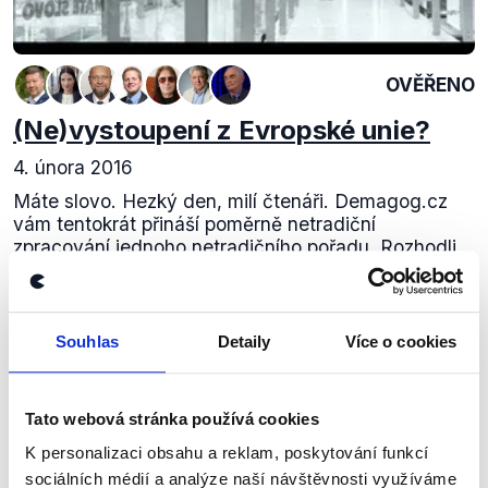
OVĚŘENO
(Ne)vystoupení z Evropské unie?
4. února 2016
Máte slovo. Hezký den, milí čtenáři. Demagog.cz
vám tentokrát přináší poměrně netradiční
zpracování jednoho netradičního pořadu. Rozhodli
jsme se komplexně prozkoumat fungování pořadu
Máte...
Souhlas
Detaily
Více o cookies
Číst dál
Tato webová stránka používá cookies
Zůstaňme v kontaktu
K personalizaci obsahu a reklam, poskytování funkcí
sociálních médií a analýze naší návštěvnosti využíváme