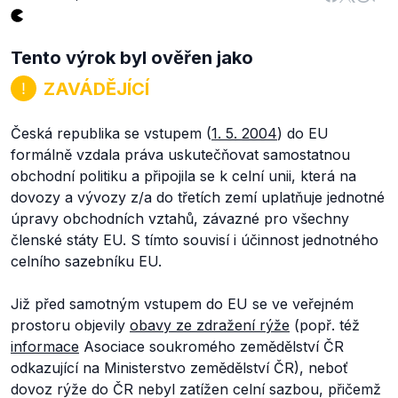
Tento výrok byl ověřen jako
ZAVÁDĚJÍCÍ
Česká republika se vstupem (
1. 5. 2004
) do EU
formálně vzdala práva uskutečňovat samostatnou
obchodní politiku a připojila se k celní unii, která na
dovozy a vývozy z/a do třetích zemí uplatňuje jednotné
úpravy obchodních vztahů, závazné pro všechny
členské státy EU. S tímto souvisí i účinnost jednotného
celního sazebníku EU.
Již před samotným vstupem do EU se ve veřejném
prostoru objevily
obavy ze zdražení rýže
(popř. též
informace
Asociace soukromého zemědělství ČR
odkazující na Ministerstvo zemědělství ČR), neboť
dovoz rýže do ČR nebyl zatížen celní sazbou, přičemž