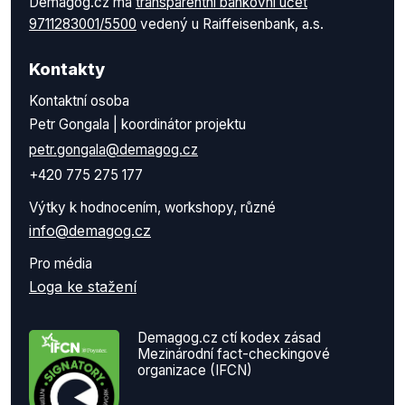
Demagog.cz má
transparentní bankovní účet
9711283001/5500
vedený u Raiffeisenbank, a.s.
Kontakty
Kontaktní osoba
Petr Gongala | koordinátor projektu
petr.gongala@demagog.cz
+420 775 275 177
Výtky k hodnocením, workshopy, různé
info@demagog.cz
Pro média
Loga ke stažení
Demagog.cz ctí kodex zásad
Mezinárodní fact-checkingové
organizace (IFCN)