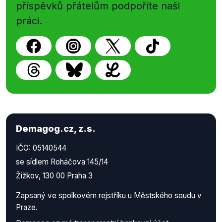
příspěvků přátelům podpoříte naši
práci.
Demagog.cz, z.s.
IČO: 05140544
se sídlem Roháčova 145/14
Žižkov, 130 00 Praha 3
Zapsaný ve spolkovém rejstříku u Městského soudu v
Praze.