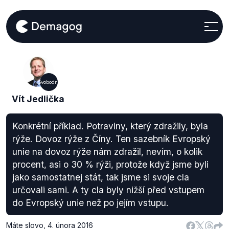
Svobodní
Vít Jedlička
Konkrétní příklad. Potraviny, který zdražily, byla
rýže. Dovoz rýže z Číny. Ten sazebník Evropský
unie na dovoz rýže nám zdražil, nevím, o kolik
procent, asi o 30 % rýži, protože když jsme byli
jako samostatnej stát, tak jsme si svoje cla
určovali sami. A ty cla byly nižší před vstupem
do Evropský unie než po jejím vstupu.
Máte slovo
,
4. února 2016