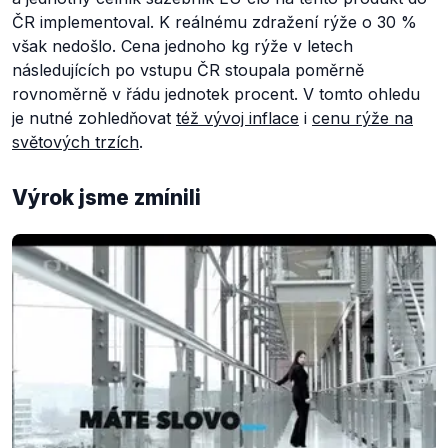
ČR implementoval. K reálnému zdražení rýže o 30 %
však nedošlo. Cena jednoho kg rýže v letech
následujících po vstupu ČR stoupala poměrně
rovnoměrně v řádu jednotek procent. V tomto ohledu
je nutné zohledňovat
též vývoj inflace
i
cenu rýže na
světových trzích
.
Výrok jsme zmínili