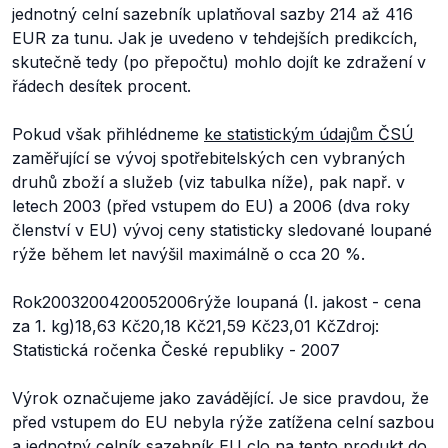
jednotný celní sazebník uplatňoval sazby 214 až 416
EUR za tunu. Jak je uvedeno v tehdejších predikcích,
skutečně tedy (po přepočtu) mohlo dojít ke zdražení v
řádech desítek procent.
Pokud však přihlédneme
ke statistickým údajům ČSÚ
zaměřující se vývoj spotřebitelských cen vybraných
druhů zboží a služeb (viz tabulka níže), pak např. v
letech 2003 (před vstupem do EU) a 2006 (dva roky
členství v EU) vývoj ceny statisticky sledované loupané
rýže během let navýšil maximálně o cca 20 %.
Rok2003200420052006rýže loupaná (I. jakost - cena
za 1. kg)18,63 Kč20,18 Kč21,59 Kč23,01 KčZdroj:
Statistická ročenka České republiky - 2007
Výrok označujeme jako zavádějící. Je sice pravdou, že
před vstupem do EU nebyla rýže zatížena celní sazbou
a jednotný celník sazebník EU clo na tento produkt do