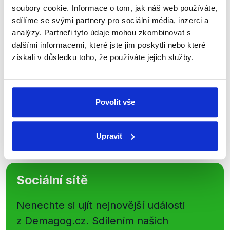
Přihlaste se k odběru našeho
soubory cookie. Informace o tom, jak náš web používáte,
newsletteru nebo
whatsappového
sdílíme se svými partnery pro sociální média, inzerci a
analýzy. Partneři tyto údaje mohou zkombinovat s
kanálu, kde pravidelně přinášíme
dalšími informacemi, které jste jim poskytli nebo které
shrnutí nejzajímavějších článků a analýz.
získali v důsledku toho, že používáte jejich služby.
Začněte nás odebírat, a mějte tak
přehled o tom, jaké dezinformace a
nepravdy se zrovna v Česku šíří.
Povolit vše
Newsletter
WhatsApp
Upravit
Sociální sítě
Nenechte si ujít nejnovější události
z Demagog.cz. Sdílením našich