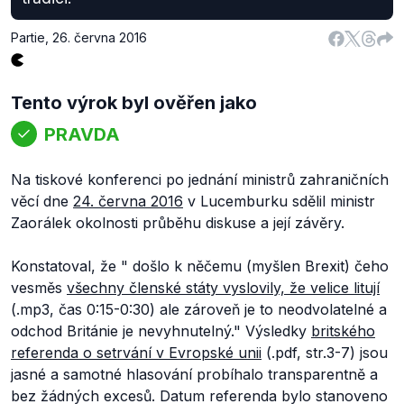
Partie
,
26. června 2016
Tento výrok byl ověřen jako
PRAVDA
Na tiskové konferenci po jednání ministrů zahraničních
věcí dne
24. června 2016
v Lucemburku sdělil ministr
Zaorálek okolnosti průběhu diskuse a její závěry.
Konstatoval, že "
došlo k něčemu
(myšlen Brexit)
čeho
vesměs
všechny členské státy vyslovily, že velice litují
(.mp3, čas 0:15-0:30) ale zároveň je to neodvolatelné a
odchod Británie je nevyhnutelný."
Výsledky
britského
referenda o setrvání v Evropské unii
(.pdf, str.3-7) jsou
jasné a samotné hlasování probíhalo transparentně a
bez žádných excesů. Datum referenda bylo stanoveno