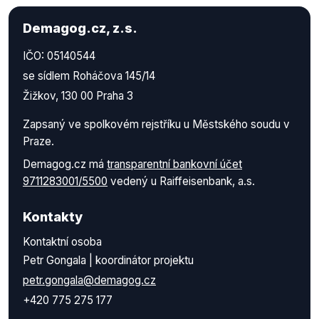
Demagog.cz, z.s.
IČO: 05140544
se sídlem Roháčova 145/14
Žižkov, 130 00 Praha 3
Zapsaný ve spolkovém rejstříku u Městského soudu v
Praze.
Demagog.cz má
transparentní bankovní účet
9711283001/5500
vedený u Raiffeisenbank, a.s.
Kontakty
Kontaktní osoba
Petr Gongala | koordinátor projektu
petr.gongala@demagog.cz
+420 775 275 177