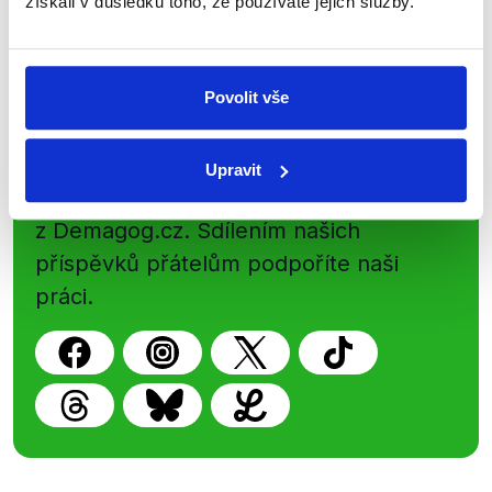
získali v důsledku toho, že používáte jejich služby.
Newsletter
WhatsApp
Povolit vše
Sociální sítě
Upravit
Nenechte si ujít nejnovější události
z Demagog.cz. Sdílením našich
příspěvků přátelům podpoříte naši
práci.