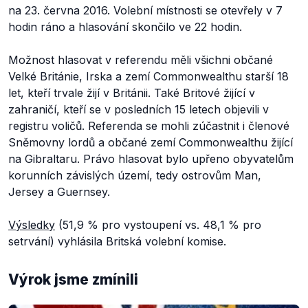
na 23. června 2016. Volební místnosti se otevřely v 7
hodin ráno a hlasování skončilo ve 22 hodin.
Možnost hlasovat v referendu měli všichni občané
Velké Británie, Irska a zemí Commonwealthu starší 18
let, kteří trvale žijí v Británii. Také Britové žijící v
zahraničí, kteří se v posledních 15 letech objevili v
registru voličů. Referenda se mohli zúčastnit i členové
Sněmovny lordů a občané zemí Commonwealthu žijící
na Gibraltaru. Právo hlasovat bylo upřeno obyvatelům
korunních závislých území, tedy ostrovům Man,
Jersey a Guernsey.
Výsledky
(51,9 % pro vystoupení vs. 48,1 % pro
setrvání) vyhlásila Britská volební komise.
Výrok jsme zmínili