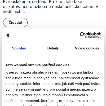
Evropské unie, se téma Brexitu stalo také
diskutovanou otázkou na české politické scéně. V
nedělních...
Číst dál
Zůstaňme v kontaktu
Souhlas
Detaily
Více o cookies
Přihlaste se k odběru našeho
newsletteru nebo
whatsappového
Tato webová stránka používá cookies
kanálu, kde pravidelně přinášíme
K personalizaci obsahu a reklam, poskytování funkcí
shrnutí nejzajímavějších článků a analýz.
sociálních médií a analýze naší návštěvnosti využíváme
soubory cookie. Informace o tom, jak náš web používáte,
Začněte nás odebírat, a mějte tak
sdílíme se svými partnery pro sociální média, inzerci a
přehled o tom, jaké dezinformace a
analýzy. Partneři tyto údaje mohou zkombinovat s
nepravdy se zrovna v Česku šíří.
dalšími informacemi, které jste jim poskytli nebo které