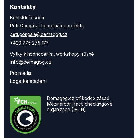
Kontakty
Kontaktní osoba
Petr Gongala | koordinátor projektu
petr.gongala@demagog.cz
+420 775 275 177
Výtky k hodnocením, workshopy, různé
info@demagog.cz
Pro média
Loga ke stažení
Demagog.cz ctí kodex zásad
Mezinárodní fact-checkingové
organizace (IFCN)