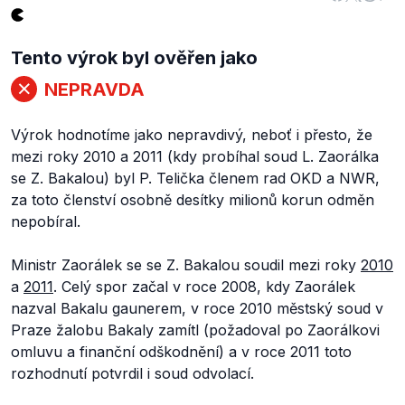
Tento výrok byl ověřen jako
NEPRAVDA
Výrok hodnotíme jako nepravdivý, neboť i přesto, že
mezi roky 2010 a 2011 (kdy probíhal soud L. Zaorálka
se Z. Bakalou) byl P. Telička členem rad OKD a NWR,
za toto členství osobně desítky milionů korun odměn
nepobíral.
Ministr Zaorálek se se Z. Bakalou soudil mezi roky
2010
a
2011
. Celý spor začal v roce 2008, kdy Zaorálek
nazval Bakalu gaunerem, v roce 2010 městský soud v
Praze žalobu Bakaly zamítl (požadoval po Zaorálkovi
omluvu a finanční odškodnění) a v roce 2011 toto
rozhodnutí potvrdil i soud odvolací.