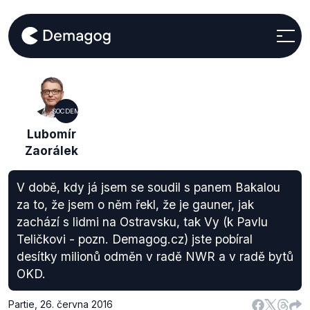
SOCDEM
Lubomír
Zaorálek
V době, kdy já jsem se soudil s panem Bakalou
za to, že jsem o něm řekl, že je gauner, jak
zachází s lidmi na Ostravsku, tak Vy (k Pavlu
Teličkovi - pozn. Demagog.cz) jste pobíral
desítky milionů odměn v radě NWR a v radě bytů
OKD.
Partie
,
26. června 2016