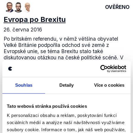
OVĚŘENO
Evropa po Brexitu
26. června 2016
Po britském referendu, v němž většina obyvatel
Velké Británie podpořila odchod své země z
Evropské unie, se téma Brexitu stalo také
diskutovanou otázkou na české politické scéně. V
nedělních...
Číst dál
Souhlas
Detaily
Více o cookies
Zůstaňme v kontaktu
Tato webová stránka používá cookies
K personalizaci obsahu a reklam, poskytování funkcí
Přihlaste se k odběru našeho
sociálních médií a analýze naší návštěvnosti využíváme
newsletteru nebo
whatsappového
soubory cookie. Informace o tom, jak náš web používáte,