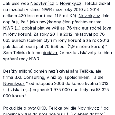
Jak píše web
Neovlivní.cz
či
Novinky.cz
, Telička získal
na mzdách v rámci NWR mezi roky 2010 až 2014
celkem 430 tisíc eur (cca. 11.5 mil Kč).
Novinky.cz
dále
doplňují, že "
jako nevýkonný člen představenstva
NWR (...) pobíral plat ve výši asi 76 tisíc eur ročně (dva
milióny korun). Za roky 2011 a 2012 inkasoval po 76
065 eurech (celkem čtyři milióny korun) a za rok 2013
pak dostal roční plat 70 959 eur (1,9 miliónu korun)
."
Sám Telička k tomu
dodává
, že mzdu získával jako člen
správní rady NWR.
Desítky milionů odměn
nezískával sám Telička, ale
firma BXL Consulting, v níž byl společníkem. Ta dle
Novinky.cz
"
od listopadu 2006 do konce května 2013
(...) získala (...) nejméně 1 975 000 eur, tedy asi 53 325
000 korun
."
Pokud jde o byty OKD, Telička byl dle
Novinky.cz
"
od
prosince 2008 do prosince 2011 (...) členem dozorčí