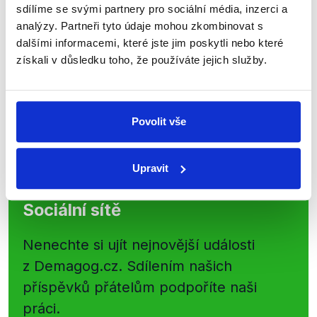
kanálu, kde pravidelně přinášíme
sdílíme se svými partnery pro sociální média, inzerci a
analýzy. Partneři tyto údaje mohou zkombinovat s
shrnutí nejzajímavějších článků a analýz.
dalšími informacemi, které jste jim poskytli nebo které
Začněte nás odebírat, a mějte tak
získali v důsledku toho, že používáte jejich služby.
přehled o tom, jaké dezinformace a
nepravdy se zrovna v Česku šíří.
Povolit vše
Newsletter
WhatsApp
Upravit
Sociální sítě
Nenechte si ujít nejnovější události
z Demagog.cz. Sdílením našich
příspěvků přátelům podpoříte naši
práci.