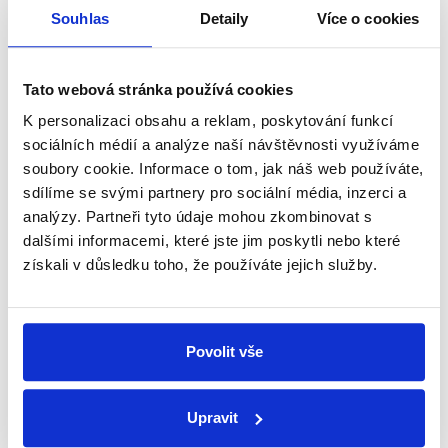
přehled o tom, jaké dezinformace a
Souhlas
Detaily
Více o cookies
nepravdy se zrovna v Česku šíří.
Tato webová stránka používá cookies
Newsletter
WhatsApp
K personalizaci obsahu a reklam, poskytování funkcí
sociálních médií a analýze naší návštěvnosti využíváme
soubory cookie. Informace o tom, jak náš web používáte,
sdílíme se svými partnery pro sociální média, inzerci a
Sociální sítě
analýzy. Partneři tyto údaje mohou zkombinovat s
dalšími informacemi, které jste jim poskytli nebo které
Nenechte si ujít nejnovější události
získali v důsledku toho, že používáte jejich služby.
z Demagog.cz. Sdílením našich
příspěvků přátelům podpoříte naši
práci.
Povolit vše
Upravit