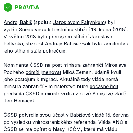
PRAVDA
Andrej Babiš
(spolu s
Jaroslavem Faltýnkem
) byl
vydán Sněmovnou k trestnímu stíhání 19. ledna (2018).
V květnu 2018
bylo přerušeno
stíhání Jaroslava
Faltýnka, stížnost Andreje Babiše však byla zamítnuta a
jeho stíhání stále pokračuje.
Nominanta ČSSD na post ministra zahraničí Miroslava
Pocheho
odmítl jmenovat
Miloš Zeman, údajně kvůli
jeho postojům k migraci. Aktuálně tedy vláda nemá
ministra zahraničí - ministerstvo bude
dočasně řídit
předseda ČSSD a ministr vnitra v nové Babišově vládě
Jan Hamáček.
ČSSD
potvrdila svou účast
v Babišově vládě 15. června
po výsledku vnitrostranického referenda. Vláda ANO a
ČSSD se má opírat o hlasy KSČM, která má vládu