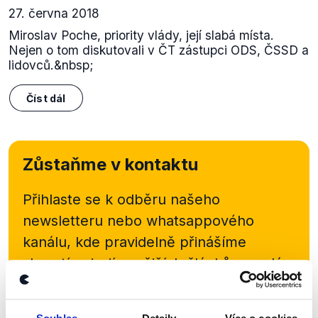
27. června 2018
Miroslav Poche, priority vlády, její slabá místa.
Nejen o tom diskutovali v ČT zástupci ODS, ČSSD a
lidovců.&nbsp;
Číst dál
Zůstaňme v kontaktu
Přihlaste se k odběru našeho
newsletteru nebo
whatsappového
kanálu, kde pravidelně přinášíme
shrnutí nejzajímavějších článků a analýz.
Začněte nás odebírat, a mějte tak
přehled o tom, jaké dezinformace a