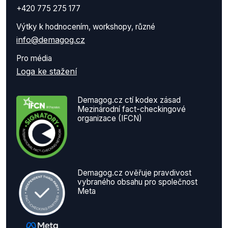
+420 775 275 177
Výtky k hodnocením, workshopy, různé
info@demagog.cz
Pro média
Loga ke stažení
Demagog.cz ctí kodex zásad
Mezinárodní fact-checkingové
organizace (IFCN)
Demagog.cz ověřuje pravdivost
vybraného obsahu pro společnost
Meta