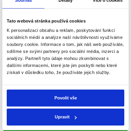
Souhlas
Detaily
Více o cookies
nepravdy se zrovna v Česku šíří.
Newsletter
WhatsApp
Tato webová stránka používá cookies
K personalizaci obsahu a reklam, poskytování funkcí
sociálních médií a analýze naší návštěvnosti využíváme
soubory cookie. Informace o tom, jak náš web používáte,
Sociální sítě
sdílíme se svými partnery pro sociální média, inzerci a
analýzy. Partneři tyto údaje mohou zkombinovat s
Nenechte si ujít nejnovější události
dalšími informacemi, které jste jim poskytli nebo které
získali v důsledku toho, že používáte jejich služby.
z Demagog.cz. Sdílením našich
příspěvků přátelům podpoříte naši
práci.
Povolit vše
Upravit