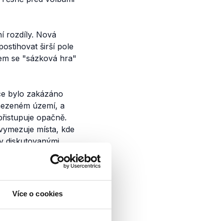
í rozdíly. Nová
stihovat širší pole
bem se "sázková hra"
šce bylo zakázáno
mezeném území, a
přistupuje opačně.
 vymezuje místa, kde
hy diskutovanými
né.
Více o cookies