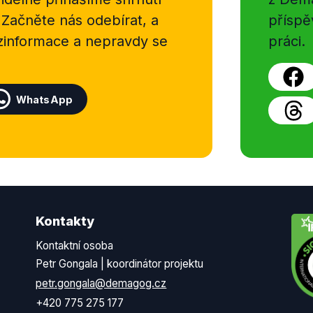
 Začněte nás odebírat, a
příspě
ezinformace a nepravdy se
práci.
WhatsApp
Kontakty
Kontaktní osoba
Petr Gongala | koordinátor projektu
petr.gongala@demagog.cz
+420 775 275 177