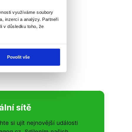
avě
ěvnosti využíváme soubory
, inzerci a analýzy. Partneři
volebním
li v důsledku toho, že
 vedení města
izi. Čeho
 Došlo na
Povolit vše
ální sítě
e si ujít nejnovější události
gog.cz. Sdílením našich