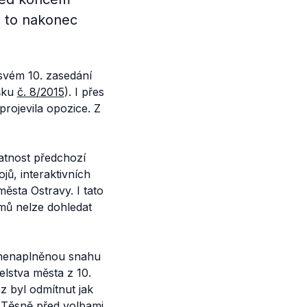
se to nakonec
svém 10. zasedání
ášku
č. 8/2015
). I přes
neprojevila opozice. Z
latnost předchozí
jů, interaktivních
města Ostravy. I tato
amů nelze dohledat
 nenaplněnou snahu
elstva města z 10.
z byl odmítnut jak
 Těsně před volbami