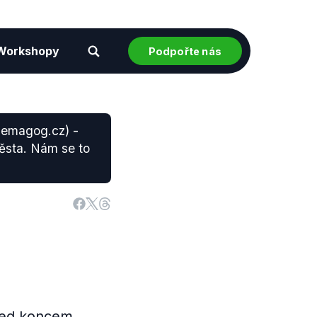
Workshopy
Podpořte nás
 Demagog.cz) -
města. Nám se to
před koncem