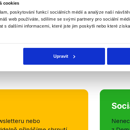
á cookies
Komunální volby v Ostr
klam, poskytování funkcí sociálních médií a analýze naší návšt
18. září 2018
 náš web používáte, sdílíme se svými partnery pro sociální média
Celkem 11 kandidátů s největším 
 s dalšími informacemi, které jste jim poskytli nebo které získa
potenciálem usilujících o post ve
Ostravy diskutovalo v České telev
dosavadní vedení města dosáhlo?
rozsáhlou debatu...
Upravit
Číst dál
Soci
sletteru nebo
Nenecht
delně přinášíme shrnutí
z Dema