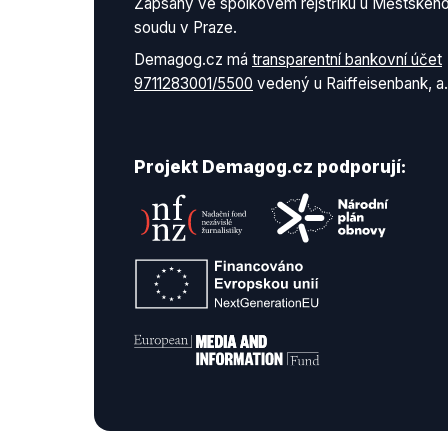
Zapsaný ve spolkovém rejstříku u Městskéh
soudu v Praze.
Demagog.cz má
transparentní bankovní účet
9711283001/5500
vedený u Raiffeisenbank, a.
Projekt Demagog.cz podporují: