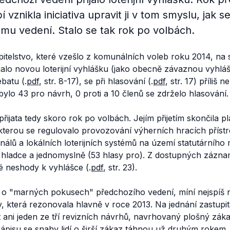
vznikla iniciativa upravit ji v tom smyslu, jak 
mu vedení. Stalo se tak rok po volbách.
itelstvo, které vzešlo z komunálních voleb roku 2014, na 
řijalo novou loterijní vyhlášku (jako obecně závaznou vyhl
batu (.
pdf
, str. 8-17), se při hlasování (.
pdf
, str. 17) příliš 
 bylo 43 pro návrh, 0 proti a 10 členů se zdrželo hlasování.
řijata tedy skoro rok po volbách. Jejím přijetím skončila p
 kterou se regulovalo provozování výherních hracích přístro
inálů a lokálních loterijních systémů na území statutárního 
a hladce a jednomyslně (53 hlasy pro). Z dostupných zázn
né neshody k vyhlášce (.
pdf
, str. 23).
 o "marných pokusech" předchozího vedení, míní nejspíš
ky, která rezonovala hlavně v roce 2013. Na jednání zastupit
at ani jeden ze tří revizních návrhů, navrhovaný plošný záka
ápisu se snahy lidí o širší zákaz táhnou už druhým rokem.