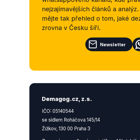
nejzajímavějších článků a analýz.
mějte tak přehled o tom, jaké d
zrovna v Česku šíří.
Newsletter
Demagog.cz, z.s.
IČO: 05140544
se sídlem Roháčova 145/14
Žižkov, 130 00 Praha 3