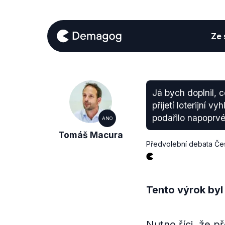
Ze s
Já bych doplnil, c
přijetí loterijní
podařilo napoprvé
ANO
Tomáš Macura
Předvolební debata Čes
Tento výrok byl
Nutno říci, že p