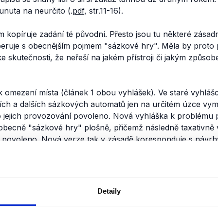
unuta na neurčito (.
pdf
, str.11-16).
 kopíruje zadání té původní. Přesto jsou tu některé zásadn
eruje s obecnějším pojmem "sázkové hry". Měla by proto po
e skutečnosti, že neřeší na jakém přístroji či jakým způso
 i k omezení místa (článek 1 obou vyhlášek). Ve staré vyhlá
ch a dalších sázkových automatů jen na určitém úzce vy
lo jejich provozování povoleno. Nová vyhláška k problému 
a obecně "sázkové hry" plošně, přičemž následně taxativně
ní povoleno. Nová verze tak v zásadě koresponduje s návr
roce 2014. Tehdy však nebyly skrz politickou vůli průchod
Detaily
nili