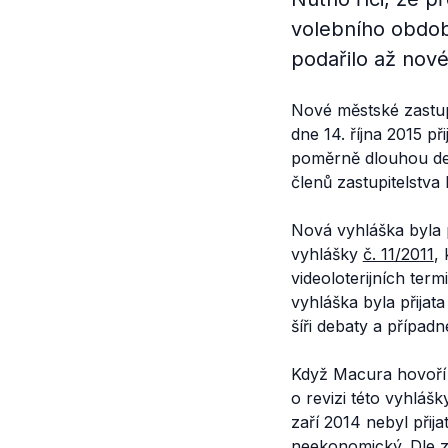
volebního období 
podařilo až nové
Nové městské zastup
dne 14. října 2015 p
poměrně dlouhou de
členů zastupitelstva
Nová vyhláška byla p
vyhlášky
č. 11/2011
,
videoloterijních term
vyhláška byla přijat
šíři debaty a případ
Když Macura hovoří
o revizi této vyhláš
zaří 2014 nebyl přij
neekonomický. Dle z