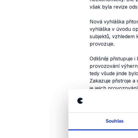
však byla revize ods
Nová vyhláška přitom
vyhláška v úvodu op
subjektů, vzhledem k
provozuje.
Odlišněji přistupuje
provozování výherní
tedy všude jinde by
Zakazuje přistroje 
je jejich provozová
"starým" vedením v 
Souhlas
Výrok jsme zmí