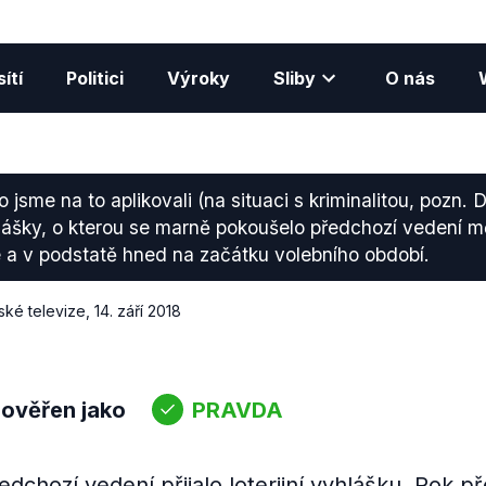
ítí
Politici
Výroky
Sliby
O nás
o jsme na to aplikovali (na situaci s kriminalitou, pozn.
 vyhlášky, o kterou se marně pokoušelo předchozí vedení 
 a v podstatě hned na začátku volebního období.
ké televize
,
14. září 2018
 ověřen jako
PRAVDA
ředchozí vedení přijalo loterijní vyhlášku. Rok 