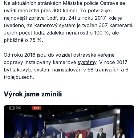
Na aktuálních stránkách Městské policie Ostrava se
uvádí množství přes 300 kamer. To potvrzuje i
nejnovější zpráva (.
pdf
, str. 24) z roku 2017, kde je
uvedeno, že kamerový systém je tvořen 367 kamerami.
Jejich počet tudíž zdaleka nenarostl o 100 %, ale
přibližně o 75 %.
Od roku 2016 jsou do vozidel ostravské veřejné
dopravy instalovány kamerové
systémy
. V roce 2017
byl takovýto systém
nainstalován
v 68 tramvajích a 6
trolejbusech.
Výrok jsme zmínili