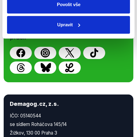
Povolit vše
Nenechte si ujít nejnovější události
z Demagog.cz. Sdílením našich
Upravit
příspěvků přátelům podpoříte naši
práci.
Demagog.cz, z.s.
IČO: 05140544
se sídlem Roháčova 145/14
Žižkov, 130 00 Praha 3