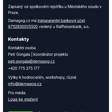
Zapsaný ve spolkovém rejstříku u Městského soudu v
Praze.
Demagog.cz má
transparentní bankovní účet
9711283001/5500
vedený u Raiffeisenbank, a.s.
Kontakty
Kontaktní osoba
Petr Gongala | koordinátor projektu
petr.gongala@demagog.cz
+420 775 275 177
Výtky k hodnocením, workshopy, různé
info@demagog.cz
Pro média
Loga ke stažení