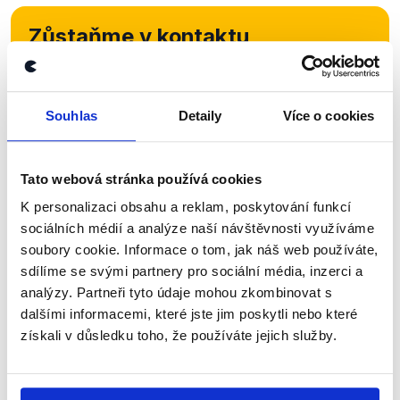
Zůstaňme v kontaktu
Přihlaste se k odběru našeho
newsletteru nebo
whatsappového
Souhlas
Detaily
Více o cookies
kanálu, kde pravidelně přinášíme
shrnutí nejzajímavějších článků a analýz.
Tato webová stránka používá cookies
Začněte nás odebírat, a mějte tak
K personalizaci obsahu a reklam, poskytování funkcí
přehled o tom, jaké dezinformace a
sociálních médií a analýze naší návštěvnosti využíváme
nepravdy se zrovna v Česku šíří.
soubory cookie. Informace o tom, jak náš web používáte,
sdílíme se svými partnery pro sociální média, inzerci a
Newsletter
WhatsApp
analýzy. Partneři tyto údaje mohou zkombinovat s
dalšími informacemi, které jste jim poskytli nebo které
získali v důsledku toho, že používáte jejich služby.
Sociální sítě