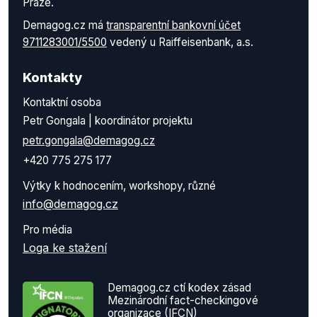
Praze.
Demagog.cz má
transparentní bankovní účet
9711283001/5500
vedený u Raiffeisenbank, a.s.
Kontakty
Kontaktní osoba
Petr Gongala | koordinátor projektu
petr.gongala@demagog.cz
+420 775 275 177
Výtky k hodnocením, workshopy, různé
info@demagog.cz
Pro média
Loga ke stažení
Demagog.cz ctí kodex zásad
Mezinárodní fact-checkingové
organizace (IFCN)