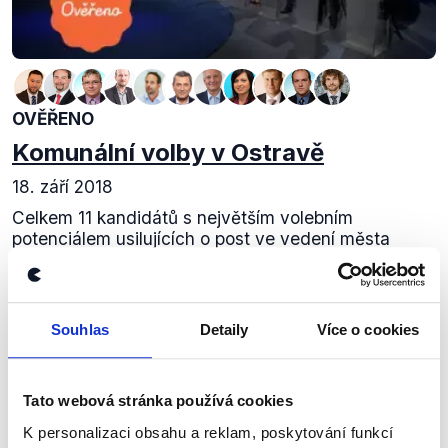
OVĚŘENO
Komunální volby v Ostravě
18. září 2018
Celkem 11 kandidátů s největším volebním
potenciálem usilujících o post ve vedení města
Ostravy diskutovalo v České televizi. Čeho
dosavadní vedení města dosáhlo? Došlo na
rozsáhlou debatu...
Souhlas
Detaily
Více o cookies
Číst dál
Tato webová stránka používá cookies
K personalizaci obsahu a reklam, poskytování funkcí
Zůstaňme v kontaktu