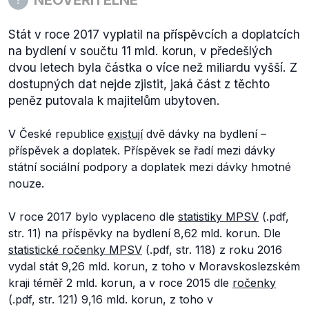
Stát v roce 2017 vyplatil na příspěvcích a doplatcích
na bydlení v součtu 11 mld. korun, v předešlých
dvou letech byla částka o více než miliardu vyšší. Z
dostupných dat nejde zjistit, jaká část z těchto
peněz putovala k majitelům ubytoven.
V České republice
existují
dvě dávky na bydlení –
příspěvek a doplatek. Příspěvek se řadí mezi dávky
státní sociální podpory a doplatek mezi dávky hmotné
nouze.
V roce 2017 bylo vyplaceno dle
statistiky MPSV
(.pdf,
str. 11) na příspěvky na bydlení 8,62 mld. korun. Dle
statistické ročenky MPSV
(.pdf, str. 118) z roku 2016
vydal stát 9,26 mld. korun, z toho v Moravskoslezském
kraji téměř 2 mld. korun, a v roce 2015 dle
ročenky
(.pdf, str. 121) 9,16 mld. korun, z toho v