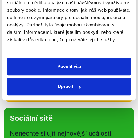
sociálních médií a analýze naší návštěvnosti využíváme
soubory cookie. Informace o tom, jak náš web používáte,
Přihlaste se k odběru našeho
sdílíme se svými partnery pro sociální média, inzerci a
newsletteru nebo
whatsappového
analýzy. Partneři tyto údaje mohou zkombinovat s
kanálu, kde pravidelně přinášíme
dalšími informacemi, které jste jim poskytli nebo které
získali v důsledku toho, že používáte jejich služby.
shrnutí nejzajímavějších článků a analýz.
Začněte nás odebírat, a mějte tak
přehled o tom, jaké dezinformace a
Povolit vše
nepravdy se zrovna v Česku šíří.
Newsletter
WhatsApp
Upravit
Sociální sítě
Nenechte si ujít nejnovější události