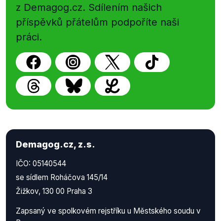
z Demagog.cz. Sdílením našich
příspěvků přátelům podpoříte naši
práci.
Demagog.cz, z.s.
IČO: 05140544
se sídlem Roháčova 145/14
Žižkov, 130 00 Praha 3
Zapsaný ve spolkovém rejstříku u Městského soudu v