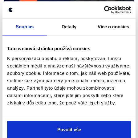
OVĚŘENO
Souhlas
Detaily
Více o cookies
Komunální volby v Ostravě
18. září 2018
Tato webová stránka používá cookies
Celkem 11 kandidátů s největším volebním
K personalizaci obsahu a reklam, poskytování funkcí
potenciálem usilujících o post ve vedení města
sociálních médií a analýze naší návštěvnosti využíváme
Ostravy diskutovalo v České televizi. Čeho
soubory cookie. Informace o tom, jak náš web používáte,
dosavadní vedení města dosáhlo? Došlo na
sdílíme se svými partnery pro sociální média, inzerci a
rozsáhlou debatu...
analýzy. Partneři tyto údaje mohou zkombinovat s
dalšími informacemi, které jste jim poskytli nebo které
Číst dál
získali v důsledku toho, že používáte jejich služby.
Zůstaňme v kontaktu
Povolit vše