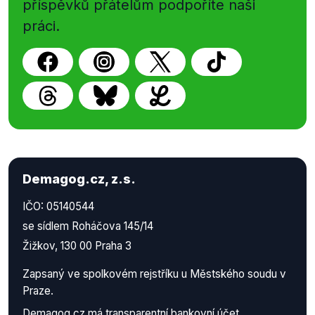
příspěvků přátelům podpoříte naši
práci.
Demagog.cz, z.s.
IČO: 05140544
se sídlem Roháčova 145/14
Žižkov, 130 00 Praha 3
Zapsaný ve spolkovém rejstříku u Městského soudu v
Praze.
Demagog.cz má
transparentní bankovní účet