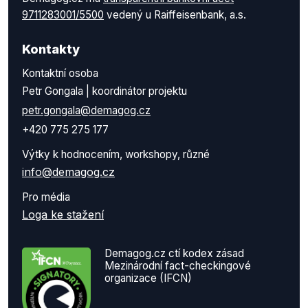
9711283001/5500
vedený u Raiffeisenbank, a.s.
Kontakty
Kontaktní osoba
Petr Gongala | koordinátor projektu
petr.gongala@demagog.cz
+420 775 275 177
Výtky k hodnocením, workshopy, různé
info@demagog.cz
Pro média
Loga ke stažení
Demagog.cz ctí kodex zásad
Mezinárodní fact-checkingové
organizace (IFCN)