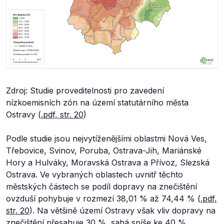
Zdroj: Studie proveditelnosti pro zavedení
nízkoemisních zón na území statutárního města
Ostravy
(
.pdf, str. 20
)
Podle studie jsou nejvytíženějšími oblastmi Nová Ves,
Třebovice, Svinov, Poruba, Ostrava-Jih, Mariánské
Hory a Hulváky, Moravská Ostrava a Přívoz, Slezská
Ostrava. Ve vybraných oblastech uvnitř těchto
městských částech se podíl dopravy na znečištění
ovzduší pohybuje v rozmezí 38,01 % až 74,44 % (
.pdf,
str. 20
). Na většině území Ostravy však vliv dopravy na
znečištění přesahuje 30 %, sahá spíše ke 40 %.