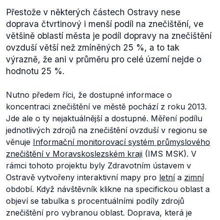
Přestože v některých částech Ostravy nese
doprava čtvrtinový i menší podíl na znečištění, ve
většině oblastí města je podíl dopravy na znečištění
ovzduší větší než zmíněných 25 %, a to tak
výrazně, že ani v průměru pro celé území nejde o
hodnotu 25 %.
Nutno předem říci, že dostupné informace o
koncentraci znečištění ve městě pochází z roku 2013.
Jde ale o ty nejaktuálnější a dostupné. Měření podílu
jednotlivých zdrojů na znečištění ovzduší v regionu se
věnuje
Informační monitorovací systém průmyslového
znečištění v Moravskoslezském kraji
(IMS MSK). V
rámci tohoto projektu byly Zdravotním ústavem v
Ostravě vytvořeny interaktivní mapy pro
letní
a
zimní
období. Když návštěvník klikne na specifickou oblast a
objeví se tabulka s procentuálními podíly zdrojů
znečištění pro vybranou oblast. Doprava, která je