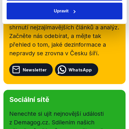
Přihlaste se k odběru našeho
newsletteru nebo
whatsappového
Upravit
kanálu, kde pravidelně přinášíme
shrnutí nejzajímavějších článků a analýz.
Začněte nás odebírat, a mějte tak
přehled o tom, jaké dezinformace a
nepravdy se zrovna v Česku šíří.
Newsletter
WhatsApp
Sociální sítě
Nenechte si ujít nejnovější události
z Demagog.cz. Sdílením našich