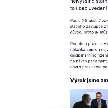
nejvyššího státn
to i bez uvedení
Podle § 9 odst. 2 z
státního zástupce z 
důvod, proto jej můž
Podobná praxe je v 
několika zemích nejv
disciplinárního říze
na návrh parlament
návrh prezidenta na 
Výrok jsme zmí