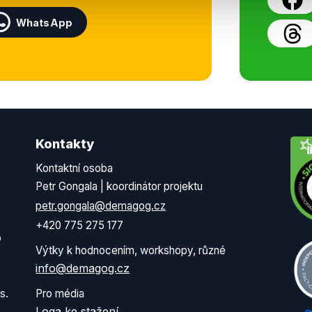
WhatsApp
Kontakty
Kontaktní osoba
Petr Gongala | koordinátor projektu
petr.gongala@demagog.cz
+420 775 275 177
o
Výtky k hodnocením, workshopy, různé
info@demagog.cz
s.
Pro média
Loga ke stažení