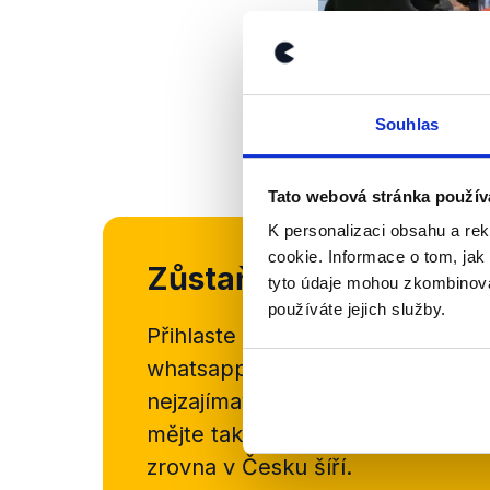
Souhlas
Tato webová stránka použív
K personalizaci obsahu a re
cookie. Informace o tom, jak
Zůstaňme v kontaktu
tyto údaje mohou zkombinovat
používáte jejich služby.
Přihlaste se k odběru našeho
new
whatsappového kanálu, kde pravi
nejzajímavějších článků a analýz.
mějte tak přehled o tom, jaké d
zrovna v Česku šíří.