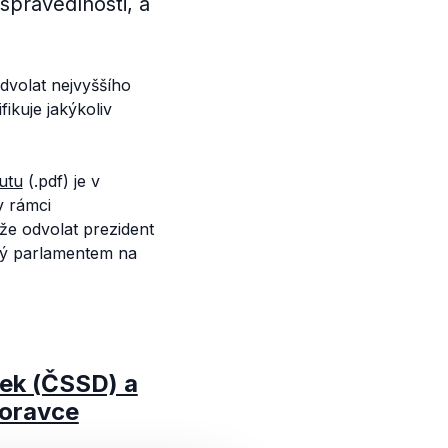
spravedlnosti, a
odvolat nejvyššího
ikuje jakýkoliv
tutu
(.pdf) je v
v rámci
že odvolat prezident
ný parlamentem na
lek (ČSSD) a
Moravce