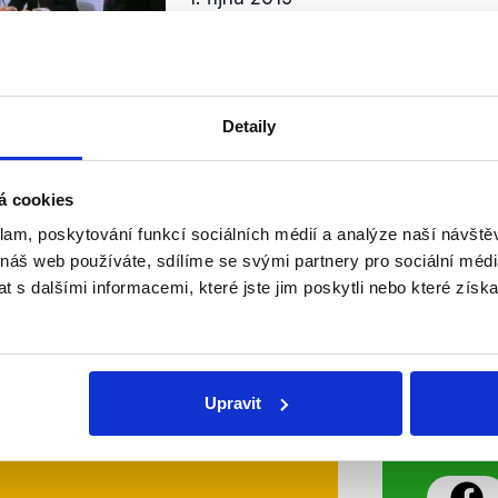
Hosty Otázek Václava Moravce by
postavy svých politických stran. O
SPD reprezentovali místopředsedo
předsedové svých poslaneckých klu
OVĚŘENO
Detaily
Číst dál
á cookies
klam, poskytování funkcí sociálních médií a analýze naší návšt
 náš web používáte, sdílíme se svými partnery pro sociální média
Soci
 s dalšími informacemi, které jste jim poskytli nebo které získa
sletteru nebo
Nenecht
delně přinášíme shrnutí
z Dema
Upravit
 Začněte nás odebírat, a
příspě
ezinformace a nepravdy se
práci.