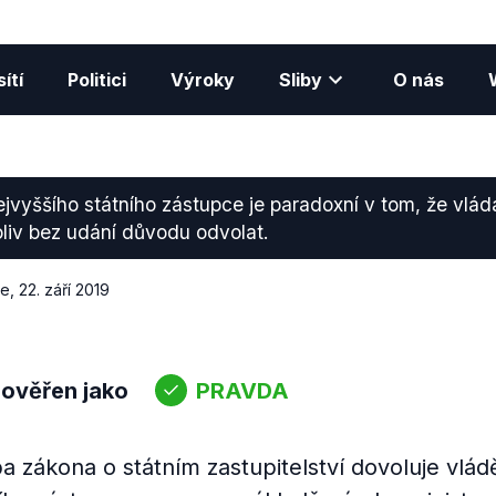
ítí
Politici
Výroky
Sliby
O nás
ejvyššího státního zástupce je paradoxní v tom, že vlá
liv bez udání důvodu odvolat.
ce
,
22. září 2019
 ověřen jako
PRAVDA
zákona o státním zastupitelství dovoluje vlád