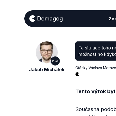
Ze s
Ta situace toho n
možnost ho kdyko
Piráti
Otázky Václava Morav
Jakub Michálek
Tento výrok byl
Současná podoba 