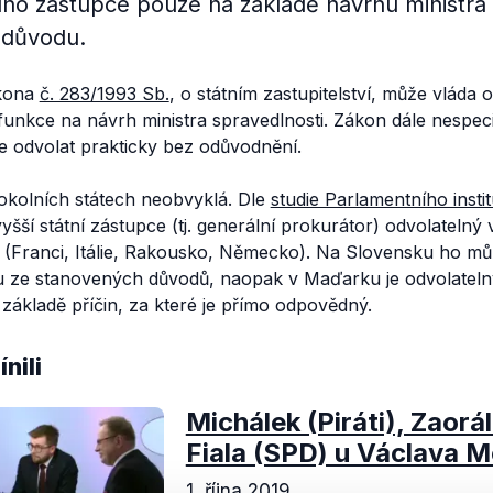
ího zástupce pouze na základě návrhu ministra 
 důvodu.
ákona
č. 283/1993 Sb.
, o státním zastupitelství, může vláda 
funkce na návrh ministra spravedlnosti. Zákon dále nespecif
e odvolat prakticky bez odůvodnění.
okolních státech neobvyklá. Dle
studie Parlamentního insti
yšší státní zástupce (tj. generální prokurátor) odvolatelný 
ní (Franci, Itálie, Rakousko, Německo). Na Slovensku ho mů
u ze stanovených důvodů, naopak v Maďarku je odvolatel
základě příčin, za které je přímo odpovědný.
nili
Michálek (Piráti), Zaorá
Fiala (SPD) u Václava 
1. října 2019