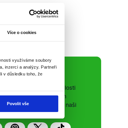
ly tři významné
poziční Piráty a
vé stran a
bů, totiž Jakub...
Více o cookies
ěvnosti využíváme soubory
, inzerci a analýzy. Partneři
ální sítě
li v důsledku toho, že
e si ujít nejnovější události
gog.cz. Sdílením našich
Povolit vše
vků přátelům podpoříte naši