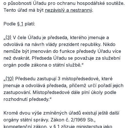
o působnosti Úřadu pro ochranu hospodářské soutěže.
Tento úřad má být
nezávislý a nestranný
.
Podle
§ 1
platí:
„
(3)
V čele Úřadu je předseda, kterého jmenuje a
odvolává na návrh vlády prezident republiky. Nikdo
nemůže být jmenován do funkce předsedy Úřadu více
než dvakrát. Předseda Úřadu se považuje za služební
orgán podle zákona o státní službě.
“
„
(10)
Předsedu zastupují 3 místopředsedové, které
jmenuje a odvolává předseda, přičemž určí pořadí jejich
zastupování. Místopředsedové dále plní úkoly podle
rozhodnutí předsedy.
“
Kromě dvou výše zmíněných úřadů existují ještě další
orgány státní správy. Zákon č. 2/1969 Sb.,
kompetenční zákon, v § 1
zřizuje
ministerstva jako