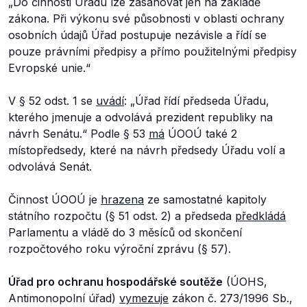
„
Do činnosti Úřadu lze zasahovat jen na základě
zákona. Při výkonu své působnosti v oblasti ochrany
osobních údajů Úřad postupuje nezávisle a řídí se
pouze právními předpisy a přímo použitelnými předpisy
Evropské unie.
“
V § 52 odst. 1 se
uvádí
: „
Úřad řídí předseda Úřadu,
kterého jmenuje a odvolává prezident republiky na
návrh Senátu.
“ Podle § 53
má
ÚOOÚ také 2
místopředsedy, které na návrh předsedy Úřadu volí a
odvolává Senát.
Činnost ÚOOÚ je
hrazena
ze samostatné kapitoly
státního rozpočtu (§ 51 odst. 2) a předseda
předkládá
Parlamentu a vládě do 3 měsíců od skončení
rozpočtového roku výroční zprávu (§ 57).
Úřad pro ochranu hospodářské soutěže
(ÚOHS,
Antimonopolní úřad)
vymezuje
zákon č. 273/1996 Sb.,