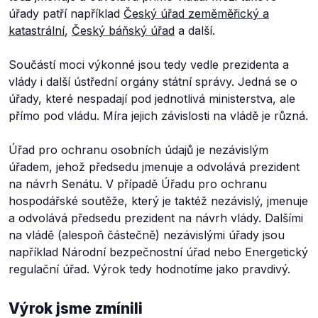
úřady patří například
Český úřad zeměměřický a
katastrální
,
Český báňský úřad
a další.
Součástí moci výkonné jsou tedy vedle prezidenta a
vlády i další ústřední orgány státní správy. Jedná se o
úřady, které nespadají pod jednotlivá ministerstva, ale
přímo pod vládu. Míra jejich závislosti na vládě je různá.
Úřad pro ochranu osobních údajů je nezávislým
úřadem, jehož předsedu jmenuje a odvolává prezident
na návrh Senátu. V případě Úřadu pro ochranu
hospodářské soutěže, který je taktéž nezávislý, jmenuje
a odvolává předsedu prezident na návrh vlády. Dalšími
na vládě (alespoň částečně) nezávislými úřady jsou
například Národní bezpečnostní úřad nebo Energetický
regulační úřad. Výrok tedy hodnotíme jako pravdivý.
Výrok jsme zmínili