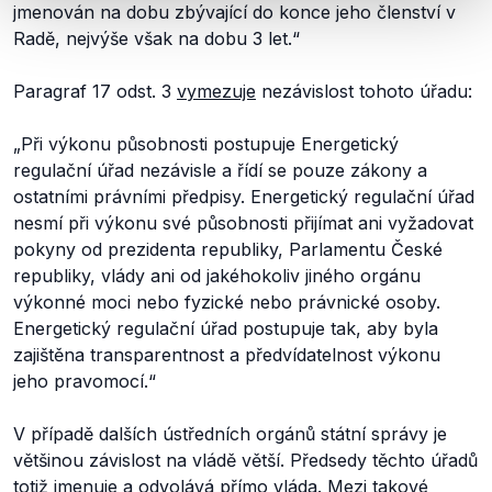
jmenován na dobu zbývající do konce jeho členství v
Radě, nejvýše však na dobu 3 let.“
Paragraf 17 odst. 3
vymezuje
nezávislost tohoto úřadu:
„
Při výkonu působnosti postupuje Energetický
regulační úřad nezávisle a řídí se pouze zákony a
ostatními právními předpisy. Energetický regulační úřad
nesmí při výkonu své působnosti přijímat ani vyžadovat
pokyny od prezidenta republiky, Parlamentu České
republiky, vlády ani od jakéhokoliv jiného orgánu
výkonné moci nebo fyzické nebo právnické osoby.
Energetický regulační úřad postupuje tak, aby byla
zajištěna transparentnost a předvídatelnost výkonu
jeho pravomocí.
“
V případě dalších ústředních orgánů státní správy je
většinou závislost na vládě větší. Předsedy těchto úřadů
totiž jmenuje a odvolává přímo vláda. Mezi takové