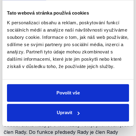
vždy lichý. Členem kontrolního orgánu může být pouze
poslanec Poslanecké sněmovny.
“
Tato webová stránka používá cookies
Dalším nezávislým ústředním orgánem státní správy je
K personalizaci obsahu a reklam, poskytování funkcí
Energetický regulační úřad
, jehož působnost
sociálních médií a analýze naší návštěvnosti využíváme
vymezuje
zákon č. 458/2000 Sb., energetický zákon.
soubory cookie. Informace o tom, jak náš web používáte,
sdílíme se svými partnery pro sociální média, inzerci a
Paragraf 17b tohoto zákona
uvádí
:
analýzy. Partneři tyto údaje mohou zkombinovat s
dalšími informacemi, které jste jim poskytli nebo které
„(1) V čele Energetického regulačního úřadu je Rada
získali v důsledku toho, že používáte jejich služby.
Energetického regulačního úřadu (dále jen „Rada“),
která má pět členů. Jeden z členů Rady je předsedou
Rady. Předseda řídí činnost Rady, v jeho nepřítomnosti
Povolit vše
řídí její činnost jím pověřený člen Rady.“
„(2) Členy Rady a jejího předsedu jmenuje a odvolává
Upravit
vláda na návrh ministra průmyslu a obchodu. Funkční
období členů Rady je 5 let. Každý rok je jmenován jeden
člen Rady. Do funkce předsedy Rady je člen Rady