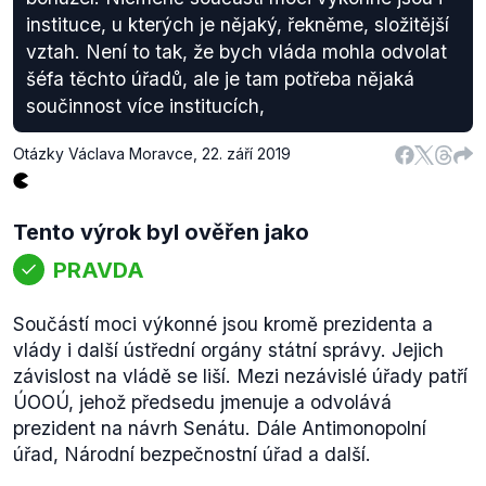
instituce, u kterých je nějaký, řekněme, složitější
vztah. Není to tak, že bych vláda mohla odvolat
šéfa těchto úřadů, ale je tam potřeba nějaká
součinnost více institucích,
Otázky Václava Moravce
,
22. září 2019
Tento výrok byl ověřen jako
PRAVDA
Součástí moci výkonné jsou kromě prezidenta a
vlády i další ústřední orgány státní správy. Jejich
závislost na vládě se liší. Mezi nezávislé úřady patří
ÚOOÚ, jehož předsedu jmenuje a odvolává
prezident na návrh Senátu. Dále Antimonopolní
úřad, Národní bezpečnostní úřad a další.