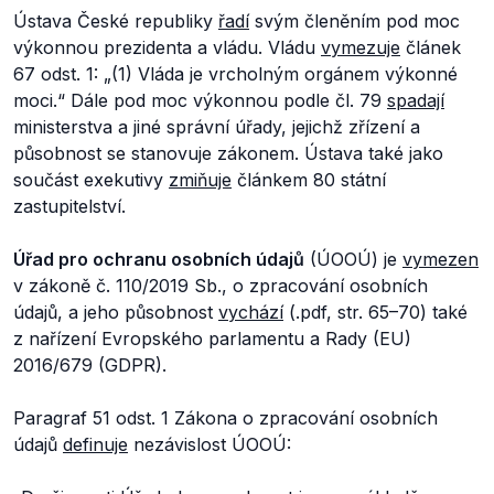
Ústava České republiky
řadí
svým členěním pod moc
výkonnou prezidenta a vládu. Vládu
vymezuje
článek
67 odst. 1: „
(1) Vláda je vrcholným orgánem výkonné
moci.“
Dále pod moc výkonnou podle čl. 79
spadají
ministerstva a jiné správní úřady, jejichž zřízení a
působnost se stanovuje zákonem. Ústava také jako
součást exekutivy
zmiňuje
článkem 80 státní
zastupitelství.
Úřad pro ochranu osobních údajů
(ÚOOÚ) je
vymezen
v zákoně č. 110/2019 Sb., o zpracování osobních
údajů, a jeho působnost
vychází
(.pdf, str. 65–70) také
z nařízení Evropského parlamentu a Rady (EU)
2016/679 (GDPR).
Paragraf 51 odst. 1 Zákona o zpracování osobních
údajů
definuje
nezávislost ÚOOÚ: