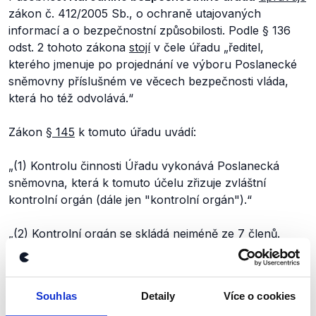
zákon č. 412/2005 Sb., o ochraně utajovaných
informací a o bezpečnostní způsobilosti. Podle § 136
odst. 2 tohoto zákona
stojí
v čele úřadu „
ředitel,
kterého jmenuje po projednání ve výboru Poslanecké
sněmovny příslušném ve věcech bezpečnosti vláda,
která ho též odvolává.
“
Zákon
§ 145
k tomuto úřadu uvádí:
„
(1) Kontrolu činnosti Úřadu vykonává Poslanecká
sněmovna, která k tomuto účelu zřizuje zvláštní
kontrolní orgán (dále jen "kontrolní orgán").
“
„
(2) Kontrolní orgán se skládá nejméně ze 7 členů.
Poslanecká sněmovna stanoví počet členů tak, aby byl
zastoupen každý poslanecký klub ustavený podle
příslušnosti k politické straně nebo politickému hnutí,
Souhlas
Detaily
Více o cookies
za něž poslanci kandidovali ve volbách; počet členů je