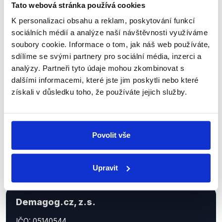
Tato webová stránka používá cookies
K personalizaci obsahu a reklam, poskytování funkcí
Sociální sítě
sociálních médií a analýze naší návštěvnosti využíváme
soubory cookie. Informace o tom, jak náš web používáte,
Nenechte si ujít nejnovější události
sdílíme se svými partnery pro sociální média, inzerci a
z Demagog.cz. Sdílením našich
analýzy. Partneři tyto údaje mohou zkombinovat s
příspěvků přátelům podpoříte naši
dalšími informacemi, které jste jim poskytli nebo které
získali v důsledku toho, že používáte jejich služby.
práci.
Povolit vše
Upravit
Demagog.cz, z.s.
IČO: 05140544