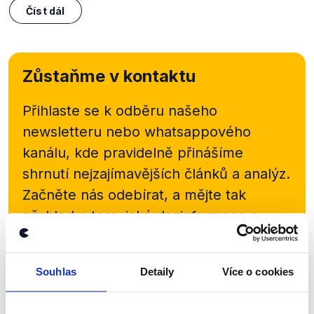
Číst dál
Zůstaňme v kontaktu
Přihlaste se k odběru našeho
newsletteru nebo
whatsappového
kanálu, kde pravidelně přinášíme
shrnutí nejzajímavějších článků a analýz.
Začněte nás odebírat, a mějte tak
přehled o tom, jaké dezinformace a
nepravdy se zrovna v Česku šíří.
Souhlas
Detaily
Více o cookies
Newsletter
WhatsApp