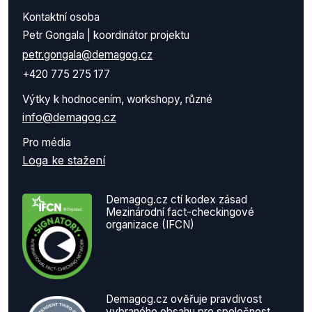
Kontaktní osoba
Petr Gongala | koordinátor projektu
petr.gongala@demagog.cz
+420 775 275 177
Výtky k hodnocením, workshopy, různé
info@demagog.cz
Pro média
Loga ke stažení
Demagog.cz ctí kodex zásad
Mezinárodní fact-checkingové
organizace (IFCN)
Demagog.cz ověřuje pravdivost
vybraného obsahu pro společnost