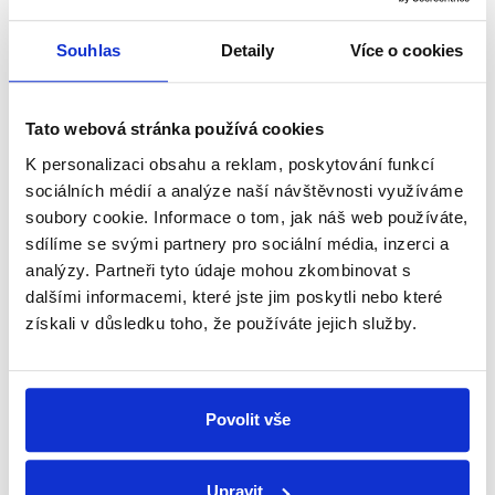
shrnutí nejzajímavějších článků a analýz.
Začněte nás odebírat, a mějte tak
Souhlas
Detaily
Více o cookies
přehled o tom, jaké dezinformace a
nepravdy se zrovna v Česku šíří.
Tato webová stránka používá cookies
K personalizaci obsahu a reklam, poskytování funkcí
Newsletter
WhatsApp
sociálních médií a analýze naší návštěvnosti využíváme
soubory cookie. Informace o tom, jak náš web používáte,
sdílíme se svými partnery pro sociální média, inzerci a
analýzy. Partneři tyto údaje mohou zkombinovat s
Sociální sítě
dalšími informacemi, které jste jim poskytli nebo které
získali v důsledku toho, že používáte jejich služby.
Nenechte si ujít nejnovější události
z Demagog.cz. Sdílením našich
příspěvků přátelům podpoříte naši
Povolit vše
práci.
Upravit