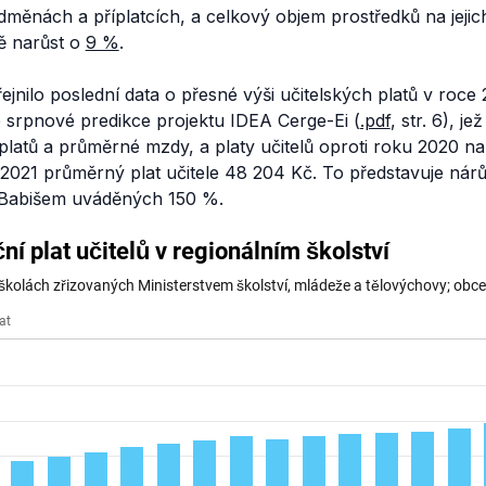
dměnách a příplatcích, a celkový objem prostředků na jejic
ě narůst o
9 %
.
ilo poslední data o přesné výši učitelských platů v roce 
srpnové predikce projektu IDEA Cerge-Ei (
.pdf
, str. 6), j
latů a průměrné mzdy, a platy učitelů oproti roku 2020 na
2021 průměrný plat učitele 48 204 Kč. To představuje nárů
 Babišem uváděných 150 %.