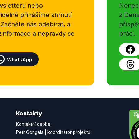
sletteru nebo
Nenecht
delně přinášíme shrnutí
z Dema
 Začněte nás odebírat, a
příspě
ezinformace a nepravdy se
práci.
WhatsApp
Kontakty
Kontaktní osoba
Petr Gongala | koordinátor projektu