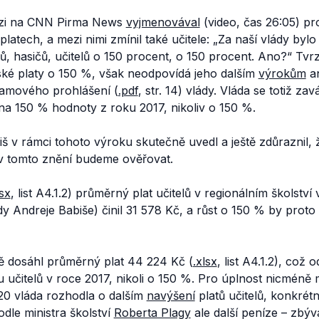
kuzi na CNN Pirma News
vyjmenovával
(video, čas 26:05) pr
platech, a mezi nimi zmínil také učitele: „
Za naší vlády bylo
stů, hasičů, učitelů o 150 procent, o 150 procent. Ano?“
Tvrz
lské platy o 150 %, však neodpovídá jeho dalším
výrokům
a
ramového prohlášení (
.pdf
, str. 14) vlády. Vláda se totiž z
na 150 %
hodnoty z roku 2017, nikoliv
o 150 %
.
 v rámci tohoto výroku skutečně uvedl a ještě zdůraznil, 
 v tomto znění budeme ověřovat.
lsx
, list A4.1.2) průměrný plat učitelů v regionálním školství
 Andreje Babiše) činil 31 578 Kč, a růst o 150 % by proto
 dosáhl průměrný plat 44 224 Kč (
.xlsx
, list A4.1.2), což
 učitelů v roce 2017, nikoli o 150 %. Pro úplnost nicméně
20 vláda rozhodla o dalším
navýšení
platů učitelů, konkrétn
odle ministra školství
Roberta Plagy
ale další peníze – zbýv