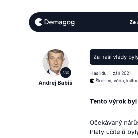
Ze s
Za naší vlády byl
Hlas lidu
,
1. září 2021
ANO
Školství, věda, kultur
Andrej Babiš
Tento výrok byl
Očekávaný nárůst
Platy učitelů by