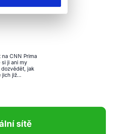
at na CNN Prima
si ji ani my
 dozvědět, jak
ich již...
ální sítě