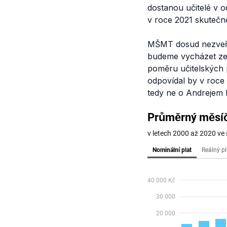
dostanou učitelé v o
v roce 2021 skutečn
MŠMT dosud nezveřejn
budeme vycházet ze 
poměru učitelských p
odpovídal by v roce 
tedy ne o Andrejem