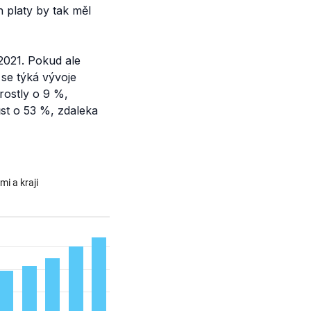
h platy by tak měl
2021. Pokud ale
ež se týká vývoje
rostly o 9 %,
st o 53 %, zdaleka