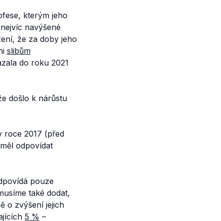
ofese, kterým jeho
 nejvíc navýšené
ení, že za doby jeho
ni
slibům
avázala do roku 2021
že došlo k nárůstu
 v roce 2017 (před
 měl odpovídat
 odpovídá pouze
 musíme také dodat,
ě o zvýšení jejich
ajících
5 %
–