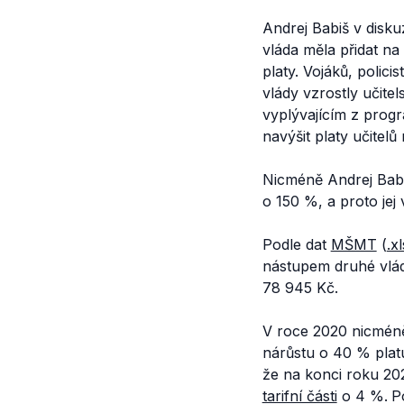
Andrej Babiš v dis
vláda měla přidat na 
platy. Vojáků, polici
vlády vzrostly učite
vyplývajícím z prog
navýšit platy učitelů
Nicméně Andrej Babiš
o 150 %, a proto jej
Podle dat
MŠMT
(
.x
nástupem druhé vlády
78 945 Kč.
V roce 2020 nicméně
nárůstu o 40 % platu
že na konci roku 20
tarifní části
o 4 %.
P