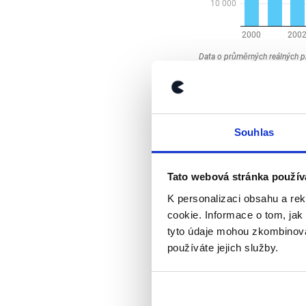
Jak lze vidět v graf
Babiše. Nominální ho
Souhlas
cen, se výrazně zvyš
ročenek Ministerstv
a Výroční zprávy o 
Tato webová stránka použív
2005/2006 (
.docx
, s
K personalizaci obsahu a re
cookie. Informace o tom, jak
K výraznějšímu reál
tyto údaje mohou zkombinovat
meziročně o 11,5 % z
používáte jejich služby.
platů a kroky tehdej
průměrnou roční míru
Babiše, zjistíme, že
(mezi lety 2002 a 20