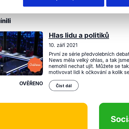
nili
Hlas lidu a politiků
10. září 2021
První ze série předvolebních deb
News měla velký ohlas, a tak jsme 
nemohli nechat ujít. Můžete se tak
motivovat lidi k očkování a kolik se j
OVĚŘENO
Číst dál
Soci