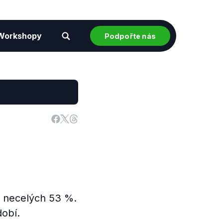
Workshopy
Podpořte nás
o necelých 53 %.
dobí.