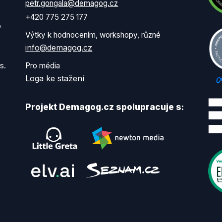
petr.gongala@demagog.cz
+420 775 275 177
o
Výtky k hodnocením, workshopy, různé
info@demagog.cz
s.
Pro média
Loga ke stažení
Projekt Demagog.cz spolupracuje s: