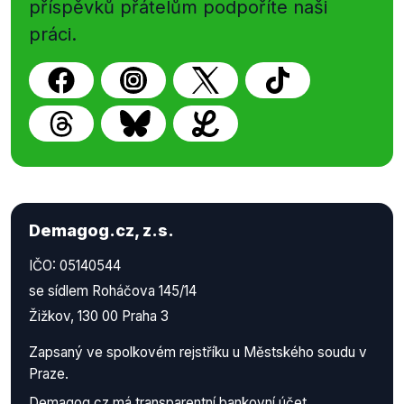
příspěvků přátelům podpoříte naši
práci.
Demagog.cz, z.s.
IČO: 05140544
se sídlem Roháčova 145/14
Žižkov, 130 00 Praha 3
Zapsaný ve spolkovém rejstříku u Městského soudu v
Praze.
Demagog.cz má
transparentní bankovní účet