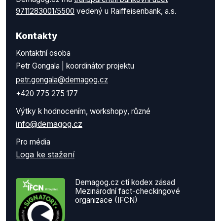
9711283001/5500
vedený u Raiffeisenbank, a.s.
Kontakty
Kontaktní osoba
Petr Gongala | koordinátor projektu
petr.gongala@demagog.cz
+420 775 275 177
Výtky k hodnocením, workshopy, různé
info@demagog.cz
Pro média
Loga ke stažení
Demagog.cz ctí kodex zásad
Mezinárodní fact-checkingové
organizace (IFCN)