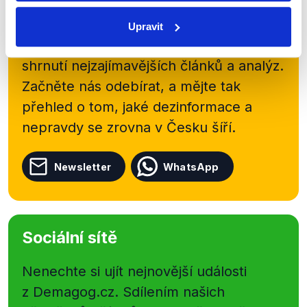
Přihlaste se k odběru našeho
newsletteru nebo
whatsappového
Upravit
kanálu, kde pravidelně přinášíme
shrnutí nejzajímavějších článků a analýz.
Začněte nás odebírat, a mějte tak
přehled o tom, jaké dezinformace a
nepravdy se zrovna v Česku šíří.
Newsletter
WhatsApp
Sociální sítě
Nenechte si ujít nejnovější události
z Demagog.cz. Sdílením našich