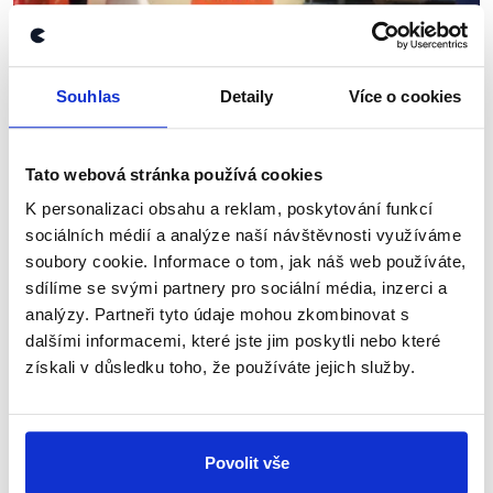
OVĚŘENO
Souhlas
Detaily
Více o cookies
Politické spektrum v debatě
Českého rozhlasu
Tato webová stránka používá cookies
29. září 2021
K personalizaci obsahu a reklam, poskytování funkcí
Ve blížících se volbách do Poslanecké sněmovny
sociálních médií a analýze naší návštěvnosti využíváme
nebudou kandidovat jen zavedené sněmovní strany
soubory cookie. Informace o tom, jak náš web používáte,
a Přísaha Roberta Šlachty, jak se může z některých
sdílíme se svými partnery pro sociální média, inzerci a
televizních debat zdát. Proto jsme se v naší...
analýzy. Partneři tyto údaje mohou zkombinovat s
dalšími informacemi, které jste jim poskytli nebo které
Číst dál
získali v důsledku toho, že používáte jejich služby.
Zůstaňme v kontaktu
Povolit vše