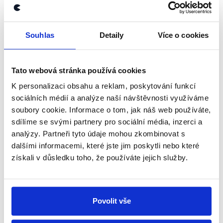
OVĚŘENO
Předvolební debata z Ústeckého
Souhlas
Detaily
Více o cookies
kraje
4. října 2021
Tato webová stránka používá cookies
O Ústecký kraj je před letošními volbami mimořádný
K personalizaci obsahu a reklam, poskytování funkcí
zájem. Hned dva kandidáti na premiéra se rozhodli
sociálních médií a analýze naší návštěvnosti využíváme
jít do voleb v tomto kraji, a tak jsme si ani my
soubory cookie. Informace o tom, jak náš web používáte,
nemohli tuto předvolební debatu nechat...
sdílíme se svými partnery pro sociální média, inzerci a
analýzy. Partneři tyto údaje mohou zkombinovat s
Číst dál
dalšími informacemi, které jste jim poskytli nebo které
získali v důsledku toho, že používáte jejich služby.
Zůstaňme v kontaktu
Povolit vše
Přihlaste se k odběru našeho