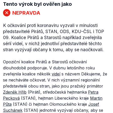
Tento výrok byl ověřen jako
NEPRAVDA
K očkování proti koronaviru vyzvali v minulosti
představitelé Pirátů, STAN, ODS, KDU-ČSL i TOP
09. Koalice Pirátů a Starostů například zveřejnila
sérií videí, v nichž jednotliví představitelé těchto
stran vyzývají občany k tomu, aby se naočkovali.
Opoziční koalice Pirátů a Starostů očkování
dlouhodobě podporuje. V dubnu letošního roku
zveřejnila koalice několik
videí
s názvem Děkujeme, že
se necháváte očkovat. V nich významní regionální
představitelé obou stran, jako jsou pražský primátor
Zdeněk Hřib
(Piráti), středočeská hejtmanka
Petra
Pecková
(STAN), hejtman Libereckého kraje
Martin
Půta
(STAN) či hejtman Olomouckého kraje
Josef
Suchánek
(STAN) jednotně vyzývají občany, aby se