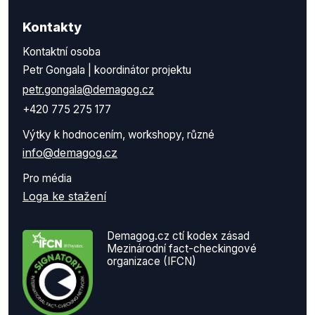
Kontakty
Kontaktní osoba
Petr Gongala | koordinátor projektu
petr.gongala@demagog.cz
+420 775 275 177
Výtky k hodnocením, workshopy, různé
info@demagog.cz
Pro média
Loga ke stažení
Demagog.cz ctí kodex zásad
Mezinárodní fact-checkingové
organizace (IFCN)