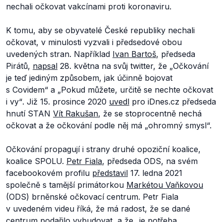
nechali očkovat vakcínami proti koronaviru.
K tomu, aby se obyvatelé České republiky nechali
očkovat, v minulosti vyzvali i předsedové obou
uvedených stran. Například
Ivan Bartoš
, předseda
Pirátů,
napsal
28. května na svůj twitter, že „
Očkování
je teď jediným způsobem, jak účinně bojovat
s Covidem
“ a „
Pokud můžete, určitě se nechte očkovat
i vy
“
.
Již 15. prosince 2020
uvedl
pro iDnes.cz předseda
hnutí STAN
Vít Rakušan
, že se stoprocentně nechá
očkovat a že očkování podle něj má „
ohromný smysl
“.
Očkování propagují i strany druhé opoziční koalice,
koalice SPOLU.
Petr Fiala
, předseda ODS, na svém
facebookovém profilu
představil
17. ledna 2021
společně s tamější primátorkou
Markétou Vaňkovou
(ODS) brněnské očkovací centrum. Petr Fiala
v uvedeném videu říká, že má radost, že se dané
centrum podařilo vybudovat, a že „j
e potřeba