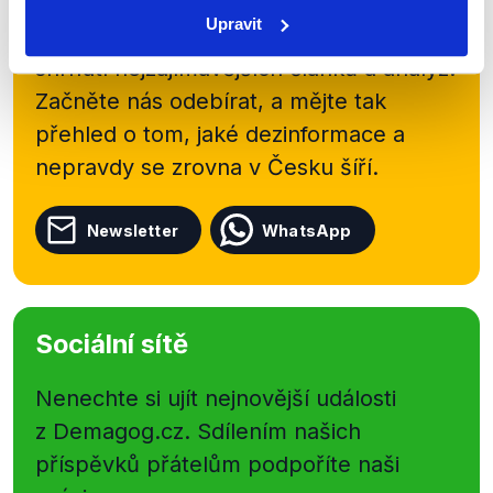
newsletteru nebo
whatsappového
Upravit
kanálu, kde pravidelně přinášíme
shrnutí nejzajímavějších článků a analýz.
Začněte nás odebírat, a mějte tak
přehled o tom, jaké dezinformace a
nepravdy se zrovna v Česku šíří.
Newsletter
WhatsApp
Sociální sítě
Nenechte si ujít nejnovější události
z Demagog.cz. Sdílením našich
příspěvků přátelům podpoříte naši