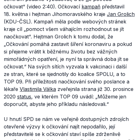
očkovat
“
(video 2:40). Očkovací
kampaň
představil
18. května i hejtman Jihomoravského kraje
Jan Grolich
(KDU-ČSL). Kampaň měla podle webových stránek
kraje cíl „
pomoct všem váhajícím rozhodnout se jít
naočkovat
“. Hejtman Grolich k tomu dodal, že
„
Očkování pomáhá zastavit šíření koronaviru a pokud
si přejeme vrátit k běžnému životu bez vážných
mimořádných opatření, je nyní ta správná doba jít se
očkovat.
“ Na svých sítích vyzvala k vakcinaci i další
ze stran, které se sjednotily do koalice SPOLU, a to
TOP 09. Při příležitosti naočkování svého poslance a
lékaře
Vlastimila Válka
zveřejnila strana již 30. prosince
2020
status
, ve kterém TOP 09 uvádí: „Můžeme jen
doporučit, abyste jeho příkladu následovali.“
U hnutí SPD se nám ve veřejně dostupných zdrojích
otevřené výzvy k očkování najít nepodařilo, její
představitelé se k očkování staví spíše zdrženlivě