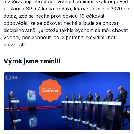
a
zdůrazňují
jeho dobrovolnost. Zmiňme však odpověď
poslance SPD Zdeňka Podala, který v prosinci 2020 na
dotaz, zda se nechá proti covidu-19 očkovat,
odpověděl
, že se očkovat nechá a bude se chovat
disciplinovaně,
„protože takhle bychom se měli chovat
všichni, poslechnout, co je potřeba. Nevidím jinou
možnost“
.
Výrok jsme zmínili