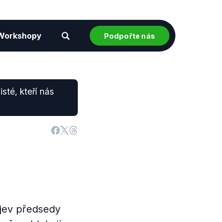
Workshopy
Podpořte nás
sté, kteří nás
ojev předsedy