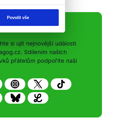
Povolit vše
ální sítě
e si ujít nejnovější události
gog.cz. Sdílením našich
vků přátelům podpoříte naši