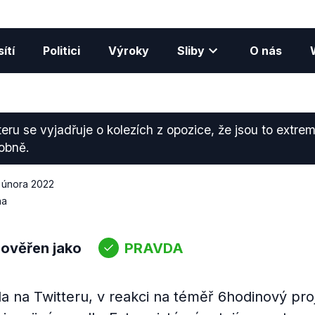
ítí
Politici
Výroky
Sliby
O nás
teru se vyjadřuje o kolezích z opozice, že jsou to extremi
dobně.
. února 2022
na
 ověřen jako
PRAVDA
la na Twitteru, v reakci na téměř 6hodinový pr