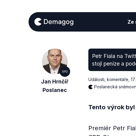
Ze s
Petr Fiala na Twit
stojí peníze a po
SPD
Události, komentáře
,
17
Jan Hrnčíř
Poslanecká sněmov
Poslanec
Tento výrok byl
Premiér Petr Fia