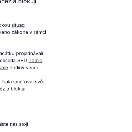
něz a blokují
ickou
situaci
ckého zákona v rámci
čátku projednávali
 předseda SPD
Tomio
smé
hodiny večer.
Fiala směřoval svůj
ěz a blokují
sté nás stojí