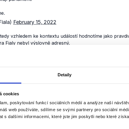
me.
Fiala)
February 15, 2022
tedy vzhledem ke kontextu událostí hodnotíme jako pravdi
tra Fialy nebyl výslovně adresný.
nili
Obstrukce ve Sněmovn
Detaily
22. února 2022
Poslanecká sněmovna zažila další 
á cookies
tentokrát především ze strany hnu
klam, poskytování funkcí sociálních médií a analýze naší návšt
blokovalo schválení novely pande
 náš web používáte, sdílíme se svými partnery pro sociální média
naší analýze jsme se tak zaměřili n
 s dalšími informacemi, které jste jim poskytli nebo které získa
OVĚŘENO
Číst dál