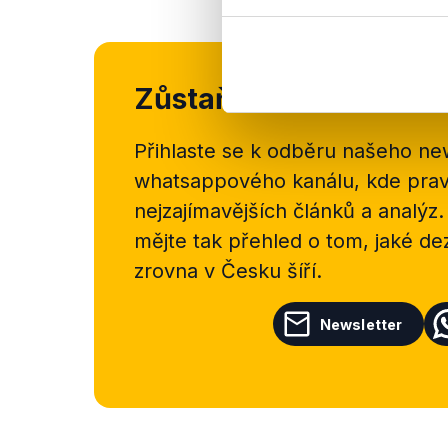
Zůstaňme v kontaktu
Přihlaste se k odběru našeho
new
whatsappového kanálu, kde pravi
nejzajímavějších článků a analýz.
mějte tak přehled o tom, jaké d
zrovna v Česku šíří.
Newsletter