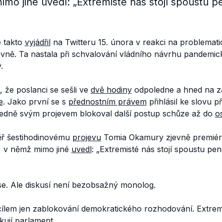
o jiné uvedl: „Extremisté nás stojí spoustu pe
e takto
vyjádřil
na Twitteru 15. února v reakci na problemat
ně. Ta nastala při schvalování vládního návrhu pandemi
.
 že poslanci se sešli ve
dvě hodiny
odpoledne a hned na za
e
. Jako první se s
přednostním právem
přihlásil ke slovu
sledně svým projevem blokoval další postup schůze až do
o
ěř šestihodinovému
projevu
Tomia Okamury zjevně premiér 
k, v němž mimo jiné
uvedl
:
„Extremisté nás stojí spoustu pen
se. Ale diskusí není bezobsažný monolog.
 cílem jen zablokování demokratického rozhodování. Extremi
kují parlament.