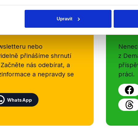
Upravit
Soci
sletteru nebo
Nenecht
delně přinášíme shrnutí
z Dema
 Začněte nás odebírat, a
příspě
ezinformace a nepravdy se
práci.
WhatsApp