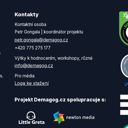
Kontakty
Kontaktní osoba
Petr Gongala | koordinátor projektu
petr.gongala@demagog.cz
+420 775 275 177
o
Výtky k hodnocením, workshopy, různé
info@demagog.cz
s.
Pro média
Loga ke stažení
Projekt Demagog.cz spolupracuje s: