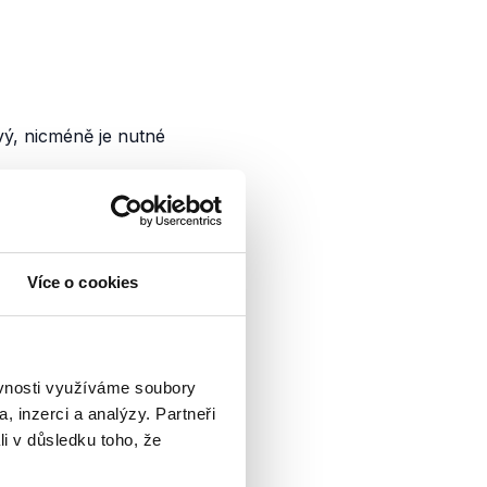
vý, nicméně je nutné
ě
Více o cookies
vlnu obstrukcí,
tí SPD, které
ěvnosti využíváme soubory
mického zákona. V
, inzerci a analýzy. Partneři
a průběh...
li v důsledku toho, že