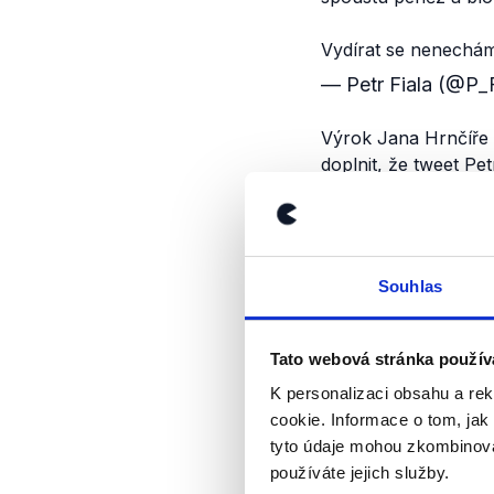
Vydírat se nenechá
— Petr Fiala (@P_
Výrok Jana Hrnčíře 
doplnit, že tweet Pe
Výrok jsme zmí
Souhlas
Tato webová stránka použív
K personalizaci obsahu a re
cookie. Informace o tom, jak
tyto údaje mohou zkombinovat
používáte jejich služby.