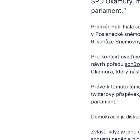
SPD Okamury, mim
parlament.“
Premiér Petr Fiala s
v Poslanecké sněmov
9. schůze
Sněmovny
Pro kontext uveďme,
návrh pořadu
schůz
Okamura
, který ná
Právě k tomuto tém
twitterový příspěve
parlament.“
Demokracie je disku
Zvlášť, když je jeho
spoustu peněz a blo