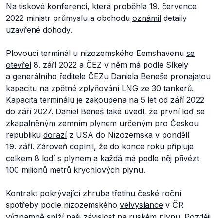
Na tiskové konferenci, která proběhla 19. července
2022 ministr průmyslu a obchodu
oznámil
detaily
uzavřené dohody.
Plovoucí terminál u nizozemského Eemshavenu
se
otevřel
8. září 2022 a ČEZ v něm má podle Síkely
a generálního ředitele ČEZu Daniela Beneše pronajatou
kapacitu na zpětné zplyňování LNG ze 30 tankerů.
Kapacita terminálu je zakoupena na 5 let od září 2022
do září 2027. Daniel Beneš také uvedl, že první loď se
zkapalněným zemním plynem určeným pro Českou
republiku
dorazí
z USA do Nizozemska v pondělí
19. září. Zároveň doplnil, že do konce roku připluje
celkem 8 lodí s plynem a každá má podle něj přivézt
100 milionů metrů krychlových plynu.
Kontrakt pokrývající zhruba třetinu české roční
spotřeby podle nizozemského
velvyslance
v ČR
významně sníží naši závislost na ruském plynu. Později