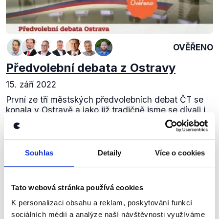
OVĚŘENO
Předvolební debata z Ostravy
15. září 2022
První ze tří městských předvolebních debat ČT se
konala v Ostravě a jako již tradičně jsme se dívali i
my. Nyní vám přinášíme analýzu výroků z prvního
segmentu debaty, který se týkal...
Souhlas
Detaily
Více o cookies
Číst dál
Tato webová stránka používá cookies
Zůstaňme v kontaktu
K personalizaci obsahu a reklam, poskytování funkcí
sociálních médií a analýze naší návštěvnosti využíváme