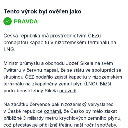
Tento výrok byl ověřen jako
PRAVDA
Česká republika má prostřednictvím ČEZu
pronajatou kapacitu v nizozemském terminálu na
LNG.
Ministr průmyslu a obchodu Jozef Síkela na svém
Twitteru v červnu
napsal
, že se státu ve spolupráci se
skupinou ČEZ podařilo zajistit kapacitu v nizozemském
terminálu na zkapalněný zemní plyn (LNG). Bližší
podrobnosti tehdy Síkela
neuvedl
.
Na začátku července pak nizozemský velvyslanec
v České republice
oznámil
, že Česko by mělo získat
přibližně 3 miliardy metrů krychlových zemního plynu,
což
představuje
přibližně třetinu naší roční spotřeby.