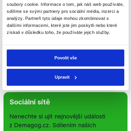
Přihlaste se k odběru našeho
soubory cookie. Informace o tom, jak náš web používáte,
newsletteru nebo
whatsappového
sdílíme se svými partnery pro sociální média, inzerci a
analýzy. Partneři tyto údaje mohou zkombinovat s
kanálu, kde pravidelně přinášíme
dalšími informacemi, které jste jim poskytli nebo které
shrnutí nejzajímavějších článků a analýz.
získali v důsledku toho, že používáte jejich služby.
Začněte nás odebírat, a mějte tak
přehled o tom, jaké dezinformace a
nepravdy se zrovna v Česku šíří.
Povolit vše
Newsletter
WhatsApp
Upravit
Sociální sítě
Nenechte si ujít nejnovější události
z Demagog.cz. Sdílením našich