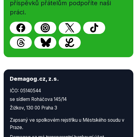
příspěvků přátelům podpoříte naši
práci.
Demagog.cz, z.s.
IČO: 05140544
se sídlem Roháčova 145/14
Žižkov, 130 00 Praha 3
Zapsaný ve spolkovém rejstříku u Městského soudu v
Praze.