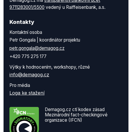
Demagog.cz má
transparentní bankovní účet
9711283001/5500
vedený u Raiffeisenbank, a.s.
Kontakty
Kontaktní osoba
Petr Gongala | koordinátor projektu
petr.gongala@demagog.cz
+420 775 275 177
Výtky k hodnocením, workshopy, různé
info@demagog.cz
Pro média
Loga ke stažení
Demagog.cz ctí kodex zásad
Mezinárodní fact-checkingové
organizace (IFCN)