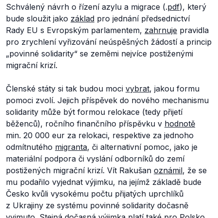
Schválený návrh o řízení azylu a migrace (.
pdf
), který
bude sloužit jako
základ
pro jednání předsednictví
Rady EU s Evropským parlamentem,
zahrnuje
pravidla
pro zrychlení vyřizování neúspěšných žádostí a princip
„povinné solidarity“ se zeměmi nejvíce postiženými
migrační krizí.
Členské státy si tak budou moci
vybrat
, jakou formu
pomoci zvolí. Jejich příspěvek do nového mechanismu
solidarity může být formou relokace (tedy přijetí
běženců), ročního finančního příspěvku v
hodnotě
min. 20 000 eur za relokaci, respektive za jednoho
odmítnutého
migranta
, či alternativní pomoc, jako je
materiální podpora či vyslání odborníků do zemí
postižených migrační krizí. Vít Rakušan
oznámil
, že se
mu podařilo vyjednat výjimku, na jejímž základě bude
Česko kvůli vysokému počtu přijatých uprchlíků
z Ukrajiny ze systému povinné solidarity dočasně
vyjmuto. Stejná dočasná výjimka
platí
také pro Polsko