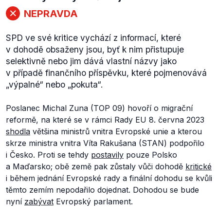
NEPRAVDA
SPD ve své kritice vychází z informací, které
v dohodě obsaženy jsou, byť k nim přistupuje
selektivně nebo jim dává vlastní názvy jako
v případě finančního příspěvku, které pojmenovává
„výpalné“ nebo „pokuta“.
Poslanec Michal Zuna (TOP 09) hovoří o migrační
reformě, na které se v rámci Rady EU 8. června 2023
shodla
většina ministrů vnitra Evropské unie a kterou
skrze ministra vnitra Víta Rakušana (STAN) podpořilo
i Česko. Proti se tehdy
postavily
pouze Polsko
a Maďarsko; obě země pak zůstaly vůči dohodě
kritické
i během jednání Evropské rady a finální dohodu se kvůli
těmto zemím nepodařilo dojednat. Dohodou se bude
nyní
zabývat
Evropský parlament.