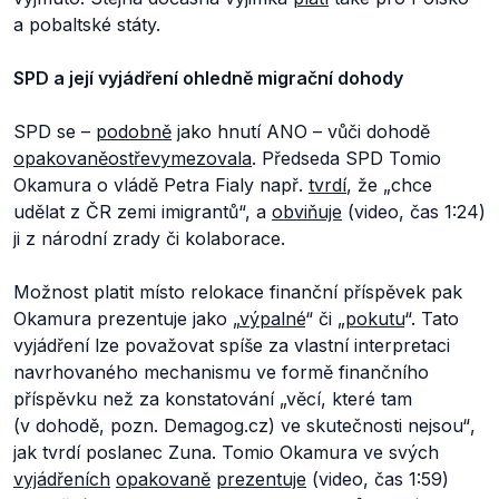
a pobaltské státy.
SPD a její vyjádření ohledně migrační dohody
SPD se –
podobně
jako hnutí ANO – vůči dohodě
opakovaně
ostře
vymezovala
. Předseda SPD Tomio
Okamura o vládě Petra Fialy např.
tvrdí
, že „
chce
udělat z ČR zemi imigrantů“,
a
obviňuje
(video, čas 1:24)
ji z národní zrady či kolaborace.
Možnost platit místo relokace finanční příspěvek pak
Okamura prezentuje jako „
výpalné
“ či „
pokutu
“. Tato
vyjádření lze považovat spíše za vlastní interpretaci
navrhovaného mechanismu ve formě finančního
příspěvku než za konstatování
„věcí, které tam
(v dohodě, pozn. Demagog.cz) ve skutečnosti nejsou“
,
jak tvrdí poslanec Zuna
.
Tomio Okamura ve svých
vyjádřeních
opakovaně
prezentuje
(video, čas 1:59)