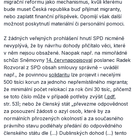
migrační reformu jako mechanismus, kvůli kterému
bude muset Česká republika buď přijímat migranty,
nebo zaplatit finanční příspěvek. Opomíjí však další
možnost poskytnutí materiální či personální pomoci.
Z žádných veřejných prohlášení hnutí SPD nicméně
nevyplývá, že by návrhu dohody přičítalo věci, které
v něm nejsou obsažené. Naopak např. na mimořádné
schůzi Sněmovny
14. června
popisoval
poslanec Radek
Rozvoral z SPD obsah smlouvy správně – uváděl
např., že povinnou
solidaritu
lze projevit i necelými
500 tisíci korun za jednoho nepřemístěného migranta;
že minimální počet relokací za rok činí 30 tisíc, přičemž
se toto číslo může v případě potřeby zvýšit (
.pdf
,
str. 53); nebo že členský stát
„převezme odpovědnost
za posouzení žádosti o azyl osob, které by za
normálních přirozených okolností a za současného
právního stavu podléhaly předání do odpovědného
členského státu dle (…) Dublinských dohod (…) tento