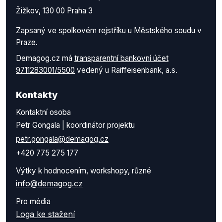
Žižkov, 130 00 Praha 3
Zapsaný ve spolkovém rejstříku u Městského soudu v
Praze.
Demagog.cz má
transparentní bankovní účet
9711283001/5500
vedený u Raiffeisenbank, a.s.
Kontakty
Kontaktní osoba
Petr Gongala | koordinátor projektu
petr.gongala@demagog.cz
+420 775 275 177
Výtky k hodnocením, workshopy, různé
info@demagog.cz
Pro média
Loga ke stažení