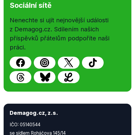
Sociální sítě
Nenechte si ujít nejnovější události
z Demagog.cz. Sdílením našich
příspěvků přátelům podpoříte naši
práci.
Demagog.cz, z.s.
IČO: 05140544
se sídlem Roháčova 145/14