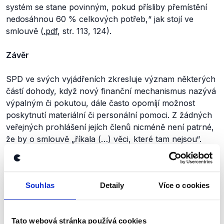
systém se stane povinným, pokud přísliby přemístění
nedosáhnou 60 % celkových potřeb
,
“
jak stojí ve
smlouvě (
.pdf
, str. 113, 124).
Závěr
SPD ve svých vyjádřeních zkresluje význam některých
částí dohody, když nový finanční mechanismus nazývá
výpalným či pokutou, dále často opomíjí možnost
poskytnutí materiální či personální pomoci. Z žádných
veřejných prohlášení jejích členů nicméně není patrné,
že by o smlouvě
„říkala (…) věci, které tam nejsou“.
Výrok proto hodnotíme jako nepravdivý.
Výrok jsme zmínili
Souhlas
Detaily
Více o cookies
Tato webová stránka používá cookies