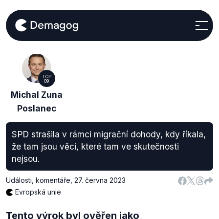
TOP
09
Michal Zuna
Poslanec
SPD strašila v rámci migrační dohody, kdy říkala,
že tam jsou věci, které tam ve skutečnosti
nejsou.
Události, komentáře
,
27. června 2023
Evropská unie
Tento výrok byl ověřen jako