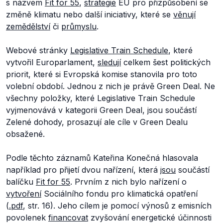
s názvem
Fit for 55
,
strategie
EU pro přizpůsobení se
změně klimatu nebo další iniciativy, které se
věnují
zemědělství
či
průmyslu
.
Webové stránky
Legislative Train Schedule
, které
vytvořil Europarlament,
sledují
celkem šest politických
priorit, které si Evropská komise stanovila pro toto
volební období. Jednou z nich je právě Green Deal. Ne
všechny položky, které Legislative Train Schedule
vyjmenovává v kategorii Green Deal, jsou součástí
Zelené dohody, prosazují ale cíle v Green Dealu
obsažené.
Podle těchto záznamů Kateřina Konečná hlasovala
například pro přijetí dvou nařízení, která
jsou
součástí
balíčku
Fit for 55
. Prvním z nich bylo nařízení o
vytvoření
Sociálního fondu pro klimatická opatření
(
.pdf
, str. 16). Jeho cílem je pomocí výnosů z emisních
povolenek
financovat
zvyšování energetické účinnosti