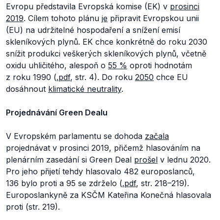
Evropu představila Evropská komise (EK) v
prosinci
2019
. Cílem tohoto plánu
je
připravit Evropskou unii
(EU) na udržitelné hospodaření a snížení emisí
skleníkových plynů. EK chce konkrétně do roku 2030
snížit produkci veškerých skleníkových plynů, včetně
oxidu uhličitého, alespoň o
55 %
oproti hodnotám
z roku 1990 (
.pdf
, str. 4). Do roku
2050
chce EU
dosáhnout
klimatické neutrality
.
Projednávání Green Dealu
V Evropském parlamentu se dohoda
začala
projednávat v prosinci 2019, přičemž hlasováním na
plenárním zasedání si Green Deal
prošel
v lednu 2020.
Pro jeho přijetí tehdy hlasovalo 482 europoslanců,
136 bylo proti a 95 se zdrželo (
.pdf
, str. 218–219).
Europoslankyně za KSČM Kateřina Konečná hlasovala
proti (str. 219).