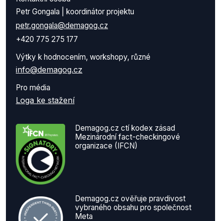
Petr Gongala | koordinátor projektu
petr.gongala@demagog.cz
+420 775 275 177
Výtky k hodnocením, workshopy, různé
info@demagog.cz
Pro média
Loga ke stažení
Demagog.cz ctí kodex zásad
Mezinárodní fact-checkingové
organizace (IFCN)
Demagog.cz ověřuje pravdivost
vybraného obsahu pro společnost
Meta