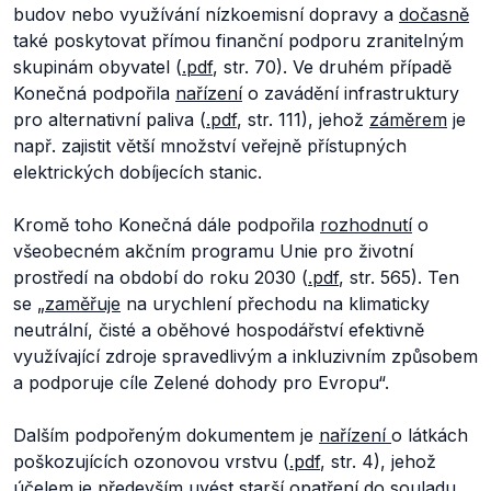
budov nebo využívání nízkoemisní dopravy a
dočasně
také poskytovat přímou finanční podporu zranitelným
skupinám obyvatel (
.pdf
, str. 70). Ve druhém případě
Konečná podpořila
nařízení
o zavádění infrastruktury
pro alternativní paliva (
.pdf
, str. 111), jehož
záměrem
je
např. zajistit větší množství veřejně přístupných
elektrických dobíjecích stanic.
Kromě toho Konečná dále podpořila
rozhodnutí
o
všeobecném akčním programu Unie pro životní
prostředí na období do roku 2030 (
.pdf
, str. 565). Ten
se
„
zaměřuje
na urychlení přechodu na klimaticky
neutrální, čisté a oběhové hospodářství efektivně
využívající zdroje spravedlivým a inkluzivním způsobem
a podporuje cíle Zelené dohody pro Evropu“.
Dalším podpořeným dokumentem je
nařízení
o látkách
poškozujících ozonovou vrstvu (
.pdf
, str. 4), jehož
účelem je především uvést starší opatření do souladu