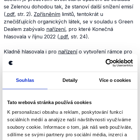
se Zelenou dohodou tak, že stanoví další snížení emisí
(
.pdf
, str. 2).
Zpřísněním
limitů, tentokrát u
znečišťujících organických látek, se v souladu s Green
Dealem zabývalo
nařízení
, pro které Konečná
hlasovala v říjnu 2022 (
.pdf
, str. 24).
Kladně hlasovala i pro
nařízení
o vytvoření rámce pro
certifikaci pohlcování uhlíku (
.pdf
, str. 133). Jeho
cílem
je usnadnit provozovatelům zavádění pohlcování
uhlíku a tím dosáhnout
„cíle klimatické neutrality do
Souhlas
Detaily
Více o cookies
roku 2050 stanoveného v evropském právním rámci
pro klima a dalších environmentálních cílů Zelené
dohody pro Evropu“
.
Tato webová stránka používá cookies
Závěr
K personalizaci obsahu a reklam, poskytování funkcí
sociálních médií a analýze naší návštěvnosti využíváme
Europoslankyně za KSČM Kateřina Konečná má tedy
soubory cookie. Informace o tom, jak náš web používáte,
pravdu v tom, že nehlasovala pro přijetí samotného
sdílíme se svými partnery pro sociální média, inzerci a