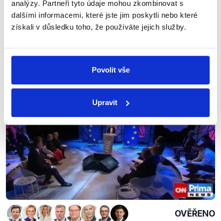
Green Dealu. Následně však podpořila řadu dílčích
analýzy. Partneři tyto údaje mohou zkombinovat s
návrhů, které jsou jeho součástí, počínaje právním
dalšími informacemi, které jste jim poskytli nebo které
rámcem pro klima, který mění některé cíle Grean Dealu
získali v důsledku toho, že používáte jejich služby.
na právní povinnost pro členské země. Její výrok tak
hodnotíme jako zavádějící.
Povolit vše
Výrok jsme zmínili
Upravit
OVĚŘENO