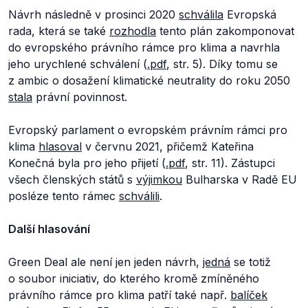
Návrh následně v prosinci 2020
schválila
Evropská
rada, která se také
rozhodla
tento plán zakomponovat
do evropského právního rámce pro klima a navrhla
jeho urychlené schválení (
.pdf
, str. 5). Díky tomu se
z ambic o dosažení klimatické neutrality do roku 2050
stala
právní povinnost.
Evropský parlament o evropském právním rámci pro
klima
hlasoval
v červnu 2021, přičemž Kateřina
Konečná byla pro jeho přijetí (
.pdf
, str. 11). Zástupci
všech členských států s
výjimkou
Bulharska v Radě EU
posléze tento rámec
schválili
.
Další hlasování
Green Deal ale není jen jeden návrh,
jedná
se totiž
o soubor iniciativ, do kterého kromě zmíněného
právního rámce pro klima patří také např.
balíček