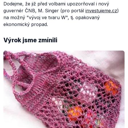
Dodejme, že již před volbami upozorňoval i nový
guvernér ČNB, M. Singer (pro portál
investujeme.cz
)
na možný "vývoj ve tvaru W", tj. opakovaný
ekonomický propad.
Výrok jsme zmínili