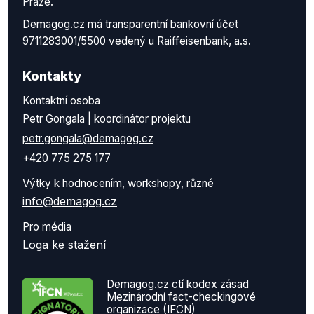
Praze.
Demagog.cz má
transparentní bankovní účet
9711283001/5500
vedený u Raiffeisenbank, a.s.
Kontakty
Kontaktní osoba
Petr Gongala | koordinátor projektu
petr.gongala@demagog.cz
+420 775 275 177
Výtky k hodnocením, workshopy, různé
info@demagog.cz
Pro média
Loga ke stažení
Demagog.cz ctí kodex zásad
Mezinárodní fact-checkingové
organizace (IFCN)