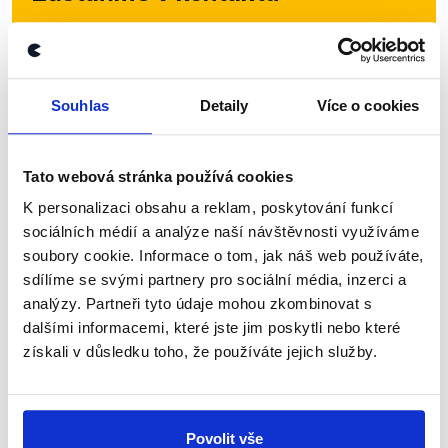
Přihlaste se k odběru našeho
newsletteru nebo
whatsappového
kanálu, kde pravidelně přinášíme
Souhlas
Detaily
Více o cookies
shrnutí nejzajímavějších článků a analýz.
Začněte nás odebírat, a mějte tak
Tato webová stránka používá cookies
přehled o tom, jaké dezinformace a
K personalizaci obsahu a reklam, poskytování funkcí
nepravdy se zrovna v Česku šíří.
sociálních médií a analýze naší návštěvnosti využíváme
soubory cookie. Informace o tom, jak náš web používáte,
Newsletter
WhatsApp
sdílíme se svými partnery pro sociální média, inzerci a
analýzy. Partneři tyto údaje mohou zkombinovat s
dalšími informacemi, které jste jim poskytli nebo které
získali v důsledku toho, že používáte jejich služby.
Sociální sítě
Nenechte si ujít nejnovější události
Povolit vše