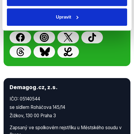
z Demagog.cz. Sdílením našich
příspěvků přátelům podpoříte naši
Upravit
práci.
Demagog.cz, z.s.
IČO: 05140544
se sídlem Roháčova 145/14
Žižkov, 130 00 Praha 3
Zapsaný ve spolkovém rejstříku u Městského soudu v