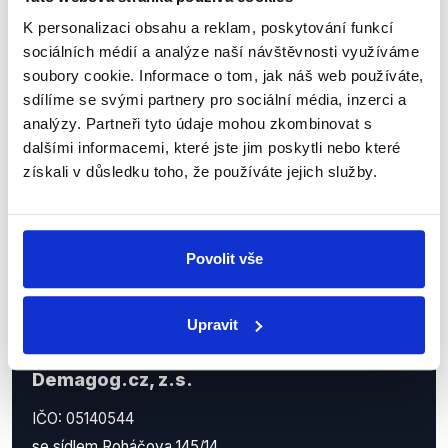
Sociální sítě
K personalizaci obsahu a reklam, poskytování funkcí
sociálních médií a analýze naší návštěvnosti využíváme
Nenechte si ujít nejnovější události
soubory cookie. Informace o tom, jak náš web používáte,
z Demagog.cz. Sdílením našich
sdílíme se svými partnery pro sociální média, inzerci a
analýzy. Partneři tyto údaje mohou zkombinovat s
příspěvků přátelům podpoříte naši
dalšími informacemi, které jste jim poskytli nebo které
práci.
získali v důsledku toho, že používáte jejich služby.
Povolit vše
Upravit
Demagog.cz, z.s.
IČO: 05140544
se sídlem Roháčova 145/14