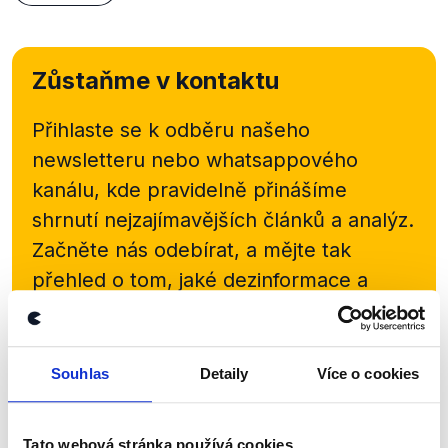
Zůstaňme v kontaktu
Přihlaste se k odběru našeho
newsletteru nebo
whatsappového
kanálu, kde pravidelně přinášíme
shrnutí nejzajímavějších článků a analýz.
Začněte nás odebírat, a mějte tak
přehled o tom, jaké dezinformace a
nepravdy se zrovna v Česku šíří.
Newsletter
WhatsApp
Souhlas
Detaily
Více o cookies
Tato webová stránka používá cookies