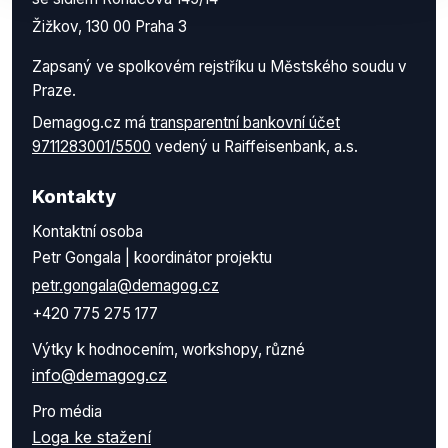
Žižkov, 130 00 Praha 3
Zapsaný ve spolkovém rejstříku u Městského soudu v
Praze.
Demagog.cz má
transparentní bankovní účet
9711283001/5500
vedený u Raiffeisenbank, a.s.
Kontakty
Kontaktní osoba
Petr Gongala | koordinátor projektu
petr.gongala@demagog.cz
+420 775 275 177
Výtky k hodnocením, workshopy, různé
info@demagog.cz
Pro média
Loga ke stažení