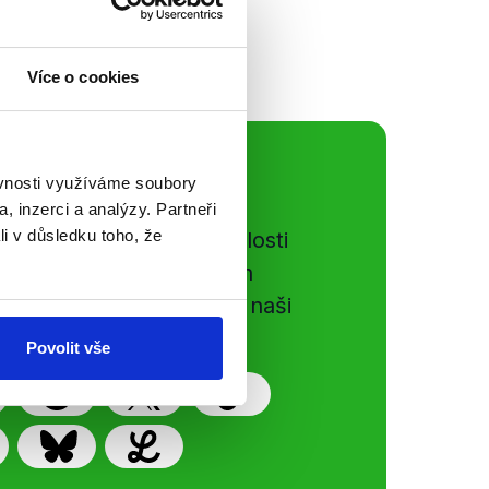
Více o cookies
ální sítě
ěvnosti využíváme soubory
, inzerci a analýzy. Partneři
li v důsledku toho, že
e si ujít nejnovější události
gog.cz. Sdílením našich
vků přátelům podpoříte naši
Povolit vše