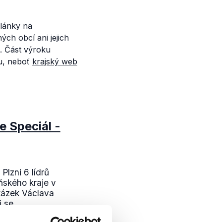
Články na
ých obcí ani jejich
ě. Část výroku
ou, neboť
krajský web
 Speciál -
 Plzni 6 lídrů
eňského kraje v
tázek Václava
 se...