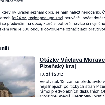
ní informace.
j, který by uváděl seznam obcí, se nám nalézt nepodařilo. 
erech (
ct24.cz
,
regionpodlupou.cz
) neuvádějí počet dotčen
 se především na obce, které si pohorší nejvíce či nejmén
ňském kraji je 500 obcí, si dovolujeme označit jako pravdiv
.
nili
Otázky Václava Moravce
Plzeňský kraj
13. září 2012
Ve čtvrtek 13. září se představilo v
nejsilnějších politických stran Plz
rámci předvolebních diskuzních O
Moravce Speciál. Jednotliví politici