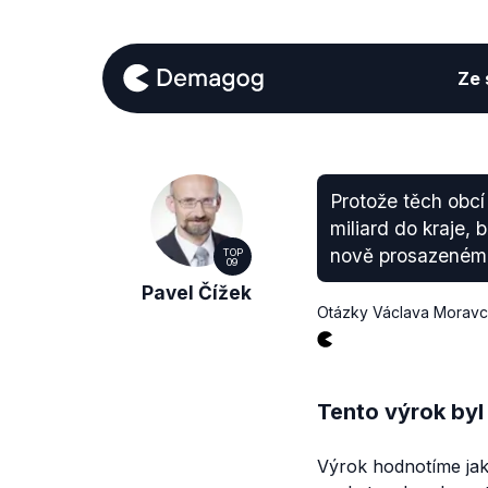
Ze s
Protože těch obcí 
miliard do kraje, 
nově prosazeném 
TOP
09
Pavel Čížek
Otázky Václava Moravce
Tento výrok byl
Výrok hodnotíme jako