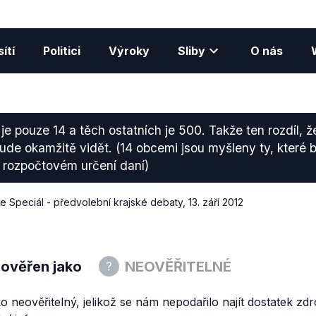
ítí
Politici
Výroky
Sliby
O nás
je pouze 14 a těch ostatních je 500. Takže ten rozdíl, ž
bude okamžitě vidět. (14 obcemi jsou myšleny ty, které b
rozpočtovém určení daní)
 Speciál - předvolební krajské debaty
,
13. září 2012
 ověřen jako
NEOVĚŘITELNÉ
 neověřitelný, jelikož se nám nepodařilo najít dostatek zdr