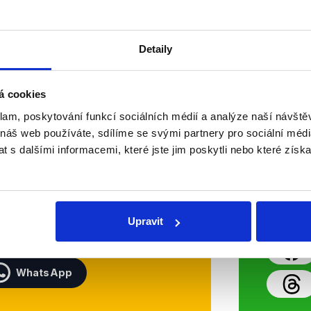
Číst dál
OVĚŘENO
Detaily
á cookies
Soci
klam, poskytování funkcí sociálních médií a analýze naší návšt
 náš web používáte, sdílíme se svými partnery pro sociální média
 s dalšími informacemi, které jste jim poskytli nebo které získa
sletteru nebo
Nenecht
delně přinášíme shrnutí
z Dema
 Začněte nás odebírat, a
příspě
ezinformace a nepravdy se
práci.
Upravit
WhatsApp