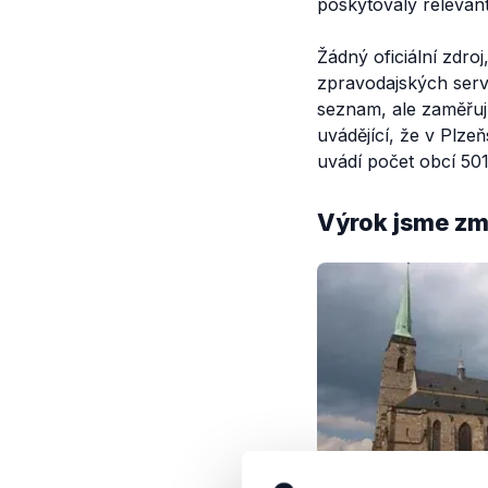
poskytovaly relevant
Žádný oficiální zdro
zpravodajských serv
seznam, ale zaměřují
uvádějící, že v Plze
uvádí počet obcí 501
Výrok jsme zmí