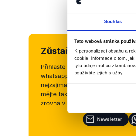
Souhlas
Tato webová stránka použív
Zůstaňme v kontaktu
K personalizaci obsahu a re
cookie. Informace o tom, jak
tyto údaje mohou zkombinovat
Přihlaste se k odběru našeho
new
používáte jejich služby.
whatsappového kanálu, kde pravi
nejzajímavějších článků a analýz.
mějte tak přehled o tom, jaké d
zrovna v Česku šíří.
Newsletter