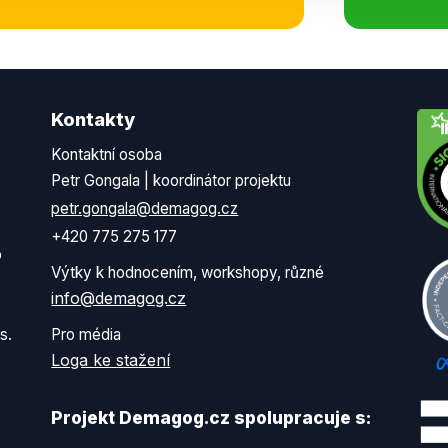
Kontakty
Kontaktní osoba
Petr Gongala | koordinátor projektu
petr.gongala@demagog.cz
+420 775 275 177
o
Výtky k hodnocením, workshopy, různé
info@demagog.cz
s.
Pro média
Loga ke stažení
Projekt Demagog.cz spolupracuje s: