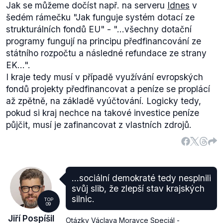
Jak se můžeme dočíst např. na serveru
Idnes
v
šedém rámečku
"Jak funguje systém dotací ze
strukturálních fondů EU" - "...
všechny dotační
programy fungují na principu předfinancování ze
státního rozpočtu a následné refundace ze strany
EK...".
I kraje tedy musí v případě využívání evropských
fondů projekty předfinancovat a peníze se proplácí
až zpětně, na základě vyúčtování. Logicky tedy,
pokud si kraj nechce na takové investice peníze
půjčit, musí je zafinancovat z vlastních zdrojů.
...sociální demokraté tedy nesplnili
svůj slib, že zlepší stav krajských
silnic.
TOP
09
Jiří Pospíšil
Otázky Václava Moravce Speciál -