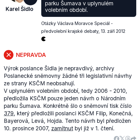
plzeňského kraje nám bohužel znemožnil klasický
parku Šumava v uplynulém
Karel Šidlo
volebním období.
trvalý odkaz přímo na usnesení.
Otázky Václava Moravce Speciál -
předvolební krajské debaty
,
13. září 2012
NEPRAVDA
Výrok poslance Šidla je nepravdivý, archivy
Poslanecké sněmovny žádné tři legislativní návrhy
ze strany KSČM neobsahují.
V uplynulém volebním období, tedy 2006 - 2010,
předložila KSČM pouze jeden návrh o Národním
parku Šumava. Konkrétně šlo o sněmovní tisk číslo
379
, který předložili poslanci KSČM Filip, Konečná,
Bayerová, Levá, Hojda. Tento návrh byl předložen
10. prosince 2007,
zamítnut
byl již v 1. čtení.