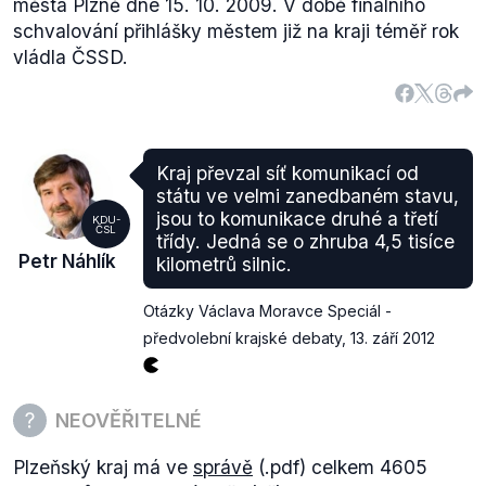
města Plzně dne 15. 10. 2009.
V době finálního
schvalování přihlášky městem již na kraji téměř rok
vládla ČSSD.
Kraj převzal síť komunikací od
státu ve velmi zanedbaném stavu,
jsou to komunikace druhé a třetí
KDU-
ČSL
třídy. Jedná se o zhruba 4,5 tisíce
Petr Náhlík
kilometrů silnic.
Otázky Václava Moravce Speciál -
předvolební krajské debaty
,
13. září 2012
NEOVĚŘITELNÉ
Plzeňský kraj má ve
správě
(.pdf) celkem 4605