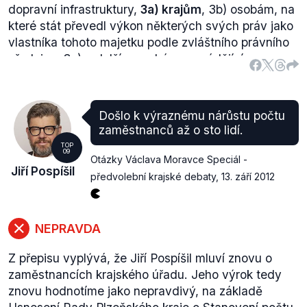
dopravní infrastruktury,
3a) krajům
, 3b) osobám, na
které stát převedl výkon některých svých práv jako
vlastníka tohoto majetku podle zvláštního právního
předpisu, 3c) a dalším osobám provádějícím
výstavbu, modernizaci, opravy a údržbu podle
odstavce 1."
Na str. 7
rozpočtu
SFDI na rok 2012 se
konkrétně píše, že:
"Rozhodně nebude ani možné
Došlo k výraznému nárůstu počtu
poskytovat předfinancování krajům na projekty EU
zaměstnanců až o sto lidí.
na silnicích II. a III. tříd."
TOP
09
Ani v rámci jednotlivých projektů není k nalezení
Otázky Václava Moravce Speciál -
Jiří Pospíšil
projekt, kdy by byl na krajskou silnici alokován
předvolební krajské debaty
,
13. září 2012
nějaký objem finančních prostředků. Z tohoto
důvodu je hodnocen výrok Petra Náhlíka jako
pravdivý, neboť korektně pojmenovává fakta ve
NEPRAVDA
svém hodnocení.
Z přepisu vyplývá, že Jiří Pospíšil mluví znovu o
zaměstnancích krajského úřadu. Jeho výrok tedy
znovu hodnotíme jako nepravdivý, na základě