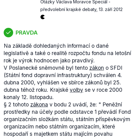
Otázky Václava Moravce Speciál -
předvolební krajské debaty
,
13. září 2012
PRAVDA
Na základě dohledaných informací o dané
legislativě a také o realitě rozpočtu fondu na letošní
rok je výrok hodnocen jako pravdivý.
V Poslanecké sněmovně byl tento
zákon
o SFDI
(Státní fond dopravní infrastruktury) schválen 4.
dubna 2000, vyhlášen ve sbírce zákonů byl 25.
dubna téhož roku. Krajské
volby
se v roce 2000
konaly 12. listopadu.
§ 2 tohoto
zákona
v bodu 2 uvádí, že: "
Peněžní
prostředky na účely podle odstavce 1 převádí Fond
organizačním složkám státu, státním příspěvkovým
organizacím nebo státním organizacím, které
hospodaří s majetkem státu majícím povahu