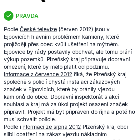
PRAVDA
Podle
České televize
(červen 2012) jsou v
Ejpovicích hlavním problémem kamiony, které
projíždějí přes obec kvůli ušetření na mýtném.
Ejpovice by rády postavily obchvat, ale tomu brání
výkup pozemků. Plzeňský kraj připravuje dopravní
omezení, které by mělo platit od podzimu.
Informace z července 2012
říká, že Plzeňský kraj
společně s policií chystá instalaci zákazových
značek v Ejpovicích, které by bránily vjezdu
kamionů do obce. Dopravní inspektorát s akcí
souhlasí a kraj má za úkol projekt osazení značek
připravit. Projekt má být připraven do října a poté ho
musí schválit policie.
Podle i
nformací ze srpna 2012
Plzeňský kraj obci
slíbil opatření na zákaz vjezdu nákladním