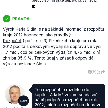
předvolební krajské debaty
,
13. září 2012
PRAVDA
Výrok Karla Šidla je na základě informací z rozpočtu
kraje 2012 hodnocen jako pravdivý.
Rozpočet
(.pdf - str. 3) Plzeňského kraje pro rok
2012 počítá s celkovými výdaji na dopravu ve výši
1,7 mld., což při celkových výdajích 4,75 mld. činí
zhruba 35,9 %. Tento údaj v zásadě odpovídá
výroku poslance Šidla.
Ten rozpočet je rozdělen do
kapitol. A když vezmu současně
námi podpořen rozpočet pro rok
KSČM
2012, tak ten rozpočet na dopravu