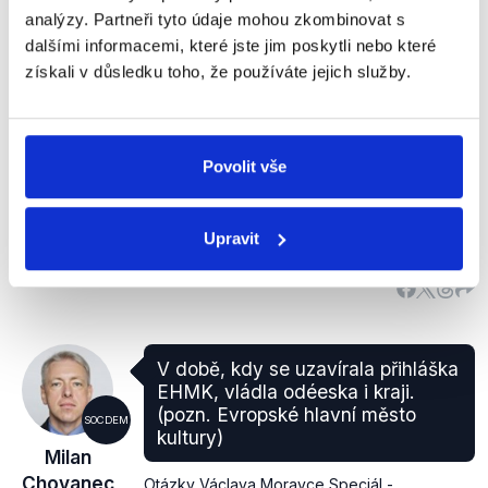
Bohužel si však pan Petr Náhlík patrně plete
analýzy. Partneři tyto údaje mohou zkombinovat s
současný
Kodex etiky Jihomoravského kraje
přijatý
dalšími informacemi, které jste jim poskytli nebo které
za vlády koalice ČSSD s KDU-ČSL současného
získali v důsledku toho, že používáte jejich služby.
hejtmana Michala Haška (ČSSD) s předchozím
Kodexem etiky zaměstnanců Jihomoravského kraje
dostupným v diplomové práci
Teorie motivace a
Povolit vše
pracovníci veřejné správy
(příloha č. 2) přijatým v r.
2006 koalicí KDU-ČSL s ODS hejtmana Stanislava
Juránka (KDU-ČSL), který se však ještě
Upravit
nevztahoval na zastupitele.
V době, kdy se uzavírala přihláška
EHMK, vládla odéeska i kraji.
(pozn. Evropské hlavní město
SOCDEM
kultury)
Milan
Chovanec
Otázky Václava Moravce Speciál -