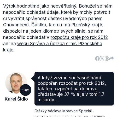
Výrok hodnotíme jako neověřitelný. Bohužel se nám
nepodařilo dohledat údaje, které by mohly potvrdit
či vyvrátit správnost částek uváděných panem
Chovancem. Částku, kterou má Plzeňský kraj k
dispozici na jeden kilometr svých silnic, se nám
nepodařilo dohledat v
rozpočtu kraje pro rok 2012
ani na
webu Správa a údržba silnic Plzeňského
kraje
.
A když vezmu současně námi
podpořen rozpočet pro rok 2012,
tak ten rozpočet na dopravu
KSČM
představuje 37 % a je v tom 1,7
Karel Šidlo
miliardy...
Otázky Václava Moravce Speciál -