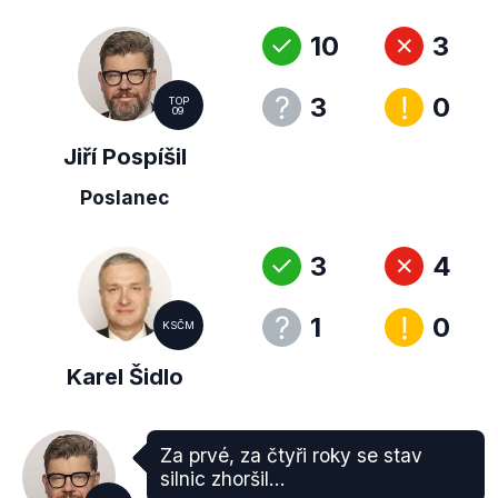
10
3
3
0
TOP
09
Jiří Pospíšil
Poslanec
3
4
1
0
KSČM
Karel Šidlo
Za prvé, za čtyři roky se stav
silnic zhoršil...