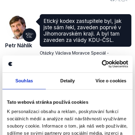
Etický kodex zastupitele byl, jak
jste sám řekl, zaveden poprvé v
Jihomoravském kraji. A byl tam
KDU-
ČSL
zaveden za vlády KDU-ČSL.
Petr Náhlík
Otázky Václava Moravce Speciál -
předvolební krajské debaty
,
13. září 2012
Souhlas
Detaily
Více o cookies
ZAVÁDĚJÍCÍ
Tento výrok hodnotíme jako zavádějící. V
Tato webová stránka používá cookies
Jihomoravském kraji byl skutečně etický kodex
zastupitele zaveden jako v prvním ze všech krajů.
K personalizaci obsahu a reklam, poskytování funkcí
Podle
krajského webu
tomu tak bylo 10. 3. 2011.
sociálních médií a analýze naší návštěvnosti využíváme
Stalo se tak tedy o něco dříve než u podobného
soubory cookie. Informace o tom, jak náš web používáte,
kodexu
přijatého hlavním městem Prahou 3. 11. 2011.
sdílíme se svými partnery pro sociální média, inzerci a