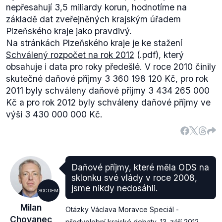
nepřesahují 3,5 miliardy korun, hodnotíme na
základě dat zveřejněných krajským úřadem
Plzeňského kraje jako pravdivý.
Na stránkách Plzeňského kraje je ke stažení
Schválený rozpočet na rok 2012
(.pdf), který
obsahuje i data pro roky předešlé. V roce 2010 činily
skutečné daňové příjmy 3 360 198 120 Kč, pro rok
2011 byly schváleny daňové příjmy 3 434 265 000
Kč a pro rok 2012 byly schváleny daňové příjmy ve
výši 3 430 000 000 Kč.
Daňové příjmy, které měla ODS na
sklonku své vlády v roce 2008,
jsme nikdy nedosáhli.
SOCDEM
Milan
Otázky Václava Moravce Speciál -
Chovanec
předvolební krajské debaty
,
13. září 2012