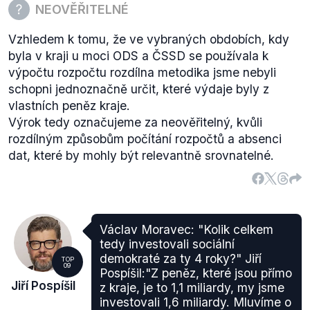
NEOVĚŘITELNÉ
Vzhledem k tomu, že ve vybraných obdobích, kdy
byla v kraji u moci ODS a ČSSD se používala k
výpočtu rozpočtu rozdílna metodika jsme nebyli
schopni jednoznačně určit, které výdaje byly z
vlastních peněz kraje.
Výrok tedy označujeme za neověřitelný, kvůli
rozdílným způsobům počítání rozpočtů a absenci
dat, které by mohly být relevantně srovnatelné.
Václav Moravec: "Kolik celkem
tedy investovali sociální
demokraté za ty 4 roky?" Jiří
TOP
09
Pospíšil:"Z peněz, které jsou přímo
Jiří Pospíšil
z kraje, je to 1,1 miliardy, my jsme
investovali 1,6 miliardy. Mluvíme o