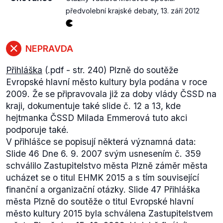
předvolební krajské debaty
,
13. září 2012
NEPRAVDA
Přihláška
(.pdf - str. 240) Plzně do soutěže
Evropské hlavní město kultury byla podána v roce
2009. Že se připravovala již za doby vlády ČSSD na
kraji, dokumentuje také slide č. 12 a 13, kde
hejtmanka ČSSD Milada Emmerová tuto akci
podporuje také.
V přihlášce se popisují některá významná data:
Slide 46
Dne 6. 9. 2007 svým usnesením č. 359
schválilo Zastupitelstvo města Plzně záměr města
ucházet se o titul EHMK 2015 a s tím související
finanční a organizační otázky.
Slide 47
Přihláška
města Plzně do soutěže o titul Evropské hlavní
město kultury 2015 byla schválena Zastupitelstvem