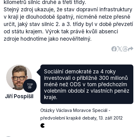
kilometrů silnic druhé a třetí třídy.
Stejný zdroj ukazuje, že stav dopravní infrastruktury
v kraji je dlouhodobě špatný, nicméně nelze přesně
určit, jaký stav silnic 2. a 3. třídy byl v době převzetí
od státu krajem. Výrok tak právě kvůli absenci
zdroje hodnotíme jako neověřitelný.
Sociální demokraté za 4 roky
investovali o přibližně 300 milionů
méně než ODS v tom předchozím
TOP
09
volebním období z vlastních peněz
Jiří Pospíšil
kraje.
Otázky Václava Moravce Speciál -
předvolební krajské debaty
,
13. září 2012