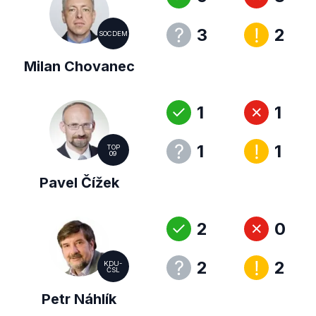
3
2
SOCDEM
Milan Chovanec
1
1
1
1
TOP
09
Pavel Čížek
2
0
2
2
KDU-
ČSL
Petr Náhlík