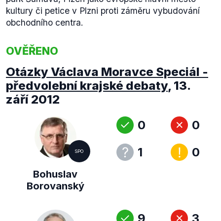
kultury či petice v Plzni proti záměru vybudování
obchodního centra.
OVĚŘENO
Otázky Václava Moravce Speciál -
předvolební krajské debaty
,
13.
září 2012
0
0
1
0
SPO
Bohuslav
Borovanský
9
3