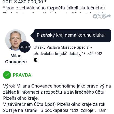
2012
3 430 000,00 *
* podle schváleného rozpočtu (nikoli skutečného)
Z tabulky jasně vyplývá, že nejvyšších daňových
příjmů dosáhl Plzeňský kraj v roce 2008 (tedy v
době před ekonomickou krizí) a od té doby nebylo
vyšších daňových příjmů dosaženo.
Plzeňský kraj nemá korunu dluhu.
Otázky Václava Moravce Speciál -
SOCDEM
předvolební krajské debaty
,
13. září 2012
Milan
Chovanec
PRAVDA
Výrok Milana Chovance hodnotíme jako pravdivý na
základě informací z rozpočtu a závěrečného účtu
Plzeňského kraje.
V
závěrečném účtu
(.pdf) Plzeňského kraje za rok
2011 je na straně 16 podkapitola "Cizí zdroje". Tam