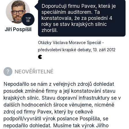
Doporučuji firmu Pavex, která je
speciálním auditorem. Ta
konstatovala, že za poslední 4
TOP
09
roky se stav krajských silnic
Jiří Pospíšil
zhoršil.
Otázky Václava Moravce Speciál -
předvolební krajské debaty
,
13. září 2012
NEOVĚŘITELNÉ
Nepodařilo se nám z veřejných zdrojů dohledat
posudek zmíněné firmy a její konstatování stavu
krajských silnic. Stavu dopravní infrastruktury se v
dalších hodnoceních široce věnujeme, nicméně
zdroj od firmy Pavex, který by celkově
podpořil/vyvrátil výrok poslance Pospíšila, se
nepodařilo dohledat. Musíme tak výrok Jiřího