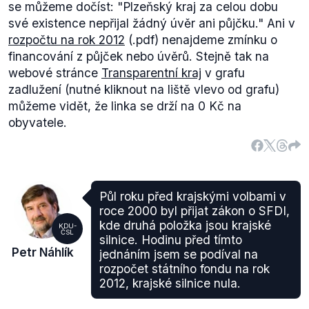
se můžeme dočíst:
"Plzeňský kraj za celou dobu
své existence nepřijal žádný úvěr ani půjčku."
Ani v
rozpočtu na rok 2012
(.pdf) nenajdeme zmínku o
financování z půjček nebo úvěrů. Stejně tak na
webové stránce
Transparentní kraj
v grafu
zadlužení (nutné kliknout na liště vlevo od grafu)
můžeme vidět, že linka se drží na 0 Kč na
obyvatele.
Půl roku před krajskými volbami v
roce 2000 byl přijat zákon o SFDI,
kde druhá položka jsou krajské
KDU-
ČSL
silnice. Hodinu před tímto
Petr Náhlík
jednáním jsem se podíval na
rozpočet státního fondu na rok
2012, krajské silnice nula.