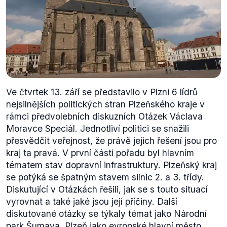
Ve čtvrtek 13. září se představilo v Plzni 6 lídrů
nejsilnějších politických stran Plzeňského kraje v
rámci předvolebních diskuzních Otázek Václava
Moravce Speciál. Jednotliví politici se snažili
přesvědčit veřejnost, že právě jejich řešení jsou pro
kraj ta pravá. V první části pořadu byl hlavním
tématem stav dopravní infrastruktury. Plzeňský kraj
se potýká se špatným stavem silnic 2. a 3. třídy.
Diskutující v Otázkách řešili, jak se s touto situací
vyrovnat a také jaké jsou její příčiny. Další
diskutované otázky se týkaly témat jako Národní
park Šumava, Plzeň jako evropské hlavní město