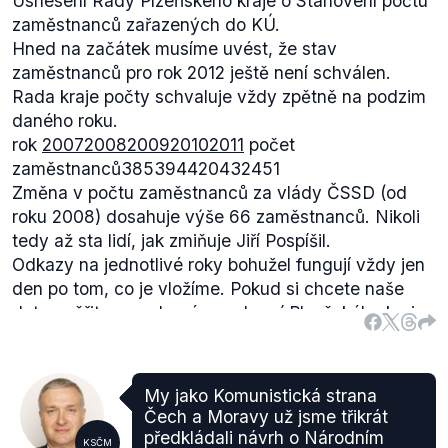
Usnesení Rady Plzeňského kraje o Stanovení počtu
zaměstnanců zařazených do KÚ.
Hned na začátek musíme uvést, že stav
zaměstnanců pro rok 2012 ještě není schválen.
Rada kraje počty schvaluje vždy zpětně na podzim
daného roku.
rok
2007
2008
2009
2010
2011
počet
zaměstnanců385394420432451
Změna v počtu zaměstnanců za vlády ČSSD (od
roku 2008) dosahuje výše 66 zaměstnanců. Nikoli
tedy až sta lidí, jak zmiňuje Jiří Pospíšil.
Odkazy na jednotlivé roky bohužel fungují vždy jen
den po tom, co je vložíme. Pokud si chcete naše
data ověřit, na
webovém rozhraní Plzeňského kraje
klikněte na dalekohled v levém horním rohu, klikněte
na usnesení Rady a vyhledejte si usnesení číslo -
3239/07 pro rok 2007, 4305/08 pro 2008, 1159/09
My jako Komunistická strana
pro 2009, 2951/10 pro 2010 a 4800/11 pro rok 2011.
Čech a Moravy už jsme třikrát
Omlouváme se za tuto nepříjemnost, systém
předkládali návrh o Národním
KSČM