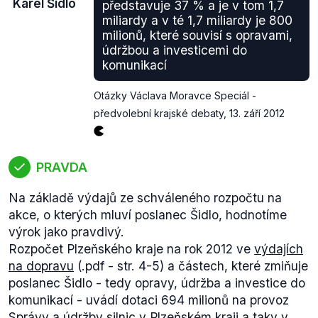
Karel Šidlo
představuje 37 % a je v tom 1,7
miliardy a v té 1,7 miliardy je 800
milionů, které souvisí s opravami,
údržbou a investicemi do
komunikací
Otázky Václava Moravce Speciál -
předvolební krajské debaty
,
13. září 2012
PRAVDA
Na základě výdajů ze schváleného rozpočtu na
akce, o kterých mluví poslanec Šidlo, hodnotíme
výrok jako pravdivý.
Rozpočet Plzeňského kraje na rok 2012 ve
výdajích
na dopravu
(.pdf - str. 4-5) a částech, které zmiňuje
poslanec Šidlo - tedy opravy, údržba a investice do
komunikací - uvádí dotaci 694 milionů na provoz
Správy a údržby silnic v Plzeňském kraji a taky v