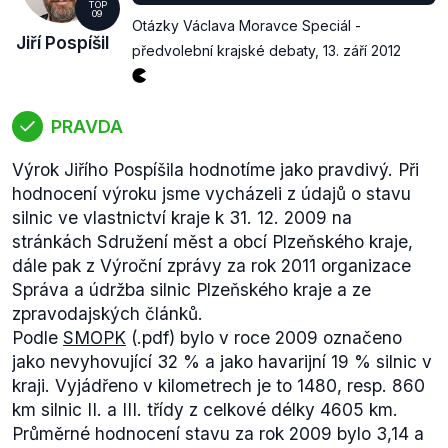
TOP
09
Otázky Václava Moravce Speciál -
Jiří Pospíšil
předvolební krajské debaty
,
13. září 2012
PRAVDA
Výrok Jiřího Pospíšila hodnotíme jako pravdivý. Při
hodnocení výroku jsme vycházeli z údajů o stavu
silnic ve vlastnictví kraje k 31. 12. 2009 na
stránkách Sdružení měst a obcí Plzeňského kraje,
dále pak z Výroční zprávy za rok 2011 organizace
Správa a údržba silnic Plzeňského kraje a ze
zpravodajských článků.
Podle
SMOPK
(.pdf) bylo v roce 2009 označeno
jako nevyhovující 32 % a jako havarijní 19 % silnic v
kraji. Vyjádřeno v kilometrech je to 1480, resp. 860
km silnic II. a III. třídy z celkové délky 4605 km.
Průměrné hodnocení stavu za rok 2009 bylo 3,14 a