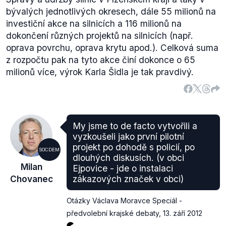
bývalých jednotlivých okresech, dále 55 milionů na
investiční akce na silnicích a 116 milionů na
dokončení různých projektů na silnicích (např.
oprava povrchu, oprava krytu apod.). Celková suma
z rozpočtu pak na tyto akce činí dokonce o 65
milionů více, výrok Karla Šidla je tak pravdivý.
My jsme to de facto vytvořili a
vyzkoušeli jako první pilotní
projekt po dohodě s policií, po
SOCDEM
dlouhých diskusích. (v obci
Milan
Ejpovice - jde o instalaci
Chovanec
zákazových značek v obci)
Otázky Václava Moravce Speciál -
předvolební krajské debaty
,
13. září 2012