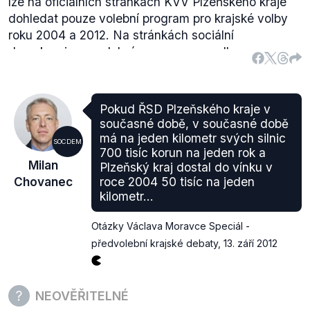
lze na oficiálních stránkách KVV Plzeňského kraje
dohledat pouze volební program pro krajské volby
roku 2004 a 2012. Na stránkách sociální
demokracie se volební program pro volby v roce
2008 nicméně nachází, vede na něj přímý odkaz
například ze zpravodajského serveru
ekolist.cz
.
Pokud ŘSD Plzeňského kraje v
současné době, v současné době
má na jeden kilometr svých silnic
SOCDEM
700 tisíc korun na jeden rok a
Milan
Plzeňský kraj dostal do vínku v
Chovanec
roce 2004 50 tisíc na jeden
kilometr...
Otázky Václava Moravce Speciál -
předvolební krajské debaty
,
13. září 2012
NEOVĚŘITELNÉ