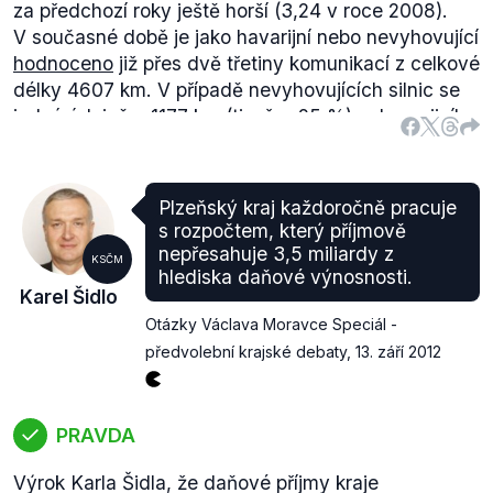
za předchozí roky ještě horší (3,24 v roce 2008).
V současné době je jako havarijní nebo nevyhovující
hodnoceno
již přes dvě třetiny komunikací z celkové
délky 4607 km. V případě nevyhovujících silnic se
jedná údajně o 1177 km (tj. přes 25 %), u havarijního
stavu je to pak až 1824 km, tedy necelých 40 %.
Podle těchto údajů byl stav silnic před čtyřmi lety
opravdu lepší. Zhoršování stavu silnic uznává i
Plzeňský kraj každoročně pracuje
generální ředitel organizace Správa a údržba silnic
s rozpočtem, který příjmově
Plzeňského kraje Ing. Stanislav Liška ve výroční
nepřesahuje 3,5 miliardy z
KSČM
zprávě
(.pdf, str. 5) za rok 2011. Tato situace je
hlediska daňové výnosnosti.
Karel Šidlo
podle něj způsobena nedostatkem financí i na
Otázky Václava Moravce Speciál -
běžnou údržbu a opravy.
předvolební krajské debaty
,
13. září 2012
PRAVDA
Výrok Karla Šidla, že daňové příjmy kraje