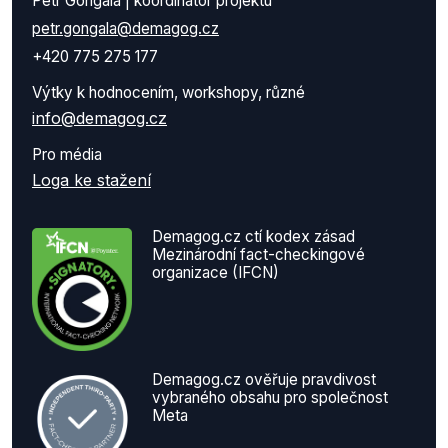
Petr Gongala | koordinátor projektu
petr.gongala@demagog.cz
+420 775 275 177
Výtky k hodnocením, workshopy, různé
info@demagog.cz
Pro média
Loga ke stažení
Demagog.cz ctí kodex zásad
Mezinárodní fact-checkingové
organizace (IFCN)
Demagog.cz ověřuje pravdivost
vybraného obsahu pro společnost
Meta