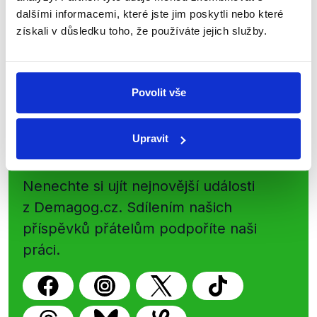
dalšími informacemi, které jste jim poskytli nebo které
přehled o tom, jaké dezinformace a
získali v důsledku toho, že používáte jejich služby.
nepravdy se zrovna v Česku šíří.
Newsletter
WhatsApp
Povolit vše
Upravit
Sociální sítě
Nenechte si ujít nejnovější události
z Demagog.cz. Sdílením našich
příspěvků přátelům podpoříte naši
práci.