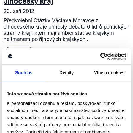
Jihočeský kraj
20. září 2012
Předvolební Otázky Václava Moravce z
Jihočeského kraje přinesly debatu 6 lídrů politických
stran v kraji, kteří mají ambici stát se krajským
hejtmanem po říjnových krajských...
Číst dál
Souhlas
Detaily
Více o cookies
Zůstaňme v kontaktu
Tato webová stránka používá cookies
Přihlaste se k odběru našeho
K personalizaci obsahu a reklam, poskytování funkcí
newsletteru nebo
whatsappového
sociálních médií a analýze naší návštěvnosti využíváme
kanálu, kde pravidelně přinášíme
soubory cookie. Informace o tom, jak náš web používáte,
shrnutí nejzajímavějších článků a analýz.
sdílíme se svými partnery pro sociální média, inzerci a
Začněte nás odebírat, a mějte tak
analýzy. Partneři tyto údaje mohou zkombinovat s