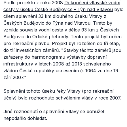
Podle projektu z roku 2008
Dokončení vltavské vodní
cesty v úseku České Budějovice - Týn nad Vltavou
bylo
cílem splavnění 33 km dlouhého úseku Vltavy z
Českých Budějovic do Týna nad Vltavou. Tímto by
vznikla souvislá vodní cesta v délce 93 km z Českých
Budějovic do Orlické přehrady. Tento projekt byl určen
pro rekreační plavbu. Projekt byl rozdělen do tří etap,
do tří investičních záměrů.
"Stavby těchto záměrů jsou
zařazeny do harmonogramu výstavby dopravní
infrastruktury v letech 2008 až 2013 schváleného
vládou České republiky usnesením č. 1064 ze dne 19.
září 2007."
Splavnění tohoto úseku řeky Vltavy (pro rekreační
účely) bylo rozhodnuto schválením vlády v roce 2007.
Jiné rozhodnutí o splavnění Vltavy se bohužel
nepodařilo dohledat.