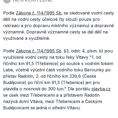
Podle
Zákona č. 114/1995 Sb.
se sledované vodní cesty
dělí na vodní cesty účelové (ty slouží pouze pro
rekreaci a pro dopravu místního významu) a dopravně
významné. Dopravně významné cesty se dál dělí na
využívané a využitelné.
Podle
Zákona č. 114/1995 Sb
. §3, odst. 4, písm. b) jsou
využívané vodní cesty na toku řeky Vltavy "1. od
říčního km 91,5 (Třebenice) po soutok s vodním tokem
Labe, včetně výústní části vodního toku Berounky po
přístav Radotín, 2. od říčního km 239,6 (České
Budějovice) po říční km 91,5 (Třebenice) jen pro
plavidla o nosnosti do 300 tun." Dle portálu
plavba.cz
se úsek mezi Třebenicemi a a přístavem Radotín
nazývá dolní Vltava, mezi Třebenicemi a Českými
Budějovicemi se jedná o střední Vltavu.