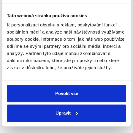
Newsletter
WhatsApp
Tato webová stránka používá cookies
K personalizaci obsahu a reklam, poskytování funkcí
sociálních médií a analýze naší návštěvnosti využíváme
Sociální sítě
soubory cookie. Informace o tom, jak náš web používáte,
sdílíme se svými partnery pro sociální média, inzerci a
analýzy. Partneři tyto údaje mohou zkombinovat s
Nenechte si ujít nejnovější události
dalšími informacemi, které jste jim poskytli nebo které
z Demagog.cz. Sdílením našich
získali v důsledku toho, že používáte jejich služby.
příspěvků přátelům podpoříte naši
práci.
Povolit vše
Upravit