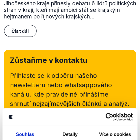
Jihočeského kraje přinesly debatu 6 lídrů politických
stran v kraji, kteří mají ambici stát se krajským
hejtmanem po říjnových krajských...
Číst dál
Zůstaňme v kontaktu
Přihlaste se k odběru našeho
newsletteru nebo
whatsappového
kanálu, kde pravidelně přinášíme
shrnutí nejzajímavějších článků a analýz.
Začněte nás odebírat, a mějte tak
přehled o tom, jaké dezinformace a
nepravdy se zrovna v Česku šíří.
Souhlas
Detaily
Více o cookies