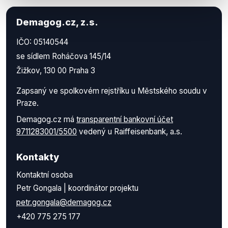
Demagog.cz, z.s.
IČO: 05140544
se sídlem Roháčova 145/14
Žižkov, 130 00 Praha 3
Zapsaný ve spolkovém rejstříku u Městského soudu v
Praze.
Demagog.cz má
transparentní bankovní účet
9711283001/5500
vedený u Raiffeisenbank, a.s.
Kontakty
Kontaktní osoba
Petr Gongala | koordinátor projektu
petr.gongala@demagog.cz
+420 775 275 177