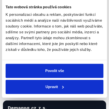
Tato webová stránka používá cookies
K personalizaci obsahu a reklam, poskytování funkcí
Sociální sítě
sociálních médií a analýze naší návštěvnosti využíváme
soubory cookie. Informace o tom, jak náš web používáte,
sdílíme se svými partnery pro sociální média, inzerci a
Nenechte si ujít nejnovější události
analýzy. Partneři tyto údaje mohou zkombinovat s
z Demagog.cz. Sdílením našich
dalšími informacemi, které jste jim poskytli nebo které
příspěvků přátelům podpoříte naši
získali v důsledku toho, že používáte jejich služby.
práci.
Povolit vše
Upravit
Demagog.cz, z.s.