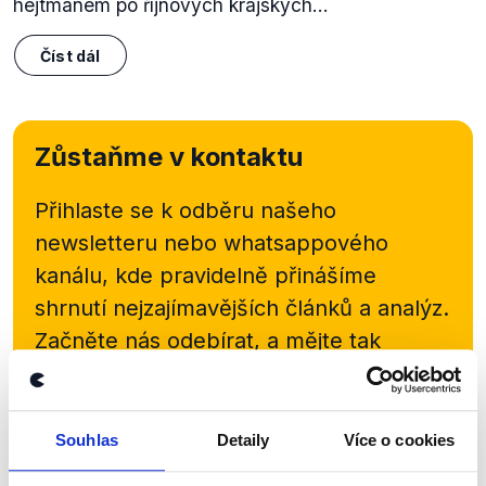
hejtmanem po říjnových krajských...
Číst dál
Zůstaňme v kontaktu
Přihlaste se k odběru našeho
newsletteru nebo
whatsappového
kanálu, kde pravidelně přinášíme
shrnutí nejzajímavějších článků a analýz.
Začněte nás odebírat, a mějte tak
přehled o tom, jaké dezinformace a
nepravdy se zrovna v Česku šíří.
Souhlas
Detaily
Více o cookies
Newsletter
WhatsApp