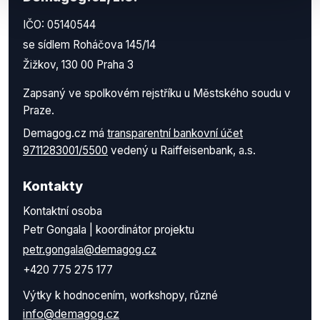
IČO: 05140544
se sídlem Roháčova 145/14
Žižkov, 130 00 Praha 3
Zapsaný ve spolkovém rejstříku u Městského soudu v
Praze.
Demagog.cz má
transparentní bankovní účet
9711283001/5500
vedený u Raiffeisenbank, a.s.
Kontakty
Kontaktní osoba
Petr Gongala | koordinátor projektu
petr.gongala@demagog.cz
+420 775 275 177
Výtky k hodnocením, workshopy, různé
info@demagog.cz