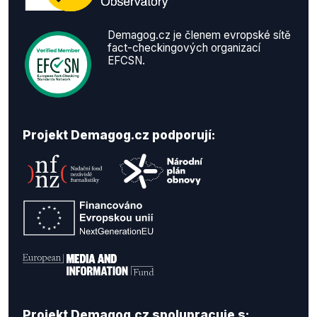
Demagog.cz je členem evropské sítě
fact-checkingových organizací
EFCSN.
Projekt Demagog.cz podporují:
Projekt Demagog.cz spolupracuje s: