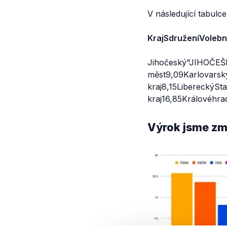
V následující tabulc
Kraj
Sdružení
Volebn
Jihočeský"JIHOČEŠI 
měst9,09Karlovarsk
kraj8,15LibereckýSt
kraj16,85Královéhr
Výrok jsme zmí