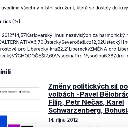
e uvádíme všechny místní sdružení, které se dostaly do kraj
í zisk (%)
2012"14,57KarlovarskýHnutí nezávislých za harmonický r
ýALTERNATIVA6,70ÚsteckýSeveročeši.cz12,02ÚsteckýHnu
arostové pro Liberecký kraj22,21LibereckýZMĚNA pro Libe
adeckýVÝCHODOČEŠI7,69VysočinaPro Vysočinu6,38Zdroj:
nili
Změny politických sil p
volbách -Pavel Bělobrá
Filip, Petr Nečas, Karel
Schwarzenberg, Bohusl
14. října 2012