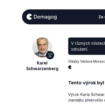
Ze s
V různých místech
sdružení.
TOP
09
Otázky Václava Morav
Karel
Schwarzenberg
Tento výrok byl
Výrok Karla Schwarz
mandátu překročilo c