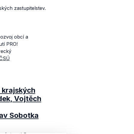
ských zastupitelstev.
ozvoj obcí a
tí PRO!
recký
ČSÚ
o krajských
dek, Vojtěch
av Sobotka