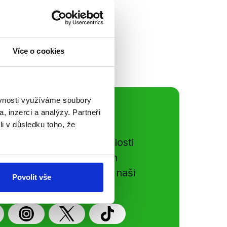
 zástupci 5
 krajských voleb.
ilancování
dných dopadech...
Více o cookies
ěvnosti využíváme soubory
ální sítě
, inzerci a analýzy. Partneři
li v důsledku toho, že
e si ujít nejnovější události
gog.cz. Sdílením našich
vků přátelům podpoříte naši
Povolit vše