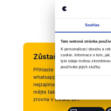
Souhlas
Tato webová stránka použív
K personalizaci obsahu a re
Zůstaňme v kontaktu
cookie. Informace o tom, jak
tyto údaje mohou zkombinovat
používáte jejich služby.
Přihlaste se k odběru našeho
new
whatsappového kanálu, kde pravi
nejzajímavějších článků a analýz.
mějte tak přehled o tom, jaké d
zrovna v Česku šíří.