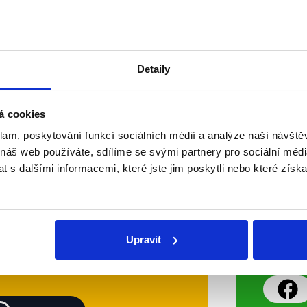
V povolebních Otázkách vystoupili
nejsilnějších stran podle výsledků
Hlavní část byla věnována právě b
výsledků a diskutovalo se o přípa
OVĚŘENO
Detaily
Číst dál
á cookies
klam, poskytování funkcí sociálních médií a analýze naší návšt
Soci
 náš web používáte, sdílíme se svými partnery pro sociální média
 s dalšími informacemi, které jste jim poskytli nebo které získa
sletteru nebo
Nenecht
delně přinášíme shrnutí
z Dema
 Začněte nás odebírat, a
příspě
Upravit
ezinformace a nepravdy se
práci.