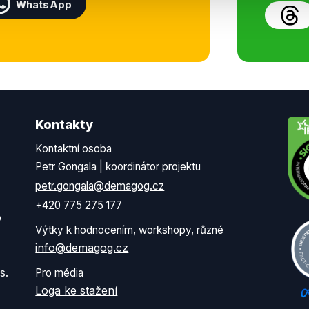
WhatsApp
Kontakty
Kontaktní osoba
Petr Gongala | koordinátor projektu
petr.gongala@demagog.cz
+420 775 275 177
o
Výtky k hodnocením, workshopy, různé
info@demagog.cz
s.
Pro média
Loga ke stažení