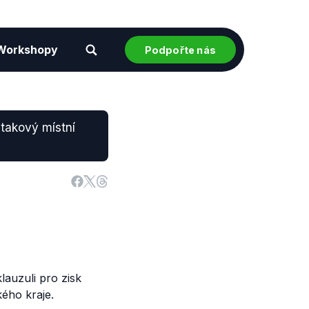
Workshopy
Podpořte nás
 takový místní
auzuli pro zisk
ého kraje.