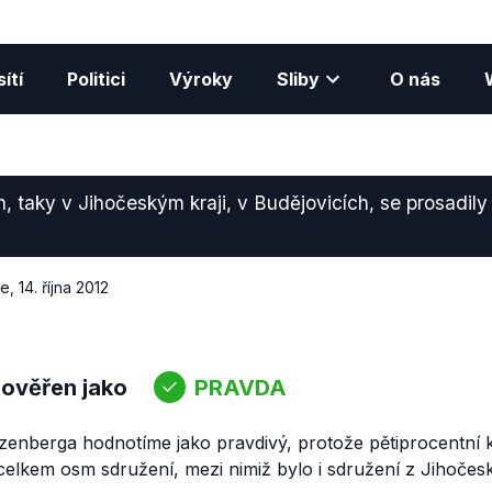
ítí
Politici
Výroky
Sliby
O nás
, taky v Jihočeským kraji, v Budějovicích, se prosadily
ce
,
14. října 2012
 ověřen jako
PRAVDA
enberga hodnotíme jako pravdivý, protože pětiprocentní kl
elkem osm sdružení, mezi nimiž bylo i sdružení z Jihočesk