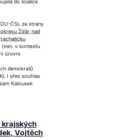
upila do koalice
a KDU-ČSL ze strany
 okresu Žďár nad
rachaticku
 (min. v kontextu
í úrovni.
kých demokratů
. I přes souhlas
ž sám Kalousek
o krajských
dek, Vojtěch