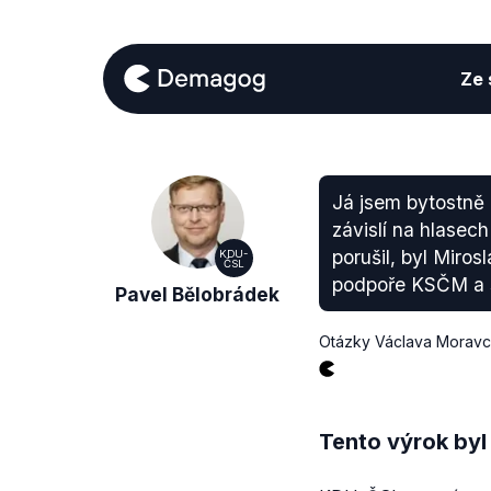
Ze s
Já jsem bytostně 
závislí na hlasec
porušil, byl Miro
KDU-
ČSL
podpoře KSČM a s
Pavel Bělobrádek
Otázky Václava Morav
Tento výrok byl