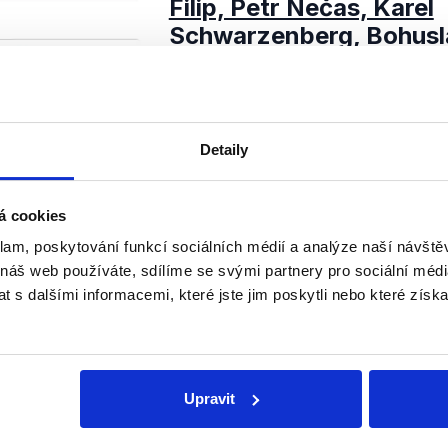
Filip, Petr Nečas, Karel
Schwarzenberg, Bohusl
14. října 2012
V povolebních Otázkách vystoupili
nejsilnějších stran podle výsledků
Hlavní část byla věnována právě b
Detaily
výsledků a diskutovalo se o přípa
OVĚŘENO
Číst dál
á cookies
klam, poskytování funkcí sociálních médií a analýze naší návšt
 náš web používáte, sdílíme se svými partnery pro sociální média
 s dalšími informacemi, které jste jim poskytli nebo které získa
Soci
sletteru nebo
Nenecht
Upravit
delně přinášíme shrnutí
z Dema
 Začněte nás odebírat, a
příspě