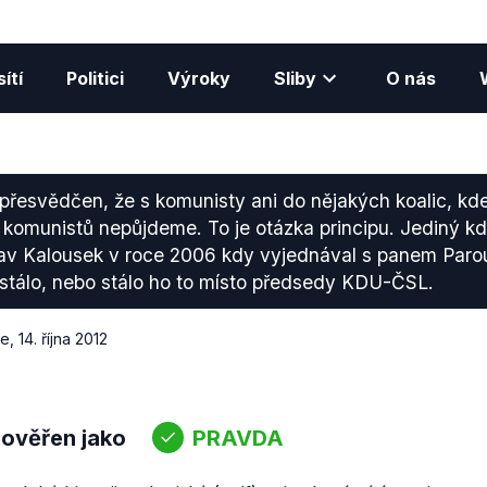
ítí
Politici
Výroky
Sliby
O nás
přesvědčen, že s komunisty ani do nějakých koalic, kd
h komunistů nepůjdeme. To je otázka principu. Jediný 
slav Kalousek v roce 2006 kdy vyjednával s panem Paro
tálo, nebo stálo ho to místo předsedy KDU-ČSL.
ce
,
14. října 2012
 ověřen jako
PRAVDA