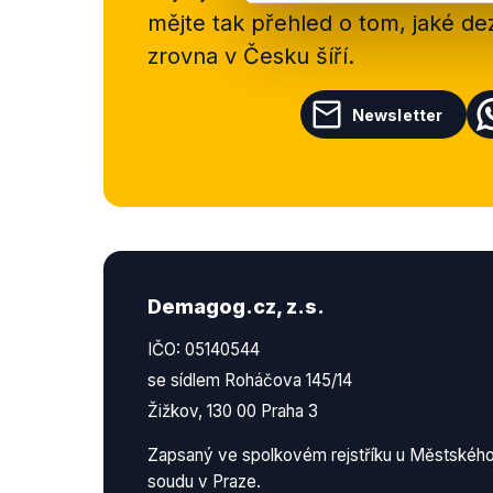
mějte tak přehled o tom, jaké d
zrovna v Česku šíří.
Newsletter
Demagog.cz, z.s.
IČO: 05140544
se sídlem Roháčova 145/14
Žižkov, 130 00 Praha 3
Zapsaný ve spolkovém rejstříku u Městskéh
soudu v Praze.