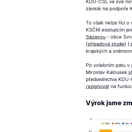
KDU-ČSL ve své nov
závislé na podpoře
To však nelze říci o
KSČM existujícím jev
Sázavou
- obce Svr
(případová studie)
(.
krajských a sněmovn
Po volebním patu v 
Miroslav Kalousek
s
předsednictva KDU-Č
rezignoval
na funkci 
Výrok jsme zmí