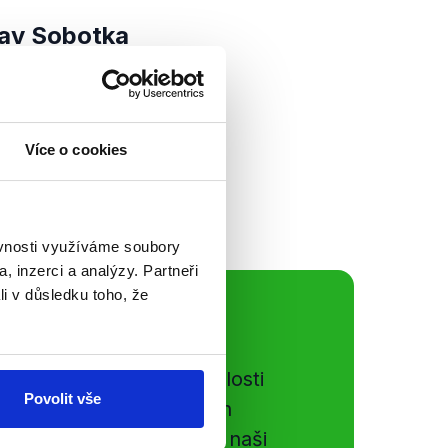
av Sobotka
 zástupci 5
 krajských voleb.
ilancování
Více o cookies
dných dopadech...
ěvnosti využíváme soubory
, inzerci a analýzy. Partneři
li v důsledku toho, že
ální sítě
e si ujít nejnovější události
Povolit vše
gog.cz. Sdílením našich
vků přátelům podpoříte naši