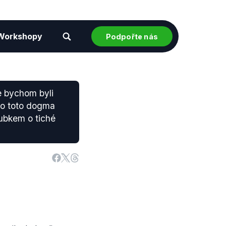
Workshopy
Podpořte nás
e bychom byli
kdo toto dogma
ubkem o tiché