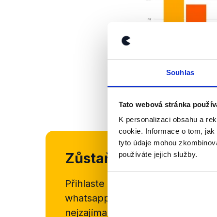
Souhlas
Tato webová stránka použív
K personalizaci obsahu a re
cookie. Informace o tom, jak
tyto údaje mohou zkombinovat
Zůstaňme v kontaktu
používáte jejich služby.
Přihlaste se k odběru našeho
new
whatsappového kanálu, kde pravi
nejzajímavějších článků a analýz.