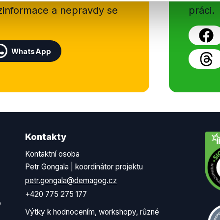
ezinformace a nepravdy se
práci.
WhatsApp
Kontakty
Kontaktní osoba
Petr Gongala | koordinátor projektu
petr.gongala@demagog.cz
+420 775 275 177
o
Výtky k hodnocením, workshopy, různé