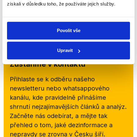
Nedělní Otázky Václava Moravce měly hned několik
získali v důsledku toho, že používáte jejich služby.
velmi různorodých témat a mnoho hostů. V první
části vystoupila senátorka a emeritní ústavní
soudkyně Eliška Wagnerová (nez.) spolu se...
Povolit vše
Číst dál
Upravit
Zůstaňme v kontaktu
Přihlaste se k odběru našeho
newsletteru nebo
whatsappového
kanálu, kde pravidelně přinášíme
shrnutí nejzajímavějších článků a analýz.
Začněte nás odebírat, a mějte tak
přehled o tom, jaké dezinformace a
nepravdy se zrovna v Česku šíří.