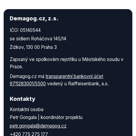
Demagog.cz, z.s.
IČO: 05140544
se sídlem Roháčova 145/14
Žižkov, 130 00 Praha 3
Zapsaný ve spolkovém rejstříku u Městského soudu v
Praze.
Demagog.cz má
transparentní bankovní účet
9711283001/5500
vedený u Raiffeisenbank, a.s.
Kontakty
Kontaktní osoba
Petr Gongala | koordinátor projektu
petr.gongala@demagog.cz
+420 775 275 177