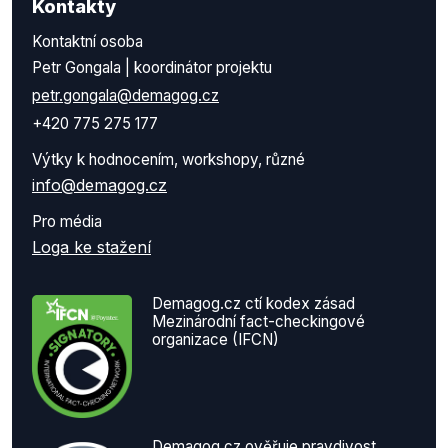
Kontakty
Kontaktní osoba
Petr Gongala | koordinátor projektu
petr.gongala@demagog.cz
+420 775 275 177
Výtky k hodnocením, workshopy, různé
info@demagog.cz
Pro média
Loga ke stažení
Demagog.cz ctí kodex zásad
Mezinárodní fact-checkingové
organizace (IFCN)
Demagog.cz ověřuje pravdivost