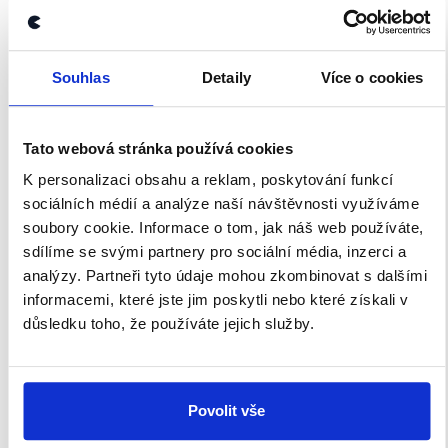
shrnutí nejzajímavějších článků a analýz.
Začněte nás odebírat, a mějte tak
Souhlas
Detaily
Více o cookies
přehled o tom, jaké dezinformace a
nepravdy se zrovna v Česku šíří.
Tato webová stránka používá cookies
Newsletter
WhatsApp
K personalizaci obsahu a reklam, poskytování funkcí
sociálních médií a analýze naší návštěvnosti využíváme
soubory cookie. Informace o tom, jak náš web používáte,
sdílíme se svými partnery pro sociální média, inzerci a
Sociální sítě
analýzy. Partneři tyto údaje mohou zkombinovat s dalšími
informacemi, které jste jim poskytli nebo které získali v
důsledku toho, že používáte jejich služby.
Nenechte si ujít nejnovější události
z Demagog.cz. Sdílením našich
příspěvků přátelům podpoříte naši
Povolit vše
práci.