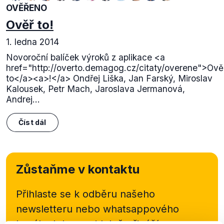
OVĚŘENO
Ověř to!
1. ledna 2014
Novoroční balíček výroků z aplikace <a
href="http://overto.demagog.cz/citaty/overene">Ově
to</a><a>!</a> Ondřej Liška, Jan Farský, Miroslav
Kalousek, Petr Mach, Jaroslava Jermanová,
Andrej...
Číst dál
Zůstaňme v kontaktu
Přihlaste se k odběru našeho
newsletteru nebo
whatsappového
kanálu, kde pravidelně přinášíme