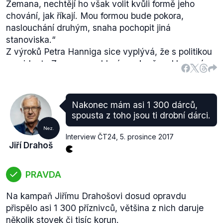
Zemana, nechtějí ho však volit kvůli formě jeho
chování, jak říkají. Mou formou bude pokora,
naslouchání druhým, snaha pochopit jiná
Zdroj:
stanoviska.
Median
“
(.pdf, str. 15)
Za nejvážnějšího vyzyvatele Miloše Zemana
Z výroků Petra Hanniga sice vyplývá, že s politikou
označuje Jiřího Drahoše i projekt
prezidenta Zemana souhlasí a pokračoval by v ní,
Kdovyhrajevolby.cz
nicméně by se tak dělo jinou formou, tedy jiným
, který ve svém modelu
kombinuje průzkumy veřejného mínění a sázkové
stylem. Celkově proto výrok hodnotíme jako
kurzy. K 6. prosinci měl aktuální pravděpodobnost
nepravdivý.
Nakonec mám asi 1 300 dárců,
zvolení nejvyšší Jiří Drahoš (43,7 %), druhý byl
spousta z toho jsou ti drobní dárci.
Miloš Zeman (43,15 %), na třetím místě se umístil
Nez.
Michal Horáček (5,79 %) následovaný Mirkem
Interview ČT24
,
5. prosince 2017
Jiří Drahoš
Topolánkem (5,26 %).
PRAVDA
Na kampaň Jiřímu Drahošovi dosud opravdu
přispělo asi 1 300 příznivců, většina z nich daruje
několik stovek či tisíc korun.