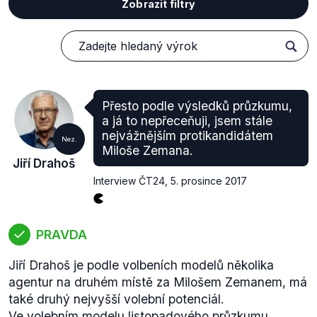
Zobrazit filtry
Přesto podle výsledků průzkumu,
a já to nepřeceňuji, jsem stále
nejvážnějším protikandidátem
Nez.
Miloše Zemana.
Jiří Drahoš
Interview ČT24
,
5. prosince 2017
PRAVDA
Jiří Drahoš je podle volbeních modelů několika
agentur na druhém místě za Milošem Zemanem, má
také druhý nejvyšší volební potenciál.
Ve volebním modelu listopadového průzkumu