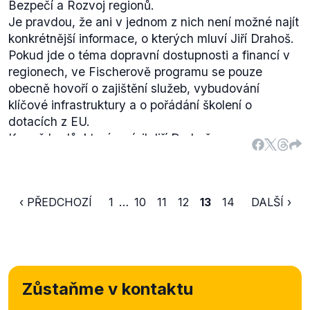
Bezpečí a Rozvoj regionů.
Je pravdou, že ani v jednom z nich není možné najít
konkrétnější informace, o kterých mluví Jiří Drahoš.
Pokud jde o téma dopravní dostupnosti a financí v
regionech, ve Fischerově programu se pouze
obecně hovoří o zajištění služeb, vybudování
klíčové infrastruktury a o pořádání školení o
dotacích z EU.
Kromě bodů, které zmínil Jiří Drahoš, se v programu
Pavla Fischera na téma regionálního rozvoje hovoří
o tom, že je potřeba podpořit malé a střední
podnikatele.
‹ PŘEDCHOZÍ
1
…
10
11
12
13
14
DALŠÍ ›
V
rozhovoru
Pavel Fischer na Drahošův dotaz
odpověděl tak, že jeho zájmem je
„vytvořit
platformu, kde by se debatovalo
.“ Navrhuje, aby se
sdílely
„ty zkušenosti nejenom s těmi, kterým to
nejde podobně jako nám, ale možná že i hledat ty
Zůstaňme v kontaktu
úspěšné, a s nimi pracovat.“
Podrobněji se o
tématech zmíněných Jiřím Drahošem nevyjádřil.