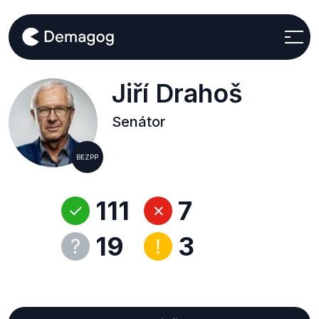
Jiří Drahoš
Senátor
BEZPP
111
7
19
3