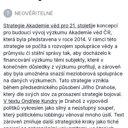
NEOVĚŘITELNÉ
Strategie Akademie věd pro 21. století
je koncepcí
pro budoucí vývoj výzkumu Akademie věd ČR,
která byla představena v roce 2014. V rámci této
strategie se počítá s rozvojem spolupráce vědy a
průmyslu či státní správy tak, aby docházelo k
financování výzkumu těmi subjekty, které v
konečném důsledky z výzkumu profitují, a zároveň
aby byla umožněna snazší mezioborová spolupráce
na daných výzkumech. Tato strategie vznikla
během předsednického působení Jiřího Drahoše,
který dle svých slov za prosazení strategie bojoval.
V textu Ondřeje Kundry
je Drahoš z výpovědí
politiků vykreslen jako silný a neústupný soupeř,
který politickému lobbingu věnoval mnoho úsilí. Text
zároveň zmiňuje další strategické kroky jako tiché