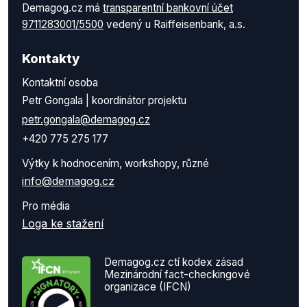
Demagog.cz má
transparentní bankovní účet
9711283001/5500
vedený u Raiffeisenbank, a.s.
Kontakty
Kontaktní osoba
Petr Gongala | koordinátor projektu
petr.gongala@demagog.cz
+420 775 275 177
Výtky k hodnocením, workshopy, různé
info@demagog.cz
Pro média
Loga ke stažení
Demagog.cz ctí kodex zásad
Mezinárodní fact-checkingové
organizace (IFCN)