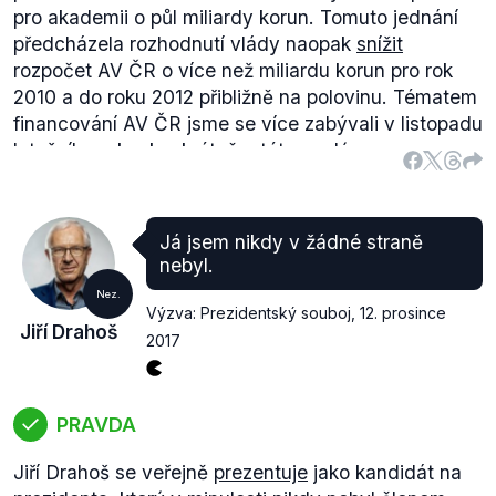
pro akademii o půl miliardy korun. Tomuto jednání
předcházela rozhodnutí vlády naopak
snížit
rozpočet AV ČR o více než miliardu korun pro rok
2010 a do roku 2012 přibližně na polovinu. Tématem
financování AV ČR jsme se více zabývali v listopadu
letošního roku, konkrétně v této
analýze
.
Další jednání/styk s politiky dokládá například
pozvání
premiéra Petra Nečase na sněm AV ČR v
roce 2010, na kterém se měl mimo jiné řešit
Já jsem nikdy v žádné straně
rozpočet na následující rok, nebo
výstup
(.pdf)
nebyl.
ministra školství Petra Fialy na obdobném zasedání
Nez.
v roce 2012.
Výzva: Prezidentský souboj
,
12. prosince
Jiří Drahoš
Sněmu z letošního roku se účastnil i premiér
2017
Bohuslav Sobotka
s
Pavlem Bělobrádkem
a
Milanem Štěchem
, přičemž Pavel Bělobrádek
skutečně zastával od 29. ledna 2014 do 13.
PRAVDA
prosince 2017
funkci
vicepremiéra pro vědu,
výzkum a inovace (od 5. do 13. prosince v demisi).
Jiří Drahoš se veřejně
prezentuje
jako kandidát na