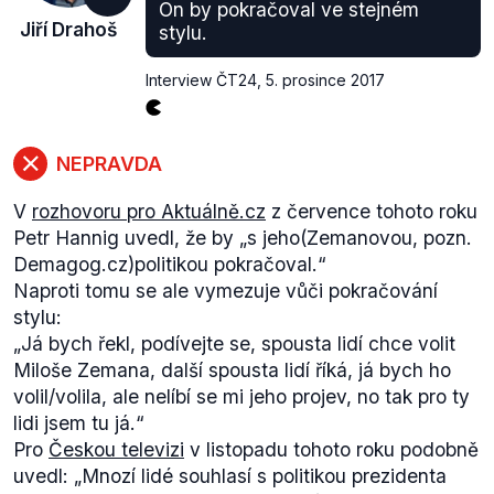
% (.pdf, str. 5). Třetí Michal Horáček získal podporu
On by pokračoval ve stejném
Jiří Drahoš
stylu.
u třinácti procent respondentů. Voličské preference
zde ukazují, kolik lidí z těch, kdo plánují jít volit,
Interview ČT24
,
5. prosince 2017
preferuje toho kterého kandidáta. Zahrnuti jsou zde i
ti, kteří nejsou rozhodnuti.
Říjnový
výzkum agentury MEDIAN
pro Seznam.cz
NEPRAVDA
také ukázal, že Jiří Drahoš je nejvážnějším
protikandidátem Miloše Zemana, a to dlouhodobě.
V
rozhovoru pro Aktuálně.cz
z července tohoto roku
MEDIAN sestavoval volební model pro druhé kolo
Petr Hannig uvedl, že by „
s jeho
(Zemanovou, pozn.
prezidentských voleb, kde je vidět, že pozice
Demagog.cz)
politikou pokračoval.
“
Drahoše a Zemana je poměrně vyrovnaná (nicméně
Naproti tomu se ale vymezuje vůči pokračování
voliči Miloše Zemana jsou silněji rozhodnutí, že jej
stylu:
budou volit).
„
Já bych řekl, podívejte se, spousta lidí chce volit
Miloše Zemana, další spousta lidí říká, já bych ho
volil/volila, ale nelíbí se mi jeho projev, no tak pro ty
lidi jsem tu já.“
Pro
Českou televizi
v listopadu tohoto roku podobně
uvedl: „
Mnozí lidé souhlasí s politikou prezidenta