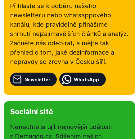
Výrok hodnotíme jako pravdivý, protože program
Přihlaste se k odběru našeho
Pavla Fischera i jeho vyjádření v rozhovoru jsou v
newsletteru nebo
whatsappového
tomto ohledu skutečně velmi obecná.
kanálu, kde pravidelně přinášíme
shrnutí nejzajímavějších článků a analýz.
Začněte nás odebírat, a mějte tak
přehled o tom, jaké dezinformace a
nepravdy se zrovna v Česku šíří.
Newsletter
WhatsApp
Sociální sítě
Nenechte si ujít nejnovější události
z Demagog.cz. Sdílením našich