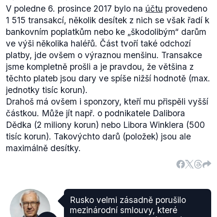
V poledne 6. prosince 2017 bylo na
účtu
provedeno
1 515 transakcí, několik desítek z nich se však řadí k
bankovním poplatkům nebo ke „škodolibým“ darům
ve výši několika haléřů. Část tvoří také odchozí
platby, jde ovšem o výraznou menšinu. Transakce
jsme kompletně prošli a je pravdou, že většina z
těchto plateb jsou dary ve spíše nižší hodnotě (max.
jednotky tisíc korun).
Drahoš má ovšem i sponzory, kteří mu přispěli vyšší
částkou. Může jít např. o podnikatele Dalibora
Dědka (2 miliony korun) nebo Libora Winklera (500
tisíc korun). Takovýchto darů (položek) jsou ale
maximálně desítky.
Rusko velmi zásadně porušilo
mezinárodní smlouvy, které