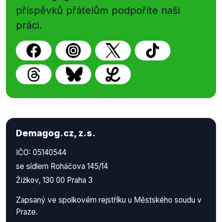
příspěvků přátelům podpoříte naši
práci.
Demagog.cz, z.s.
IČO: 05140544
se sídlem Roháčova 145/14
Žižkov, 130 00 Praha 3
Zapsaný ve spolkovém rejstříku u Městského soudu v
Praze.