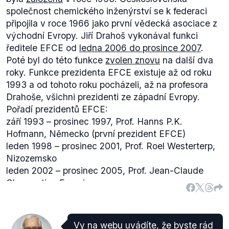
zájem (
.pdf
, str. 6). Z těchto informací není jasné,
společnost chemického inženýrství se k federaci
zda a v jaké míře musela pro schválení Strategie
připojila v roce 1966 jako první vědecká asociace z
jednání s politiky probíhat.
východní Evropy. Jiří Drahoš vykonával funkci
ředitele EFCE od
ledna 2006 do prosince 2007
.
Poté byl do této funkce
zvolen znovu
na další dva
roky. Funkce prezidenta EFCE existuje až od roku
1993 a od tohoto roku pocházeli, až na profesora
Drahoše, všichni prezidenti ze západní Evropy.
Pořadí prezidentů EFCE:
září 1993 – prosinec 1997, Prof. Hanns P.K.
Hofmann, Německo (první prezident EFCE)
leden 1998 – prosinec 2001, Prof. Roel Westerterp,
Nizozemsko
leden 2002 – prosinec 2005, Prof. Jean-Claude
Charpentier, Francie
leden 2006 – prosinec 2009, Prof. Jiří Drahoš,
Česká republika
leden 2010 – prosinec 2013, Prof. Richard Darton,
Vy na webu uvádíte, že byste rád