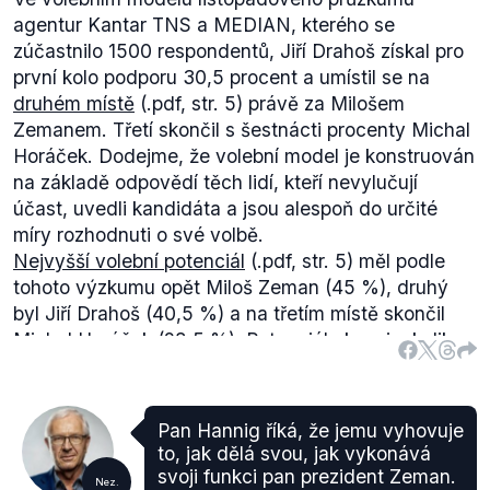
agentur Kantar TNS a MEDIAN, kterého se
zúčastnilo 1500 respondentů, Jiří Drahoš získal pro
první kolo podporu 30,5 procent a umístil se na
druhém místě
(.pdf, str. 5) právě za Milošem
Zemanem. Třetí skončil s šestnácti procenty Michal
Horáček. Dodejme, že volební model je konstruován
na základě odpovědí těch lidí, kteří nevylučují
účast, uvedli kandidáta a jsou alespoň do určité
míry rozhodnuti o své volbě.
Nejvyšší volební potenciál
(.pdf, str. 5) měl podle
tohoto výzkumu opět Miloš Zeman (45 %), druhý
byl Jiří Drahoš (40,5 %) a na třetím místě skončil
Michal Horáček (28,5 %). Potenciál ukazuje, kolik
lidí uvažuje o volbě kandidáta (jde tedy o vyšší číslo
než v modelu).
Také říjnový
průzkum
CVVM (.pdf) ukázal, že Miloš
Pan Hannig říká, že jemu vyhovuje
Zeman vede ve voličských preferencích, a to s 34
to, jak dělá svou, jak vykonává
%. Na druhém místě se objevil opět Jiří Drahoš s 22
svoji funkci pan prezident Zeman.
Nez.