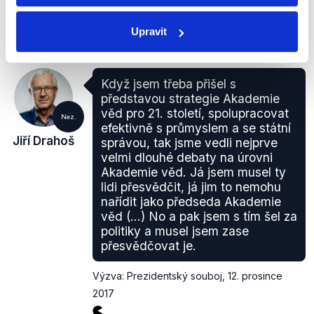
politickým spektrem. Podporu mezi poslanci
získali
Petr Hannig, Jiří Hynek a Vratislav Kulhánek, taktéž
Upravit
napříč politickým spektrem.
Oproti první přímé volbě prezidenta v roce 2013
kandiduje pro nadcházející volbu méně kandidátů
Když jsem třeba přišel s
politických stran či hnutí. V roce 2013 se volby
představou strategie Akademie
účastnili kandidáti těchto politických stran:
Jiří
věd pro 21. století, spolupracovat
Nez.
Dientsbier ml.
jako oficiální kandidát ČSSD, který
efektivně s průmyslem a se státní
Jiří Drahoš
správou, tak jsme vedli nejprve
získal podporu stranických senátorů;
Přemysl
velmi dlouhé debaty na úrovni
Sobotka
jako kandidát ODS a
Karel Schwarzenberg
Akademie věd. Já jsem musel ty
za TOP 09, jíž tehdy předsedal – oba sbírali podpisy
lidi přesvědčit, já jim to nemohu
stranických poslanců. Jako
nezávislí kandidáti
nařídit jako předseda Akademie
sbírající podpisy občanů se v roce 2013 volby
věd (...) No a pak jsem s tím šel za
zúčastnili Jana Bobošíková, Jan Fischer, Táňa
politiky a musel jsem zase
Fischerová, Vladimír Franz, Zuzana Roithová a
přesvědčovat je.
Miloš Zeman.
Výzva: Prezidentský souboj
,
12. prosince
2017