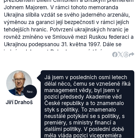
Johnem Majorem. V rámci tohoto memoranda
Ukrajina slíbila vzdát se svého jaderného arzenálu,
výměnou za garanci její bezpečnosti v rámci jejích
tehdejších hranic. Potvrzení ukrajinských hranic je
rovněž zmíněno ve Smlouvě mezi Ruskou federaci a
Ukrajinou podepsanou 31. května 1997. Dále se
jedná o dokument Dohoda o rozmístění
černomořské flotily z téhož roku.
Charkovský pakt
podepsaný 21. dubna 2010, rozšiřující dohodu z roku
1997, opět potvrzuje, že flotila Ruské federace se
Já jsem v posledních osmi letech
nachází na ukrajinském území.
dělal něco, čemu se vznešeně říká
První sankce EU proti Rusku vešly v platnost
17.
management vědy, byl jsem v
Nez.
března 2014
. Jednalo se o cestovní omezení a
pozici předsedy Akademie věd
Jiří Drahoš
České republiky a to znamenalo
zmrazení finančních prostředků určených
styk s politiky. To znamenalo
jednotlivcům s rozhodovacími pravomocemi v
neustálé potýkání se s politiky, s
Rusku a na Krymu. V červenci 2014 uložila EU
premiéry, s ministry financí a
ekonomické sankce. V březnu 2015 Evropská rada
dalšími politiky. V poslední době
spojila jejich trvání s úplným plněním
Minských
měla vláda pozici vicepremiéra