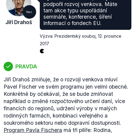
Spojené království
podpořil rozvoj venkova. Máte
leden 2014 – prosinec 2017, Prof. Rafiqul Gani,
tam akce typu uspořádání
Nez.
Dánsko
semináře, konference, šíření
Jiří Drahoš
informací o fondech EU.
Výzva: Prezidentský souboj
,
12. prosince
2017
PRAVDA
Jiří Drahoš zmiňuje, že o rozvoji venkova mluví
Pavel Fischer ve svém programu jen velmi obecně.
Konkrétně by očekával, že se bude zmiňovat
například o změně rozpočtového určení daní, více
financích do regionů, udržení výroby v malých
rodinných farmách, kombinaci veřejného a
soukromého sektoru nebo dopravní dostupnosti.
Program Pavla Fischera
má tři pilíře: Rodina,