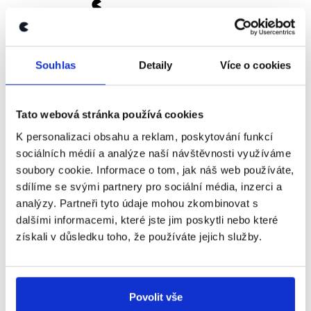
PRAVDA
Souhlas
Detaily
Více o cookies
Jiří Drahoš svou kandidaturu na prezidenta
republiky
oznámil
dne 28. března 2017 v
Jablunkově, odkud pochází. Jiří Drahoš pro svou
Tato webová stránka používá cookies
kandidaturu získal dostatečnou podporu od občanů,
když na ministerstvo vnitra
podal kandidaturu
(.pdf,
K personalizaci obsahu a reklam, poskytování funkcí
str. 1 a 282) s peticí se 141 455 platnými podpisy,
sociálních médií a analýze naší návštěvnosti využíváme
přičemž dle
zákona
o volbě prezidenta je nutných
soubory cookie. Informace o tom, jak náš web používáte,
alespoň 50 000 podpisů. Ke sběru podpisů od
sdílíme se svými partnery pro sociální média, inzerci a
občanů nutných ke kandidatuře se
rozhodli
také
analýzy. Partneři tyto údaje mohou zkombinovat s
Michal Horáček a Miloš Zeman.
dalšími informacemi, které jste jim poskytli nebo které
Nikdo z devíti současných kandidátů na pozici
získali v důsledku toho, že používáte jejich služby.
prezidenta republiky není oficiálním kandidátem
politické strany. Podporu senátorů pro svou
kandidaturu
využili
Pavel Fischer, Marek Hilšer a
Povolit vše
Miroslav Topolánek, ovšem podpisy získali napříč