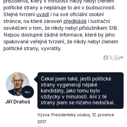
prezidenta, který v minulosti nikdy nebyl členem
politické strany a neplánuje to ani v budoucnosti.
Stejné tvrzení
uvádí
i na své oficiální osobní
stránce, na které zároveň
předkládá
i lustrační
osvědčení o tom, že nikdy nebyl příslušníkem StB.
Nejsou dostupné žádné informace, které by jeho
opakované veřejné tvrzení, že nikdy nebyl členem
politické strany, vyvrátily.
Čekal jsem také, jestli politické
strany vygenerují nějaké
kandidáty, jako tomu bylo
Nez.
vždycky v minulosti. Ani z té
Jiří Drahoš
strany jsem se ničeho nedočkal.
Výzva: Prezidentský souboj
,
12. prosince
2017