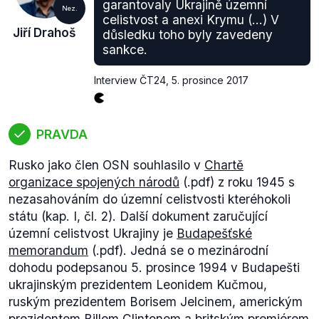
garantovaly Ukrajině územní
Nez.
celistvost a anexi Krymu (...) V
Jiří Drahoš
důsledku toho byly zavedeny
sankce.
Interview ČT24
,
5. prosince 2017
PRAVDA
Rusko jako člen OSN souhlasilo v
Chartě
organizace spojených národů
(.pdf) z roku 1945 s
nezasahováním do územní celistvosti kteréhokoli
státu (kap. I, čl. 2). Další dokument zaručující
územní celistvost Ukrajiny je
Budapešťské
memorandum
(.pdf). Jedná se o mezinárodní
dohodu podepsanou 5. prosince 1994 v Budapešti
ukrajinským prezidentem Leonidem Kučmou,
ruským prezidentem Borisem Jelcinem, americkým
prezidentem Billem Clintonem a britským premiérem