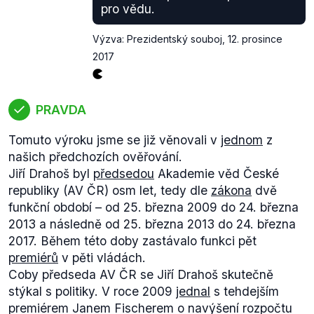
dohod
.
pro vědu.
Výzva: Prezidentský souboj
,
12. prosince
2017
PRAVDA
Tomuto výroku jsme se již věnovali v
jednom
z
našich předchozích ověřování.
Jiří Drahoš byl
předsedou
Akademie věd České
republiky (AV ČR) osm let, tedy dle
zákona
dvě
funkční období – od 25. března 2009 do 24. března
2013 a následně od 25. března 2013 do 24. března
2017. Během této doby zastávalo funkci pět
premiérů
v pěti vládách.
Coby předseda AV ČR se Jiří Drahoš skutečně
stýkal s politiky. V roce 2009
jednal
s tehdejším
premiérem Janem Fischerem o navýšení rozpočtu