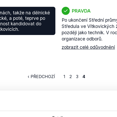
PRAVDA
árnách, takže na dělnické
cké, a poté, teprve po
Po ukončení Střední prům
žnost kandidovat do
Středula ve Vítkovických 
kovicích.
později jako technik. V r
organizace odborů.
zobrazit celé odůvodnění
‹ PŘEDCHOZÍ
1
2
3
4