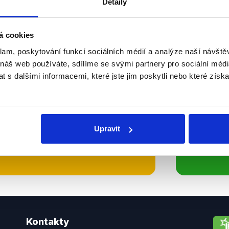
Detaily
Soci
á cookies
sletteru nebo
Nenecht
klam, poskytování funkcí sociálních médií a analýze naší návšt
delně přinášíme shrnutí
z Dema
 náš web používáte, sdílíme se svými partnery pro sociální média
 Začněte nás odebírat, a
příspě
 s dalšími informacemi, které jste jim poskytli nebo které získa
ezinformace a nepravdy se
práci.
Upravit
WhatsApp
Kontakty