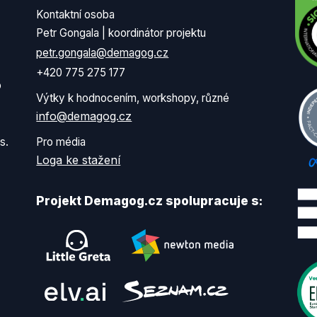
Kontaktní osoba
Petr Gongala | koordinátor projektu
petr.gongala@demagog.cz
+420 775 275 177
o
Výtky k hodnocením, workshopy, různé
info@demagog.cz
s.
Pro média
Loga ke stažení
Projekt Demagog.cz spolupracuje s: