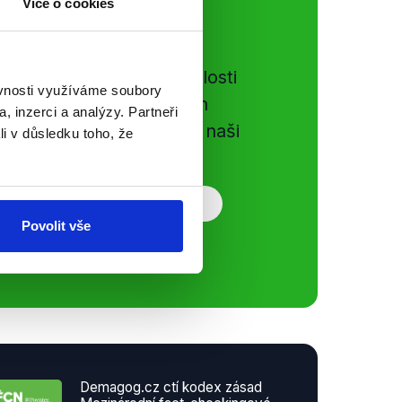
Více o cookies
ální sítě
e si ujít nejnovější události
ěvnosti využíváme soubory
gog.cz. Sdílením našich
, inzerci a analýzy. Partneři
vků přátelům podpoříte naši
li v důsledku toho, že
Povolit vše
Demagog.cz ctí kodex zásad