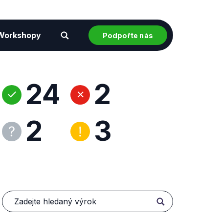
Workshopy
Podpořte nás
24
2
2
3