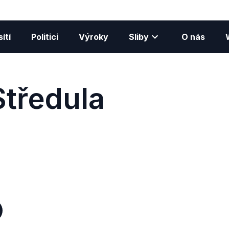
ítí
Politici
Výroky
Sliby
O nás
Středula