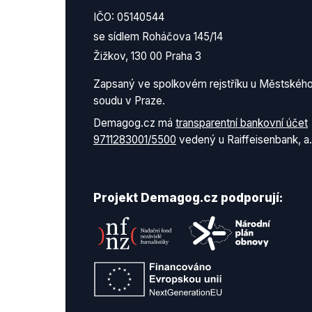
IČO: 05140544
se sídlem Roháčova 145/14
Žižkov, 130 00 Praha 3
Zapsaný ve spolkovém rejstříku u Městskéh
soudu v Praze.
Demagog.cz má
transparentní bankovní účet
9711283001/5500
vedený u Raiffeisenbank, a.
Projekt Demagog.cz podporují: