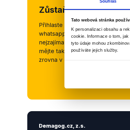
Souhlas
Zůstaňme v kontaktu
Tato webová stránka použív
Přihlaste se k odběru našeho
new
K personalizaci obsahu a re
whatsappového kanálu, kde pravi
cookie. Informace o tom, jak
nejzajímavějších článků a analýz.
tyto údaje mohou zkombinovat
používáte jejich služby.
mějte tak přehled o tom, jaké d
zrovna v Česku šíří.
Newsletter
Demagog.cz, z.s.