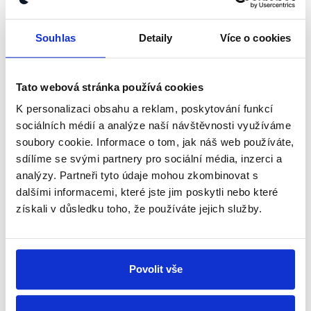
Události, komentáře
,
8. ledna 2020
Souhlas
Detaily
Více o cookies
ZAVÁDĚJÍCÍ
Ministerstvo pro místní rozvoj vyčíslilo celkové
Tato webová stránka používá cookies
jednorázové náklady rekodifikace na stovky milionů.
K personalizaci obsahu a reklam, poskytování funkcí
Ministerstvo vnitra pak skutečně udává částku 2,2
sociálních médií a analýze naší návštěvnosti využíváme
miliardy, jedná se však o spodní hranici, přičemž
soubory cookie. Informace o tom, jak náš web používáte,
náklady mohou snadno stoupnout až na 31,6
sdílíme se svými partnery pro sociální média, inzerci a
miliard.
analýzy. Partneři tyto údaje mohou zkombinovat s
zobrazit celé odůvodnění
dalšími informacemi, které jste jim poskytli nebo které
získali v důsledku toho, že používáte jejich služby.
V čem se neshodujeme, je to, že
vlastně Ministerstvo vnitra
Povolit vše
vyčíslilo, jako kdybysme stavěli
všechny úřady na zelené louce,
Klára
jako kdyby tady žádné stavební