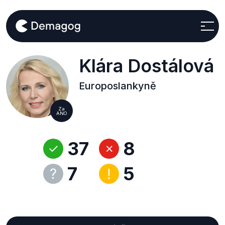
Klára Dostálová
Europoslankyně
Za
ANO
37
8
7
5