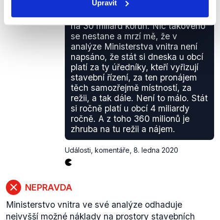
Upravit
Dostálová
řízení nebylo. Tak samozřejmě to
vyčíslilo nové úřady pro úředníky
na 30 miliard korun. Nic takového
se nestane a mrzí mě, že v
analýze Ministerstva vnitra není
napsáno, že stát si dneska u obcí
platí za ty úředníky, kteří vyřizují
stavební řízení, za ten pronájem
těch samozřejmě místností, za
režii, a tak dále. Není to málo. Stát
si ročně platí u obcí 4 miliardy
ročně. A z toho 360 milionů je
zhruba na tu režii a nájem.
Události, komentáře
,
8. ledna 2020
NEPRAVDA
Ministerstvo vnitra ve své analýze odhaduje
nejvyšší možné náklady na prostory stavebních