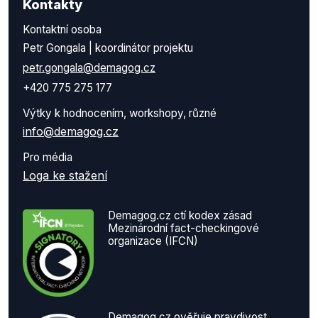
Kontakty
Kontaktní osoba
Petr Gongala | koordinátor projektu
petr.gongala@demagog.cz
+420 775 275 177
Výtky k hodnocením, workshopy, různé
info@demagog.cz
Pro média
Loga ke stažení
Demagog.cz ctí kodex zásad
Mezinárodní fact-checkingové
organizace (IFCN)
Demagog.cz ověřuje pravdivost