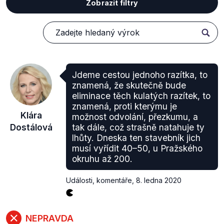
Zobrazit filtry
Jdeme cestou jednoho razítka, to
znamená, že skutečně bude
eliminace těch kulatých razítek, to
znamená, proti kterýmu je
Klára
možnost odvolání, přezkumu, a
Dostálová
tak dále, což strašně natahuje ty
lhůty. Dneska ten stavebník jich
musí vyřídit 40–50, u Pražského
okruhu až 200.
Události, komentáře
,
8. ledna 2020
NEPRAVDA