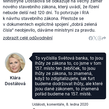
Ministryně Dostálová se odkazuje na věcný záměr
nového stavebního zákona, který uvádí, že řízení
nebude delší než 120 dní. To potvrzuje i RIA
k návrhu stavebního zákona. Přestože se
v dokumentech explicitně spojení „dobrá zelená
čísla“ neobjevilo, dáváme ministryni za pravdu.
zobrazit celé odůvodnění
To vyčíslila Světová banka, to jsou
lhůty ze zákona to, co jsme v tom
157. místo ten žebříček, to jsou
lhůty ze zákona, to znamená,
Klára
když to zdigitalizujete, tak furt
Dostálová
budeme dodržovat lhůty, ale které
jsou dané zákonem, to znamená
pořád budeme na 157. místě.
Události, komentáře
,
8. ledna 2020