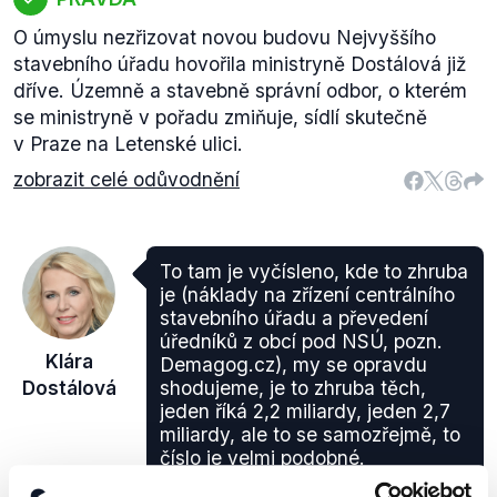
O úmyslu nezřizovat novou budovu Nejvyššího
stavebního úřadu hovořila ministryně Dostálová již
dříve. Územně a stavebně správní odbor, o kterém
se ministryně v pořadu zmiňuje, sídlí skutečně
v Praze na Letenské ulici.
zobrazit celé odůvodnění
To tam je vyčísleno, kde to zhruba
je (náklady na zřízení centrálního
stavebního úřadu a převedení
úředníků z obcí pod NSÚ, pozn.
Klára
Demagog.cz), my se opravdu
Dostálová
shodujeme, je to zhruba těch,
jeden říká 2,2 miliardy, jeden 2,7
miliardy, ale to se samozřejmě, to
číslo je velmi podobné.