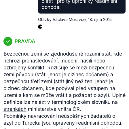
platit i pro ty uprchlíky readmisní
dohoda.
Otázky Václava Moravce
,
18. října 2015
PRAVDA
Bezpečnou zemí se zjednodušeně rozumí stát, kde
nehrozí pronásledování, mučení, násilí nebo
ozbrojený konflikt. Rozlišuje se mezi bezpečnou
zemí původu (stát, jehož je cizinec občanem) a
bezpečnou třetí zemí (stát jiný než ten, jehož je
cizinec občanem, kde pobýval před vstupem na
území a kam se může vrátit a požádat o azyl). Úplné
definice lze nalézt v terminologickém slovníku na
stránkách
ministerstva vnitra ČR.
Podmínky navracování neúspěšných žadatelů o
azyl do Turecka jsou upraveny
readmisní dohodou
.