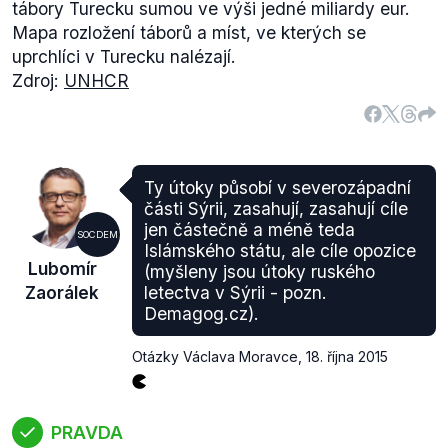
tábory Turecku sumou ve výši jedné miliardy eur.
Jakkoliv jsou výše uvedené výpočty a dedukce v
Mapa rozložení táborů a míst, ve kterých se
rozporu s tvrzením ministra Zaorálka, jsou natolik
uprchlíci v Turecku nalézají.
velkými zobecněními, že výrok není možné s jistotou
Zdroj:
UNHCR
vyvrátit.
Ty útoky působí v severozápadní
části Sýrii, zasahují, zasahují cíle
jen částečně a méně teda
SOCDEM
Islámského státu, ale cíle opozice
Lubomír
(myšleny jsou útoky ruského
Zaorálek
letectva v Sýrii - pozn.
Demagog.cz).
Otázky Václava Moravce
,
18. října 2015
PRAVDA