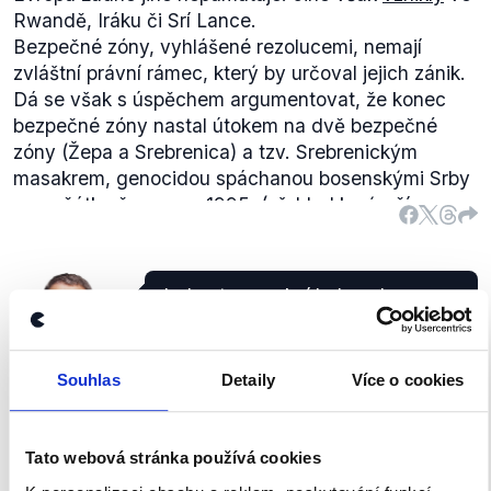
Rwandě, Iráku či Srí Lance.
Bezpečné zóny, vyhlášené rezolucemi, nemají
zvláštní právní rámec, který by určoval jejich zánik.
Dá se však s úspěchem argumentovat, že konec
bezpečné zóny nastal útokem na dvě bezpečné
zóny (Žepa a Srebrenica) a tzv. Srebrenickým
masakrem, genocidou spáchanou bosenskými Srby
na počátku července 1995. (
přehled
k výročí
události) Ta vzápětí vyprovokovala bombardování
strategických cílů Srbska jednotkami NATO, známé
jako
Operation Deliberate Force
.
Jeden typ sankcí byl uvalen v
souvislosti s anexí Krymu, ten
zůstává v platnosti. Další sankce
SOCDEM
byly uvaleny kvůli situaci na
Souhlas
Detaily
Více o cookies
Lubomír
východní Ukrajině.
Zaorálek
Otázky Václava Moravce
,
18. října 2015
Tato webová stránka používá cookies