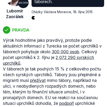
výpadku 100 miliard (předpokládáme, že hovoří o
táborech.
SOCDEM
miliardách eur), došlo cca za bezmála 12 let (8,5
Lubomír
miliard * 12 = 102 miliard).
Otázky Václava Moravce
,
18. října 2015
Zaorálek
Podle
předpovědi britské vlády
(.pdf, str. 17) by
měly čisté příspěvky Británie do unijního rozpočtu
činit:
PRAVDA
Účetní rokČistý příspěvek do rozpočtu EU
Výrok hodnotíme jako pravdivý, protože podle
(miliardy EUR)2015-16
aktuálních informací z Turecka se počet uprchlíků v
14,4942016-1712,0462017-1810,3742018-
táborech pohybuje okolo
300 000 osob
. Celkový
1911,5872019-2011,962
zdroj: HM Treasury, výpočty
počet uprchlíků k 2. říjnu je
2 072 290 syrských
vlastní
I při sečtení čistých příspěvků do rozpočtu
uprchlíků
.
EU od letošního roku až do roku 2020 (bez ohledu
V táborech je tak pouhých 15 % z celkového počtu
na to, že k samotnému vyvolání procedury podle
všech syrských uprchlíků. Tábory jsou přeplněné a
článku 50 Smlouvy o EU
dojde pravděpodobně s
migranti musí
přežívat
mimo tábory, například na
určitým časovým odstupem, načež UK bude nadále
ulici, v neobydlených rozpadlých domech, nebo
přispívat do unijního rozpočtu až do svého
těm, kterým to finanční situace umožní, i v
skutečného vystoupení) činí výsledná suma asi
pronajatých domech. EU se reakci na současnou
60,5 miliard euro, tedy výrazně méně než částka, o
situaci uprchlíků dohodla, že
podpoří
uprchlické
které mluví Lubomír Zaorálek.