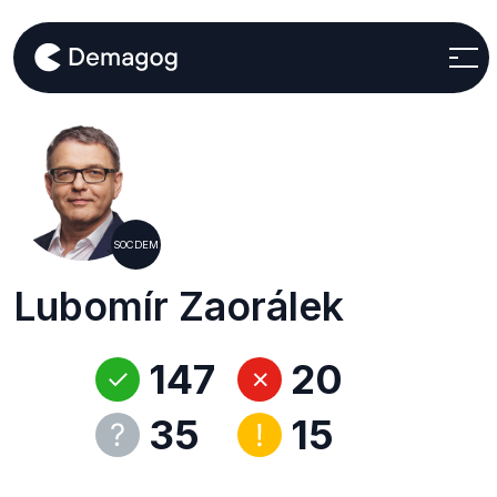
SOCDEM
Lubomír Zaorálek
147
20
35
15