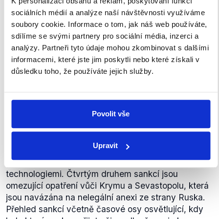
K personalizaci obsahu a reklam, poskytování funkcí
PRAVDA
sociálních médií a analýze naší návštěvnosti využíváme
soubory cookie. Informace o tom, jak náš web používáte,
V souvislosti s ukrajinsko-ruským konfliktem byly
sdílíme se svými partnery pro sociální média, inzerci a
přijaty čtyři druhy sankcí. Nejprve EU pozastavila
analýzy. Partneři tyto údaje mohou zkombinovat s dalšími
jednání o vízové liberalizaci a dohodě o partnerství
informacemi, které jste jim poskytli nebo které získali v
s Ruskem. Poté přijala restriktivní opatření
důsledku toho, že používáte jejich služby.
spočívající ve zmrazení majetku a zákazu vstupu na
území EU pro osoby a subjekty, které narušují či těží
z narušování teritoriální integrity, suverenity a
Povolit vše
nezávislosti Ukrajiny. Třetí forma přijatých sankcí se
nazývá sektorovými sankcemi a jedná se o sankce
vůči Rusku týkající se přístupu na finanční trhy a
Upravit
obchodu s vojenským materiálem a zbraněmi,
zbožím a technologiemi dvojího užití a citlivými
technologiemi. Čtvrtým druhem sankcí jsou
omezující opatření vůči Krymu a Sevastopolu, která
jsou navázána na nelegální anexi ze strany Ruska.
Přehled sankcí včetně časové osy osvětlující, kdy