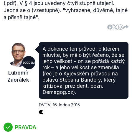
(.pdf). V § 4 jsou uvedeny čtyři stupně utajení.
Jedná se o (vzestupně). "vyhrazené, důvěrné, tajné
a přísně tajné".
A dokonce ten průvod, o kterém
mluvíte, by mělo být řečeno, že se
jeho velikost – on se pořádá každý
SOCDEM
rok – a jeho velikost se zmenšila
Lubomír
(řeč je o Kyjevském průvodu na
Zaorálek
oslavu Stepana Bandery, který
kritizoval prezident, pozn.
Demagog.cz).
DVTV
,
16. ledna 2015
PRAVDA