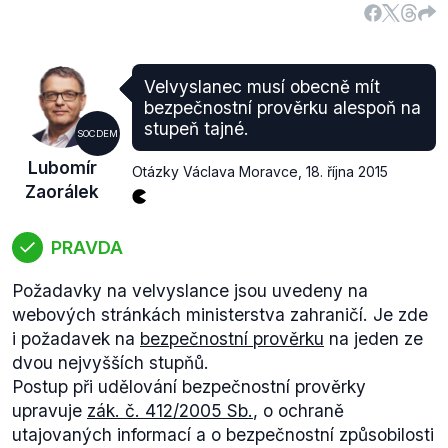
byly které sankce přijaty či prodlouženy, je k
nalezení na stránkách
Rady Evropské unie
.
Všechny sankce jsou stále v platnosti. Ve výše
zmíněném odkazu lze dohledat, že vyjednávání o
Velvyslanec musí obecně mít
vízové liberalizaci či nové dohodě o partnerství s
bezpečnostní prověrku alespoň na
Ruskem zatím nebyla obnovena. Platnost
stupeň tajné.
SOCDEM
jednotlivých sankčních opatření byla prodloužena, a
Lubomír
to do 15. března 2016 v případě opatření vůči
Otázky Václava Moravce
,
18. října 2015
Zaorálek
osobám a entitám, do 23. června 2016 v případě
sankcí navázaných na anexi Krymu a Sevastopolu a
do 31. ledna 2016 v případě sektorových či také
PRAVDA
hospodářských sankcí vůči Rusku.
Požadavky na velvyslance jsou uvedeny na
Ministr Zaorálek má tedy pravdu v tom, že jeden
webových stránkách ministerstva zahraničí. Je zde
typ sankcí byl uvalen v souvislosti s anexí Krymu a
i požadavek na
bezpečnostní prověrku
na jeden ze
další kvůli konfliktu na východě Ukrajiny, i v tom, že
dvou nejvyšších stupňů.
opatření zůstávají v platnosti.
Postup při udělování bezpečnostní prověrky
upravuje
zák. č. 412/2005 Sb.
, o ochraně
utajovaných informací a o bezpečnostní způsobilosti