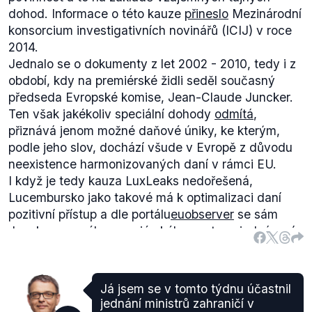
dohod. Informace o této kauze
přineslo
Mezinárodní
konsorcium investigativních novinářů (ICIJ) v roce
2014.
Jednalo se o dokumenty z let 2002 - 2010, tedy i z
období, kdy na premiérské židli seděl současný
předseda Evropské komise, Jean-Claude Juncker.
Ten však jakékoliv speciální dohody
odmítá
,
přiznává jenom možné daňové úniky, ke kterým,
podle jeho slov, dochází všude v Evropě z důvodu
neexistence harmonizovaných daní v rámci EU.
I když je tedy kauza LuxLeaks nedořešená,
Lucembursko jako takové má k optimalizaci daní
pozitivní přístup a dle portálu
euobserver
se sám
Juncker za svého premiérského postu vyjednávaní
za příznivé podmínky pro firmy sídlící v
Lucembursku.
Já jsem se v tomto týdnu účastnil
jednání ministrů zahraničí v