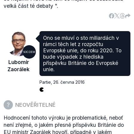
velká část té debaty
".
Ono se mluví o sto miliardách v
rámci těch let z rozpočtu
Evropské unie, do roku 2020. To
SOCDEM
bude výpadek z hlediska
Lubomír
příspěvku Británie do Evropské
Zaorálek
unie.
Partie
,
26. června 2016
NEOVĚŘITELNÉ
Hodnocení tohoto výroku je problematické, neboť
není zřejmé, o jakém přesně příspěvku Británie do
EU ministr Zaorálek hovoří, případně v jakém