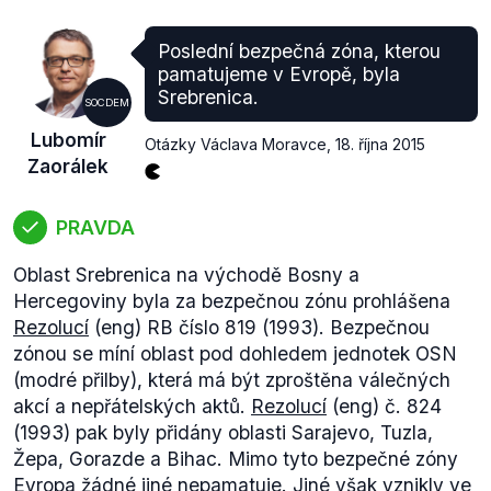
zde
,
zde
). Nicméně z dřívějšího
vyjádření
ministra
zahraničí Sergeje Lavrova je zřejmé, že ruská
Poslední bezpečná zóna, kterou
identifikace cílů není příliš sofistikovaná ("Pokud to
pamatujeme v Evropě, byla
vypadá jako terorista, chová se to jako terorista,
Srebrenica.
SOCDEM
chodí to jako terorista, bojuje to jako terorista, pak je
Lubomír
to jistě terorista, ne?"). Výrok ministra Zaorálka tedy
Otázky Václava Moravce
,
18. října 2015
Zaorálek
hodnotíme jako pravdivý.
Zdroj: Institute fot the Study of War
PRAVDA
Oblast Srebrenica na východě Bosny a
Hercegoviny byla za bezpečnou zónu prohlášena
Rezolucí
(eng) RB číslo 819 (1993). Bezpečnou
zónou se míní oblast pod dohledem jednotek OSN
(modré přilby), která má být zproštěna válečných
akcí a nepřátelských aktů.
Rezolucí
(eng) č. 824
(1993) pak byly přidány oblasti Sarajevo, Tuzla,
Žepa, Gorazde a Bihac. Mimo tyto bezpečné zóny
Evropa žádné jiné nepamatuje. Jiné však
vznikly
ve