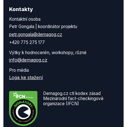
Kontakty
Kontaktní osoba
Petr Gongala | koordinátor projektu
petr.gongala@demagog.cz
+420 775 275 177
Výtky k hodnocením, workshopy, různé
info@demagog.cz
Pro média
Loga ke stažení
Demagog.cz ctí kodex zásad
Mezinárodní fact-checkingové
organizace (IFCN)