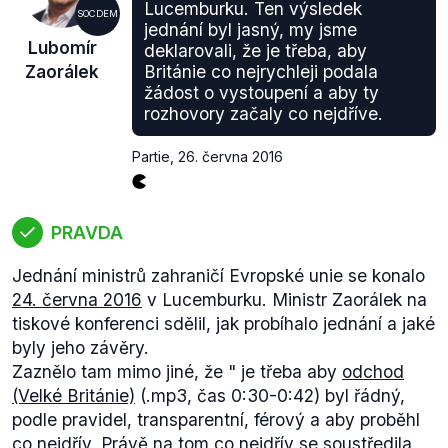
Lucemburku. Ten výsledek
SOCDEM
jednání byl jasný, my jsme
Lubomír
deklarovali, že je třeba, aby
Zaorálek
Británie co nejrychleji podala
žádost o vystoupení a aby ty
rozhovory začaly co nejdříve.
Partie
,
26. června 2016
PRAVDA
Jednání ministrů zahraničí Evropské unie se konalo
24. června 2016
v Lucemburku. Ministr Zaorálek na
tiskové konferenci sdělil, jak probíhalo jednání a jaké
byly jeho závěry.
Zaznělo tam mimo jiné, že "
je třeba aby
odchod
(Velké Británie)
(.mp3, čas 0:30-0:42)
byl řádný,
podle pravidel, transparentní, férový a aby proběhl
co nejdřív. Právě na tom co nejdřív se soustředila