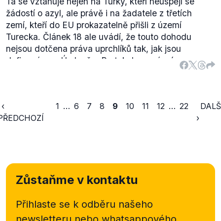
Ta se vztahuje nejen na Turky, kteří neuspějí se
žádostí o azyl, ale právě i na žadatele z třetích
zemí, kteří do EU prokazatelně přišli z území
Turecka. Článek 18 ale uvádí, že touto dohodu
nejsou dotčena práva uprchlíků tak, jak jsou
definována v Úmluvě a Protokolu o právním
postavení uprchlíků. V
článku 33
je zde zakotven
princip nenavracení, který zakazuje vyhošťovat
uprchlíky do zemí, kde by mohl být ohrožen jejich
‹
1
…
6
7
8
9
10
11
12
…
22
DALŠ
život, nebo svoboda. Protože Turecko není na
PŘEDCHOZÍ
›
seznamu bezpečných zemí (za bezpečné je
považuje pouze
Bulharsko
), je fungování readmisní
dohody limitované. V případě, že by Turecko bylo
zařazeno na seznam bezpečných zemí, došlo by k
usnadnění a zrychlení procesu vracení
Zůstaňme v kontaktu
neúspěšných žadatelů o azyl zpět do Turecka.
Výrok tedy hodnotíme jako pravdivý.
Přihlaste se k odběru našeho
newsletteru nebo
whatsappového