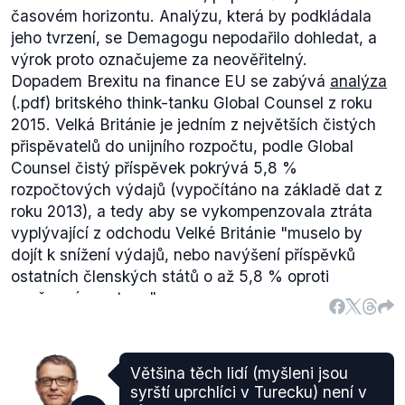
časovém horizontu. Analýzu, která by podkládala
jeho tvrzení, se Demagogu nepodařilo dohledat, a
výrok proto označujeme za neověřitelný.
Dopadem Brexitu na finance EU se zabývá
analýza
(.pdf) britského think-tanku Global Counsel z roku
2015. Velká Británie je jedním z největších čistých
přispěvatelů do unijního rozpočtu, podle Global
Counsel čistý příspěvek pokrývá 5,8 %
rozpočtových výdajů (vypočítáno na základě dat z
roku 2013), a tedy aby se vykompenzovala ztráta
vyplývající z odchodu Velké Británie
"muselo by
dojít k snížení výdajů, nebo navýšení příspěvků
ostatních členských států o až 5,8 % oproti
současnému stavu".
Výdaje na rok 2015
činily 141,2 miliard euro, z čehož
škrty ve výši 6 % se rovnají přibližně 8,5 miliard eur,
tedy při velmi hrubém zjednodušení rozpočtového
Většina těch lidí (myšleni jsou
plánování by k ministrem Zaorálkem zmíněnému
syrští uprchlíci v Turecku) není v