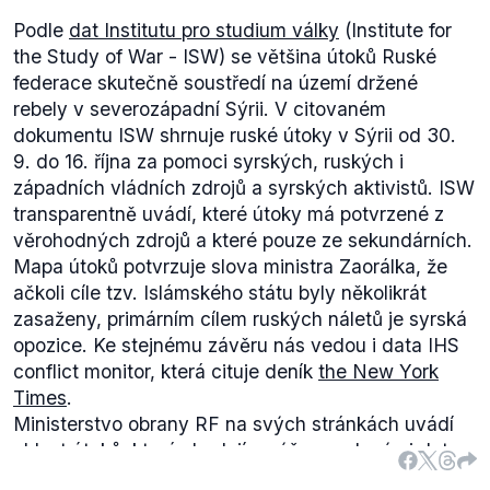
Podle
dat Institutu pro studium války
(
Institute for
the Study of War - ISW
) se většina útoků Ruské
federace skutečně soustředí na území držené
rebely v severozápadní Sýrii. V citovaném
dokumentu ISW shrnuje ruské útoky v Sýrii od 30.
9. do 16. října za pomoci syrských, ruských i
západních vládních zdrojů a syrských aktivistů. ISW
transparentně uvádí, které útoky má potvrzené z
věrohodných zdrojů a které pouze ze sekundárních.
Mapa útoků potvrzuje slova ministra Zaorálka, že
ačkoli cíle tzv. Islámského státu byly několikrát
zasaženy, primárním cílem ruských náletů je syrská
opozice. Ke stejnému závěru nás vedou i data IHS
conflict monitor, která cituje deník
the New York
Times
.
Ministerstvo obrany RF na svých stránkách uvádí
oblast útoků, která shodují s výše uvedenými daty,
ale tvrdí, že cílem je výhradně Islámský stát (např.