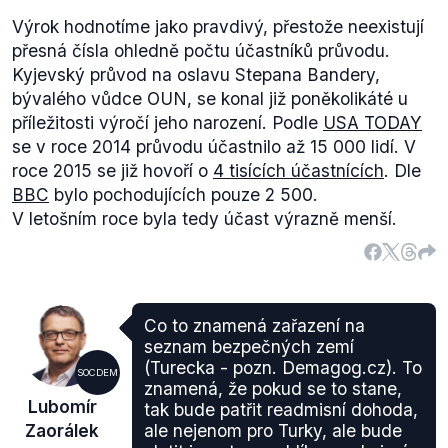
Výrok hodnotíme jako pravdivý, přestože neexistují
přesná čísla ohledně počtu účastníků průvodu.
Kyjevský průvod na oslavu Stepana Bandery,
bývalého vůdce OUN, se konal již poněkolikáté u
příležitosti výročí jeho narození. Podle
USA TODAY
se v roce 2014 průvodu účastnilo až 15 000 lidí. V
roce 2015 se již hovoří o
4 tisících účastnících
. Dle
BBC
bylo pochodujících pouze 2 500.
V letošním roce byla tedy účast výrazně menší.
Co to znamená zařazení na
seznam bezpečných zemí
(Turecka - pozn. Demagog.cz). To
SOCDEM
znamená, že pokud se to stane,
Lubomír
tak bude patřit readmisní dohoda,
Zaorálek
ale nejenom pro Turky, ale bude