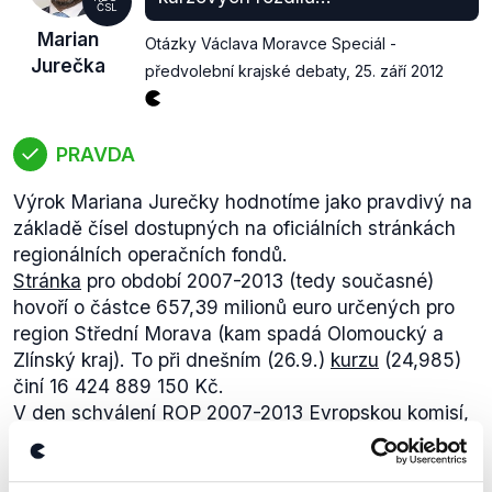
ČSL
Marian
Otázky Václava Moravce Speciál -
Jurečka
předvolební krajské debaty
,
25. září 2012
PRAVDA
Výrok Mariana Jurečky hodnotíme jako pravdivý na
základě čísel dostupných na oficiálních stránkách
regionálních operačních fondů.
Stránka
pro období 2007-2013 (tedy současné)
hovoří o částce 657,39 milionů euro určených pro
region Střední Morava (kam spadá Olomoucký a
Zlínský kraj). To při dnešním (26.9.)
kurzu
(24,985)
činí 16 424 889 150 Kč.
V den schválení ROP 2007-2013 Evropskou komisí,
tedy 3.12. 2007, se jednalo podle
tehdejšího kurzu
o
částku 17 249 913 600 Kč.
Pro představu, o 18 miliard korun by se jednalo při