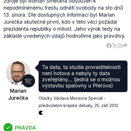
zdroje byl Roman Smetana odsouzen k
nepodmíněnému trestu odnětí svobody na sto dnů
13. února. Dle dostupných informací byl Marian
Jurečka skutečně první, kdo v této věci požádal
prezidenta republiky o milost. Jeho výrok tedy na
základě uvedených údajů hodnotíme jako pravdivý.
Ta data, ta studie proveditelnosti
není hotova a nebyly ty data
zveřejněny... (jedná se o možnou
KDU-
ČSL
výstavbu spalovny u Přerova)
Marian
Jurečka
Otázky Václava Moravce Speciál -
předvolební krajské debaty
,
25. září 2012
PRAVDA