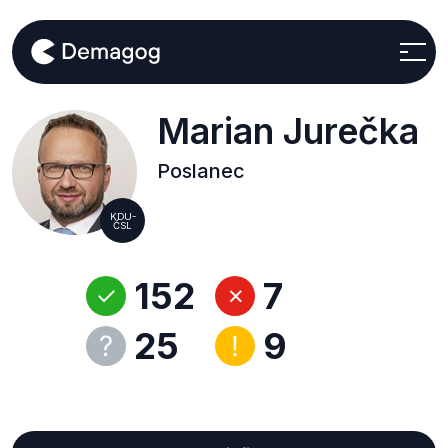
Marian Jurečka
Poslanec
KDU-
ČSL
152
7
25
9