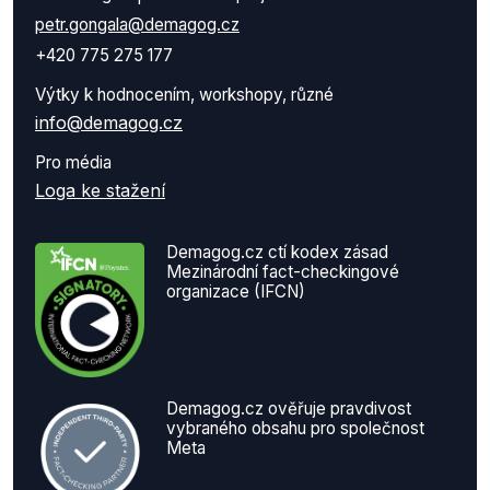
petr.gongala@demagog.cz
+420 775 275 177
Výtky k hodnocením, workshopy, různé
info@demagog.cz
Pro média
Loga ke stažení
Demagog.cz ctí kodex zásad
Mezinárodní fact-checkingové
organizace (IFCN)
Demagog.cz ověřuje pravdivost
vybraného obsahu pro společnost
Meta