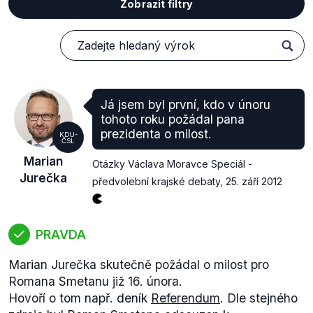
Zobrazit filtry
Já jsem byl první, kdo v únoru
tohoto roku požádal pana
prezidenta o milost.
KDU-
ČSL
Marian
Otázky Václava Moravce Speciál -
Jurečka
předvolební krajské debaty
,
25. září 2012
PRAVDA
Marian Jurečka skutečně požádal o milost pro
Romana Smetanu již 16. února.
Hovoří o tom např. deník
Referendum
. Dle stejného