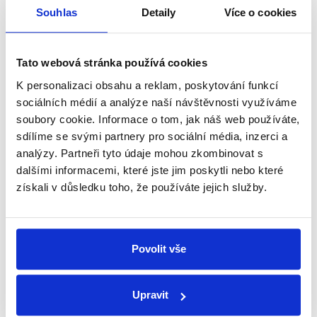
Souhlas
Detaily
Více o cookies
kurzu 27,381 Kč za 1 Euro.
Tato webová stránka používá cookies
K personalizaci obsahu a reklam, poskytování funkcí
‹ PŘEDCHOZÍ
1
…
17
18
19
20
sociálních médií a analýze naší návštěvnosti využíváme
soubory cookie. Informace o tom, jak náš web používáte,
sdílíme se svými partnery pro sociální média, inzerci a
analýzy. Partneři tyto údaje mohou zkombinovat s
dalšími informacemi, které jste jim poskytli nebo které
Zůstaňme v kontaktu
získali v důsledku toho, že používáte jejich služby.
Přihlaste se k odběru našeho
newsletteru nebo
whatsappového
Povolit vše
kanálu, kde pravidelně přinášíme
shrnutí nejzajímavějších článků a analýz.
Upravit
Začněte nás odebírat, a mějte tak