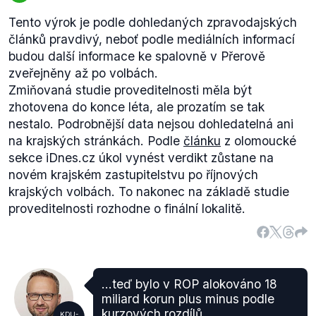
Tento výrok je podle dohledaných zpravodajských
článků pravdivý, neboť podle mediálních informací
budou další informace ke spalovně v Přerově
zveřejněny až po volbách.
Zmiňovaná studie proveditelnosti měla být
zhotovena do konce léta, ale prozatím se tak
nestalo. Podrobnější data nejsou dohledatelná ani
na krajských stránkách. Podle
článku
z olomoucké
sekce iDnes.cz úkol vynést verdikt zůstane na
novém krajském zastupitelstvu po říjnových
krajských volbách. To nakonec na základě studie
proveditelnosti rozhodne o finální lokalitě.
...teď bylo v ROP alokováno 18
miliard korun plus minus podle
kurzových rozdílů...
KDU-