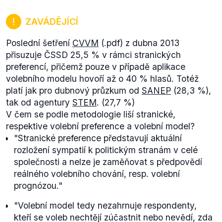
zahrnuty nebyly (je tam nenahraditelná dětská
výživa, léky a knihy). Nešlo ovšem o maximální
ZAVÁDĚJÍCÍ
možné snížení.
Poslední šetření
CVVM
(.pdf) z dubna 2013
přisuzuje ČSSD 25,5 % v rámci stranických
preferencí, přičemž pouze v případě aplikace
volebního modelu hovoří až o 40 % hlasů. Totéž
platí jak pro dubnový průzkum od
SANEP
(28,3 %),
tak od agentury
STEM
. (27,7 %)
V čem se podle metodologie liší stranické,
respektive volební preference a volební model?
"Stranické preference představují aktuální
rozložení sympatií k politickým stranám v celé
společnosti a nelze je zaměňovat s předpovědí
reálného volebního chování, resp. volební
prognózou."
"Volební model tedy nezahrnuje respondenty,
kteří se voleb nechtějí zúčastnit nebo nevědí, zda