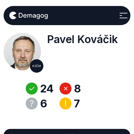
Pavel Kováčik
KSČM
24
8
6
7