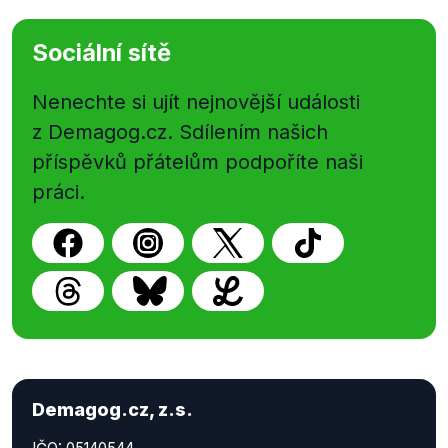
Sociální sítě
Nenechte si ujít nejnovější události
z Demagog.cz. Sdílením našich
příspěvků přátelům podpoříte naši
práci.
Demagog.cz, z.s.