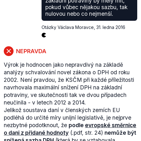
základní potraviny by měly mít,
veřejně k dispozici.
pokud vůbec nějakou sazbu, tak
nulovou nebo co nejmenší.
Otázky Václava Moravce
,
31. ledna 2016
NEPRAVDA
Výrok je hodnocen jako nepravdivý na základě
analýzy schvalování novel zákona o DPH od roku
2002. Není pravdou, že KSČM při každé příležitosti
navrhovala maximální snížení DPH na základní
potraviny, ve skutečnosti tak ve dvou případech
neučinila - v letech 2012 a 2014.
Jelikož soustava daní v členských zemích EU
podléhá do určité míry unijní legislativě, je nejprve
nezbytné podotknout, že
podle
evropské směrnice
o dani z přidané hodnoty
(.pdf, str. 24)
nemůže být
snížená sazba DPH
(která by se vztahovala