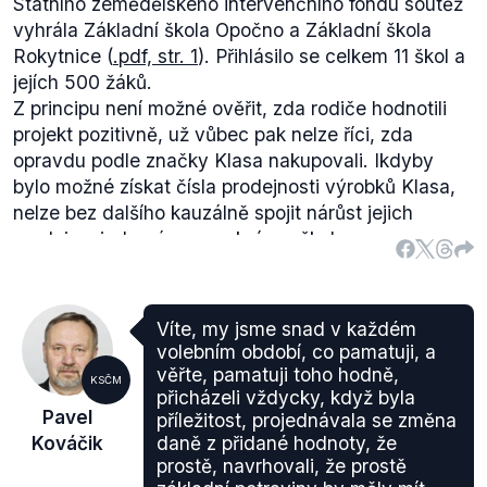
Státního zemědělského intervenčního fondu soutěž
vyhrála Základní škola Opočno a Základní škola
Rokytnice (
.pdf, str. 1
). Přihlásilo se celkem 11 škol a
jejích 500 žáků.
Z principu není možné ověřit, zda rodiče hodnotili
projekt pozitivně, už vůbec pak nelze říci, zda
opravdu podle značky Klasa nakupovali. Ikdyby
bylo možné získat čísla prodejnosti výrobků Klasa,
nelze bez dalšího kauzálně spojit nárůst jejich
prodeje s jednorázovou akcí pro školy v
Královehradeckém kraji. Co se nákladů soutěže
týče, rovněž nejde o údaje z veřejných zdrojů
dostupné. Kromě ceny výhercům zahrnovaly také
Víte, my jsme snad v každém
odměnu pro účastníky soutěže. Účastníci byli
volebním období, co pamatuji, a
odměněni
knihami, propagačními materiály s logem
věřte, pamatuji toho hodně,
KSČM
značky Klasa a potravinářskými výrobky
. Obě
přicházeli vždycky, když byla
Pavel
příležitost, projednávala se změna
vítězné základní školy pak vyhrály výlet v hodnotě
Kováčik
daně z přidané hodnoty, že
5000 korun (
.pdf, str. 1
). Další, například
prostě, navrhovali, že prostě
administrativní či logistické náklady, však nejsou