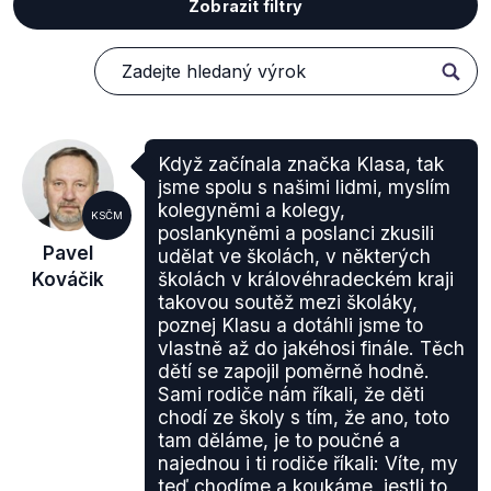
Zobrazit filtry
Když začínala značka Klasa, tak
jsme spolu s našimi lidmi, myslím
kolegyněmi a kolegy,
KSČM
poslankyněmi a poslanci zkusili
Pavel
udělat ve školách, v některých
Kováčik
školách v královéhradeckém kraji
takovou soutěž mezi školáky,
poznej Klasu a dotáhli jsme to
vlastně až do jakéhosi finále. Těch
dětí se zapojil poměrně hodně.
Sami rodiče nám říkali, že děti
chodí ze školy s tím, že ano, toto
tam děláme, je to poučné a
najednou i ti rodiče říkali: Víte, my
teď chodíme a koukáme, jestli to