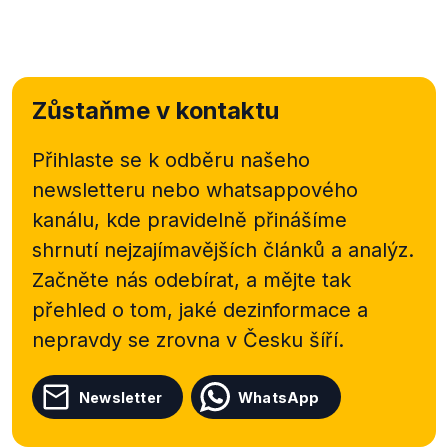
zdravotnictví nebude zřizovatelem jeslí a předá tuto
službu do rukou soukromníků, zdůvodňuje na
zpravodajských
stránkách
Českého rozhlasu mluvčí
ministerstva tím, že
"děti, které jsou umístěny v
Zůstaňme v kontaktu
jeslích nevyžadují zdravotnickou péči v tom smyslu,
že by se jednalo o děti nemocné nebo nějak
hendikepované"
.
Přihlaste se k odběru našeho
newsletteru nebo
whatsappového
kanálu, kde pravidelně přinášíme
shrnutí nejzajímavějších článků a analýz.
Začněte nás odebírat, a mějte tak
přehled o tom, jaké dezinformace a
nepravdy se zrovna v Česku šíří.
Newsletter
WhatsApp