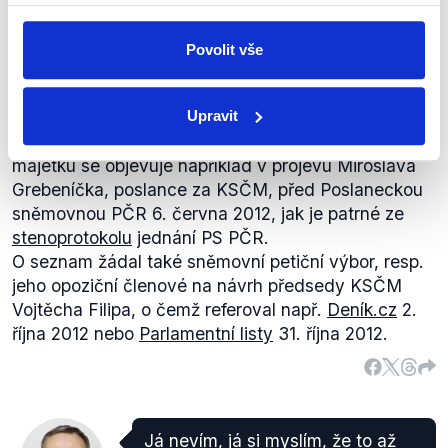
PRAVDA
Výrok hodnotíme jako pravdivý, protože poslanci
Povolit vše
KSČM při různých příležitostech opakovaně
upozorňovali na absenci seznamu restituovaného
Upravit
církevního majetku a požadovali jej.
Požadavek na předložení seznamu restituovaného
majetku se objevuje například v projevu Miroslava
Grebeníčka, poslance za KSČM, před Poslaneckou
sněmovnou PČR 6. června 2012, jak je patrné ze
stenoprotokolu
jednání PS PČR.
O seznam žádal také sněmovní petiční výbor, resp.
jeho opoziční členové na návrh předsedy KSČM
Vojtěcha Filipa, o čemž referoval např.
Deník.cz
2.
října 2012 nebo
Parlamentní listy
31. října 2012.
Já nevím, já si myslím, že to až