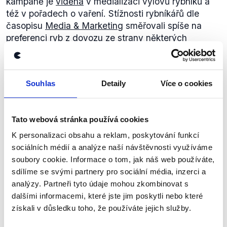
kampaně je
viděna
v medializaci výlovů rybníků a
též v pořadech o vaření. Stížnosti rybníkářů dle
časopisu
Media & Marketing
směřovali spíše na
preferenci ryb z dovozu ze strany některých
řetězců.
Souhlas
Detaily
Více o cookies
(..) my jsme přímo několikrát
žádali, že chceme ten seznam
Tato webová stránka používá cookies
(všeho o co je možné žádat v
KSČM
rámci zákona o církevních
K personalizaci obsahu a reklam, poskytování funkcí
Pavel
restitucích, pozn.), aby byl
sociálních médií a analýze naší návštěvnosti využíváme
Kováčik
zveřejněn, aby byl součástí
soubory cookie. Informace o tom, jak náš web používáte,
zákona dokonce jsme to chtěl.
sdílíme se svými partnery pro sociální média, inzerci a
analýzy. Partneři tyto údaje mohou zkombinovat s
Otázky Václava Moravce
,
12. května 2013
dalšími informacemi, které jste jim poskytli nebo které
získali v důsledku toho, že používáte jejich služby.