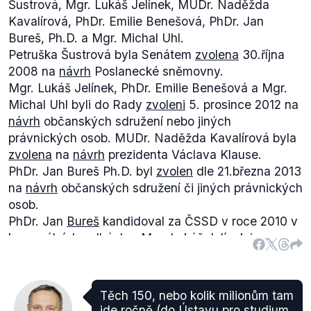
Šustrová, Mgr. Lukáš Jelínek, MUDr. Naděžda
Kavalírová, PhDr. Emilie Benešová, PhDr. Jan
Bureš, Ph.D. a Mgr. Michal Uhl.
Petruška Šustrová byla Senátem
zvolena
30.října
2008 na
návrh
Poslanecké sněmovny.
Mgr. Lukáš Jelínek, PhDr. Emilie Benešová a Mgr.
Michal Uhl byli do Rady
zvoleni
5. prosince 2012 na
návrh
občanských sdružení nebo jiných
právnických osob. MUDr. Naděžda Kavalírová byla
zvolena
na
návrh
prezidenta Václava Klause.
PhDr. Jan Bureš Ph.D. byl
zvolen
dle 21.března 2013
na
návrh
občanských sdružení či jiných právnických
osob.
PhDr. Jan
Bureš
kandidoval za ČSSD v roce 2010 v
komunálních volbách a Mgr. Lukáš
Jelínek
je
členem představenstva Masarykovy demokratické
akademie, čili think-tanku české demokratické
levice.
Těch 150, nebo kolik milionům tam
Dle paragrafu 9 odst. (1) písm. b)
Zákona
č.
jde ročně (do Ústavu pro studium