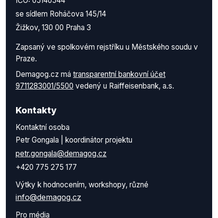
IČO: 05140544
se sídlem Roháčova 145/14
Žižkov, 130 00 Praha 3
Zapsaný ve spolkovém rejstříku u Městského soudu v
Praze.
Demagog.cz má
transparentní bankovní účet
9711283001/5500
vedený u Raiffeisenbank, a.s.
Kontakty
Kontaktní osoba
Petr Gongala | koordinátor projektu
petr.gongala@demagog.cz
+420 775 275 177
Výtky k hodnocením, workshopy, různé
info@demagog.cz
Pro média