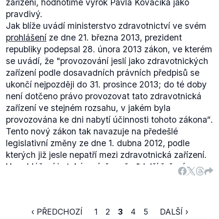
zařízení, hodnotíme výrok Pavla Kováčika jako
pravdivý.
Jak blíže uvádí ministerstvo zdravotnictví ve svém
prohlášení
ze dne 21. března 2013, prezident
republiky podepsal 28. února 2013 zákon, ve kterém
se uvádí, že
"provozování jeslí jako zdravotnických
zařízení podle dosavadních právních předpisů se
ukončí nejpozději do 31. prosince 2013; do té doby
není dotčeno právo provozovat tato zdravotnická
zařízení ve stejném rozsahu, v jakém byla
provozována ke dni nabytí účinnosti tohoto zákona“
.
Tento nový zákon tak navazuje na předešlé
legislativní změny ze dne 1. dubna 2012, podle
kterých již jesle nepatří mezi zdravotnická zařízení.
V prohlášení je také zmíněno, že
"další řešení
týkající se jeslí včetně pracovněprávních postupů je
plně v kompetenci jejich dosavadních
provozovatelů a zřizovatelů"
.
‹ PŘEDCHOZÍ
1
2
3
4
5
DALŠÍ ›
Skutečnost, že od 1. ledna 2014 tak už ministerstvo