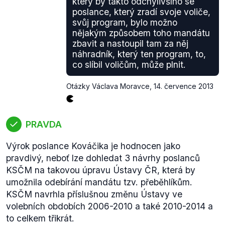
který by takto odchýlivšího se
návrhů. K DPH se vztahoval návrh komunistického
poslance, který zradí svoje voliče,
poslance
Petra Braného
(.pdf, strana 40), kde
svůj program, bylo možno
navrhuje zrušit plánované zvýšení snížené sazby
nějakým způsobem toho mandátu
daně.
zbavit a nastoupil tam za něj
náhradník, který ten program, to,
I v roce
2009
byl návrh na zvýšení DPH (o 1
co slíbil voličům, může plnit.
procentní bod u obou sazeb) součástí
balíku změn
.
Ten byl navíc na žádnost vlády projednáván ve
Otázky Václava Moravce
,
14. července 2013
zrychleném řízení tzv. ve stavu legislativní nouze. I
zde navrhla komunistická poslankyně
Miloslava
Vostrá
(.pdf, strana 3) zrušit část novely, která mění
PRAVDA
zákon o dani z přidané hodnoty.
Ve volebním období 2010-2013 se DPH měnilo
Výrok poslance Kováčika je hodnocen jako
dvakrát. Nejprve v roce 2011 prošel návrh, který
pravdivý, neboť lze dohledat 3 návrhy poslanců
sníženou sazbu zvýšil z 10 na 14 % s tím, že v roce
KSČM na takovou úpravu Ústavy ČR, která by
2013 se má DPH sjednodit na jediné sazbě ve výši
umožnila odebírání mandátu tzv. přeběhlíkům.
17,5 %.
KSČM navrhla příslušnou změnu Ústavy ve
Během tohoto projednávání v září
2011
předložil
volebních obdobích 2006-2010 a také 2010-2014 a
poslanec KSČM Jiří Dolejš
pozměňovací návrh
to celkem třikrát.
(.pdf, str. 8), který sníženou sazbu DPH stanovoval