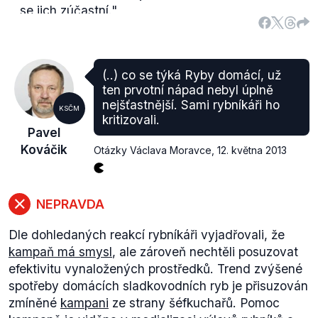
se jich zúčastní."
Pro podrobnější vysvětlení viz Centrum pro výzkum
veřejného mínění: Stranické preference a volební
model v dubnu 2013 (
.pdf
)
(..) co se týká Ryby domácí, už
ten prvotní nápad nebyl úplně
nejšťastnější. Sami rybníkáři ho
KSČM
kritizovali.
Pavel
Kováčik
Otázky Václava Moravce
,
12. května 2013
NEPRAVDA
Dle dohledaných reakcí rybníkáři vyjadřovali, že
kampaň má smysl
, ale zároveň nechtěli posuzovat
efektivitu vynaložených prostředků. Trend zvýšené
spotřeby domácích sladkovodních ryb je přisuzován
zmíněné
kampani
ze strany šéfkuchařů. Pomoc