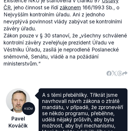
Existence NKÚ je stanovena v článku 97
Ústavy
služeb.
Návrh
, který předkládal tehdejší ministr
ČR
, jeho činnost se řídí
zákonem
166/1993 Sb., o
financí Bohuslav Sobotka, čelil zejména kritice
Nejvyšším kontrolním úřadu. Ani z jednoho
tehdy opoziční
ODS
, růst nepřímých daní ale
nevyplývá povinnost vlády zabývat se kontrolními
kritizoval také poslanec KSČM
Jiří Dolejš
.
závěry úřadu.
Pozměňovací návrh však nepadnul, nicméně
Zákon pouze v § 30 stanoví, že
„všechny schválené
potraviny ani nemohly být nižší sazbou zatíženy.
kontrolní závěry zveřejňuje prezident Úřadu ve
Ve třetím čtení pak poslankyně KSČM
Zuzka
Věstníku Úřadu, zasílá je neprodleně Poslanecké
Rujbrová
upozornila na petici, ve které petenti
sněmovně, Senátu, vládě a na požádání
vyjadřují nesouhlas se zvýšením daně z přidané
ministerstvům.“
hodnoty z 5 na 19 % u hoteliérské a restaurační
činnosti. Ani z její strany však nepadnul
pozměňovací návrh. Nutno dodat, že podle
tehdejších pravidel EU tyto služby do zvýšené
sazby zařazeny být musely.
A s těmi přeběhlíky. Třikrát jsme
V roce
2007
byla změna DPH součástí tzv.
zákona
navrhovali návrh zákona o ztrátě
o stabilizaci veřejných rozpočtů
, kde se kromě
mandátu, v případě, že zpronevěří
KSČM
se někdo programu, přeběhne,
zvýšení snížené sazby z 5 na 9 % schvalovaly
Pavel
udělá nějaký průšvih, aby byla
změny u řady dalších daní a k tomu také směřovala
Kováčik
možnost, aby byl mechanismu,
velká část vystoupení na plénu i pozměňovacích