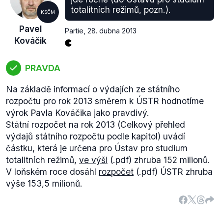
181/2007 Sb. o Ústavu pro studium totalitních
totalitních režimů, pozn.).
KSČM
režimů a o Archivu bezpečnostních složek a o
Pavel
změně některých zákonů do působnosti Rady náleží
Partie
,
28. dubna 2013
Kováčik
jmenovat a odvolávat ředitele a dohlížet na jeho
činnost.
Dle jednacího řádu je Rada "
schopna se usnášet,
PRAVDA
je-li přítomna nadpoloviční většina všech jejích
Na základě informací o výdajích ze státního
členů. K platnosti usnesení Rady je třeba souhlasu
rozpočtu pro rok 2013 směrem k ÚSTR hodnotíme
nadpoloviční většiny všech jejích členů
" (čl.5, odst.
výrok Pavla Kováčika jako pravdivý.
3). Hlasování o odvolání ředitele není v jednacím
Státní rozpočet na rok 2013 (Celkový přehled
řádu nijak zvláštně upraveno.
výdajů státního rozpočtu podle kapitol) uvádí
Při odvolání ředitele Hermana 10. dubna 2013 měla
částku, která je určena pro Ústav pro studium
Rada šest členů, k odvolání tedy stačily čtyři hlasy.
totalitních režimů,
ve výši
(.pdf) zhruba 152 milionů.
Ředitel Herman byl odvolán většinou
pěti
hlasů.
V loňském roce dosáhl
rozpočet
(.pdf) ÚSTR zhruba
Na základě dostupných informací o volbě členů
výše 153,5 milionů.
Rady ÚSTR a podmínkách odvolání ředitele ÚSTR
hodnotíme výrok Pavla Kováčika jako zavádějící.