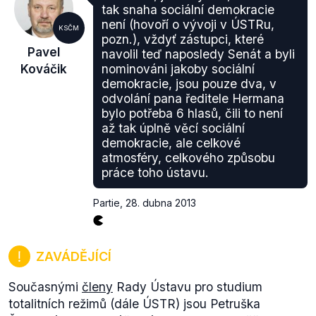
tak snaha sociální demokracie
není (hovoří o vývoji v ÚSTRu,
KSČM
pozn.), vždyť zástupci, které
Pavel
navolil teď naposledy Senát a byli
Kováčik
nominováni jakoby sociální
demokracie, jsou pouze dva, v
odvolání pana ředitele Hermana
bylo potřeba 6 hlasů, čili to není
až tak úplně věcí sociální
demokracie, ale celkové
atmosféry, celkového způsobu
práce toho ústavu.
Partie
,
28. dubna 2013
ZAVÁDĚJÍCÍ
Současnými
členy
Rady Ústavu pro studium
totalitních režimů (dále ÚSTR) jsou Petruška