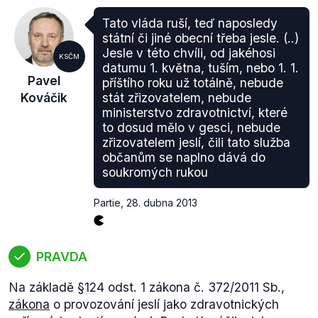
Tato vláda ruší, teď naposledy
státní či jiné obecní třeba jesle. (..)
Jesle v této chvíli, od jakéhosi
KSČM
datumu 1. května, tuším, nebo 1. 1.
Pavel
příštího roku už totálně, nebude
Kováčik
stát zřizovatelem, nebude
ministerstvo zdravotnictví, které
to dosud mělo v gesci, nebude
zřizovatelem jeslí, čili tato služba
občanům se naplno dává do
soukromých rukou
Partie
,
28. dubna 2013
PRAVDA
Na základě §124 odst. 1 zákona č. 372/2011 Sb.,
zákona
o provozování jeslí jako zdravotnických