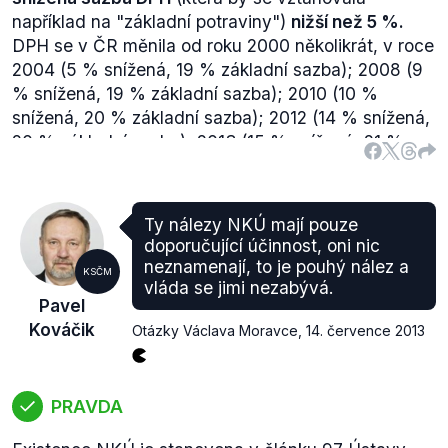
například na "základní potraviny")
nižší než 5 %
.
DPH se v ČR měnila od roku 2000 několikrát, v roce
2004 (5 % snížená, 19 % základní sazba); 2008 (9
% snížená, 19 % základní sazba); 2010 (10 %
snížená, 20 % základní sazba); 2012 (14 % snížená,
20 % základní sazba); 2013 (15 % snížená, 21 %
základní sazba) a 2015 (15 % a 10 % dvě snížené
sazby, 21 % základní).
Pokud se podíváme na návrhy, které měli poslanci
Ty nálezy NKÚ mají pouze
KSČM k návrhům zákonů, měnící tyto sazby,
doporučující účinnost, oni nic
zjistíme, že:
neznamenají, to je pouhý nález a
KSČM
V roce
2004
byl schválen zákon č.
235/2004 Sb.
, o
vláda se jimi nezabývá.
Pavel
dani z přidané hodnoty. Ten sice neznamenal
Kováčik
Otázky Václava Moravce
,
14. července 2013
zvýšení sazeb, naopak, základní sazba poklesla z 22
na 19 %, v rámci implementace evropské legislativy
však bylo nutné přesunout některé položky se
snížené do základní sazby. Pozornost
vzbudila
PRAVDA
zejména změna u stravovacích a ubytovacích