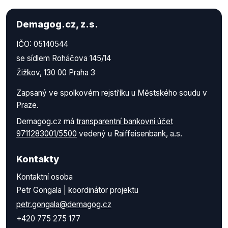
Demagog.cz, z.s.
IČO: 05140544
se sídlem Roháčova 145/14
Žižkov, 130 00 Praha 3
Zapsaný ve spolkovém rejstříku u Městského soudu v
Praze.
Demagog.cz má
transparentní bankovní účet
9711283001/5500
vedený u Raiffeisenbank, a.s.
Kontakty
Kontaktní osoba
Petr Gongala | koordinátor projektu
petr.gongala@demagog.cz
+420 775 275 177