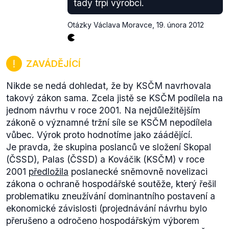
tady trpí výrobci.
Otázky Václava Moravce
,
19. února 2012
ZAVÁDĚJÍCÍ
Nikde se nedá dohledat, že by KSČM navrhovala
takový zákon sama. Zcela jistě se KSČM podílela na
jednom návrhu v roce 2001. Na nejdůležitějším
zákoně o významné tržní síle se KSČM nepodílela
vůbec. Výrok proto hodnotíme jako záádějící.
Je pravda, že skupina poslanců ve složení Skopal
(ČSSD), Palas (ČSSD) a Kováčik (KSČM) v roce
2001
předložila
poslanecké sněmovně novelizaci
zákona o ochraně hospodářské soutěže, který řešil
problematiku zneužívání dominantního postavení a
ekonomické závislosti (projednávání návrhu bylo
přerušeno a odročeno hospodářským výborem