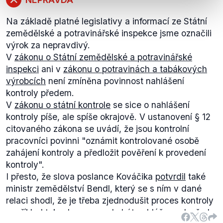
Na základě platné legislativy a informací ze Státní
zemědělské a potravinářské inspekce jsme označili
výrok za nepravdivý.
V
zákonu o Státní zemědělské a potravinářské
inspekci
ani v
zákonu o potravinách a tabákových
výrobcích
není zmíněna povinnost nahlášení
kontroly předem.
V
zákonu o státní kontrole
se sice o nahlášení
kontroly píše, ale spíše okrajově. V ustanovení § 12
citovaného zákona se uvádí, že jsou kontrolní
pracovníci povinni
"oznámit kontrolované osobě
zahájení kontroly a předložit pověření k provedení
kontroly".
I přesto, že slova poslance Kováčika
potvrdil
také
ministr zemědělství Bendl, který se s ním v dané
relaci shodl, že je třeba zjednodušit proces kontroly
například tak, aby nemusely být nahlášeny dopředu,