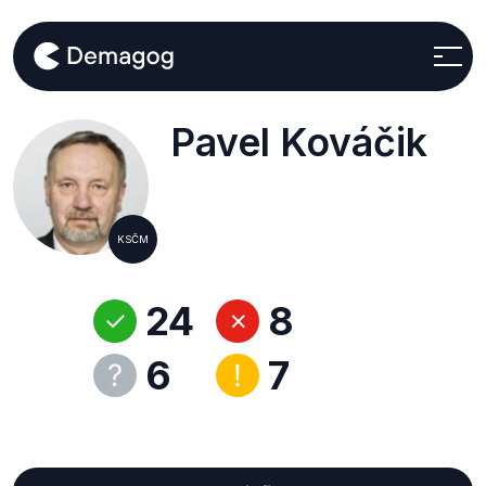
Pavel Kováčik
KSČM
24
8
6
7