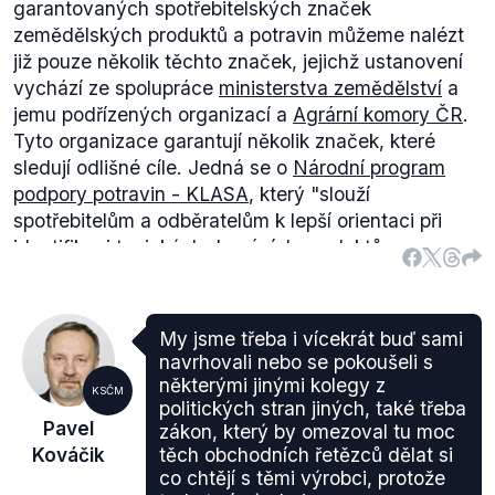
garantovaných spotřebitelských značek
zemědělských produktů a potravin můžeme nalézt
již pouze několik těchto značek, jejichž ustanovení
vychází ze spolupráce
ministerstva zemědělství
a
jemu podřízených organizací a
Agrární komory ČR
.
Tyto organizace garantují několik značek, které
sledují odlišné cíle. Jedná se o
Národní program
podpory potravin - KLASA
, který
"slouží
spotřebitelům a odběratelům k lepší orientaci při
identifikaci typických domácích produktů,
prezentaci jejich kvality v porovnání s
konkurenčními potravinami."
I když je program
zaměřen na podporu
domácích
potravinářských a
My jsme třeba i vícekrát buď sami
zemědělských výrobků, je možné získat tuto
navrhovali nebo se pokoušeli s
garanci i pro
zahraniční výrobce
(pdf.). Následuje
některými jinými kolegy z
KSČM
program
Regionální potravina
, který se zaměňuje na
politických stran jiných, také třeba
Pavel
zákon, který by omezoval tu moc
regionálními potraviny z jednotlivých krajů České
Kováčik
těch obchodních řetězců dělat si
republiky. Vzhledem k výše uvedenému můžeme
co chtějí s těmi výrobci, protože
daný výrok považovat za pravdivý.