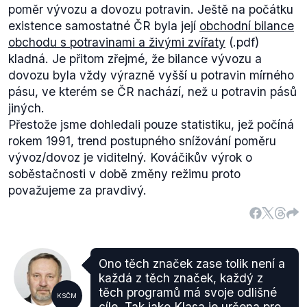
poměr vývozu a dovozu potravin. Ještě na počátku
existence samostatné ČR byla její
obchodní bilance
obchodu s potravinami a živými zvířaty
(.pdf)
kladná. Je přitom zřejmé, že bilance vývozu a
dovozu byla vždy výrazně vyšší u potravin mírného
pásu, ve kterém se ČR nachází, než u potravin pásů
jiných.
Přestože jsme dohledali pouze statistiku, jež počíná
rokem 1991, trend postupného snížování poměru
vývoz/dovoz je viditelný. Kováčikův výrok o
soběstačnosti v době změny režimu proto
považujeme za pravdivý.
Ono těch značek zase tolik není a
každá z těch značek, každý z
těch programů má svoje odlišné
KSČM
cíle. Tak jako Klasa je určena pro