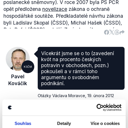
poslanecké sněmovny). V roce 2007 byla PS PČR
opět předložena
novelizace
zákona o ochraně
hospodářské soutěže. Předkladatelé návrhu zákona
byli Ladislav Skopal (ČSSD), Michal Hašek (ČSSD),
Petr Rafaj (ČSSD) a další. Z návrhu zákona není
patrné, zda mezi zmíněnými "dalšími" figurovali i
členové KSČM. V dostupných záznamech také není
možno dohledat, že by KSČM někdy předkládala
Vícekrát jsme se o to (zavedení
zmiňovaný zákon sama.
kvót na procento českých
Zákon, který řeší tuto problematiku komplexně,
potravin v obchodech, pozn.)
KSČM
předložila
v r. 2008 skupina sociálně
pokoušeli a v rámci toho
Pavel
argumentu o svobodném
demokratických poslanců (zákon byl schválen v
Kováčik
podnikání.
roce 2009).
Otázky Václava Moravce
,
19. února 2012
NEOVĚŘITELNÉ
Souhlas
Detaily
Více o cookies