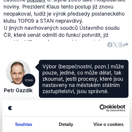
noviny. Prezident Klaus tento postup již znovu
neopakoval, tudíž je výrok předsedy poslaneckého
klubu TOP09 a STAN nepravdivý.
U jiných navrhovaných soudců Ústavního soudu
ČR, které senát odmítl do funkcí potvrdit, již
prezident Klaus pokus o nové jmenování
neozpakoval, což opět staví výrok poslance
Gazdíka do nepravdivé roviny. Navrženými a
zamítnutými kandidáty byli: V. Balaš, V. Pavlíček a
Výbor (bezpečnostní, pozn.) může
K. Veselá - Samková, což dokládá
dokument
o
pouze, jediné, co může dělat, tak
průběhu jednání Senátu ČR v rámci 9. schůze ve 4.
zkoumat, jestli procesy, které jsou
STAN
funkčním období (bod 1). Posledním odmítnutým
nastaveny na městském státním
Petr Gazdík
zastupitelství, jsou správně.
kandidátem (mimo aktuálně odmítnutého kandidáta
Sváčka) na soudce Ústavního soudu ČR byl Milan
Otázky Václava Moravce
,
19. února 2012
Galvas, jenž byl senátem
zamítnut
8. dubna 2004.
Souhlas
Detaily
Více o cookies
NEOVĚŘITELNÉ