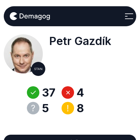
Petr Gazdík
STAN
37
4
5
8