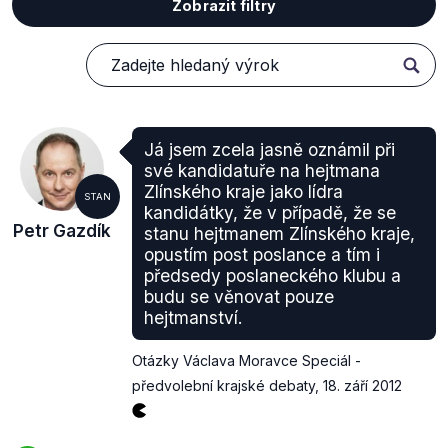
Zobrazit filtry
Já jsem zcela jasně oznámil při
své kandidatuře na hejtmana
Zlínského kraje jako lídra
STAN
kandidátky, že v případě, že se
Petr Gazdík
stanu hejtmanem Zlínského kraje,
opustím post poslance a tím i
předsedy poslaneckého klubu a
budu se věnovat pouze
hejtmanství.
Otázky Václava Moravce Speciál -
předvolební krajské debaty
,
18. září 2012