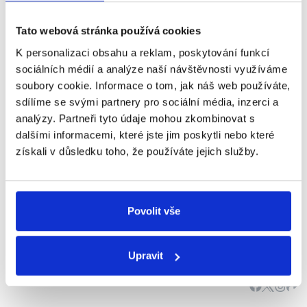
Jednací řád Poslanecké sněmovny
ani konkrétní
Tato webová stránka používá cookies
část webových stránek PS PČR určená
výboru pro
obranu a bezpečnost
pravomoci vůči státnímu
K personalizaci obsahu a reklam, poskytování funkcí
zastupitelství neuvádí.
sociálních médií a analýze naší návštěvnosti využíváme
Na stránkách PS lze nalézt pouze
funkce výborů
v
soubory cookie. Informace o tom, jak náš web používáte,
legislativním procesu.
sdílíme se svými partnery pro sociální média, inzerci a
Unie státních zástupců se ohradila proti úmyslům
analýzy. Partneři tyto údaje mohou zkombinovat s
výboru pro obranu a bezpečnost svolat mimořádné
dalšími informacemi, které jste jim poskytli nebo které
zasedání bezpečnostního výboru k tématu prověrky
získali v důsledku toho, že používáte jejich služby.
mimořádného dohledu vrchního státního
zastupitelství na Městském státním zastupitelství v
Praze dne 6. února 2012. V jejím
prohlášení
(.doc)
Povolit vše
ze dne 16. 02. 2012 uvádí, že "
žádný státní
zástupce není nejen povinen, ale ani oprávněn,
zodpovídat se z výkonu svých zákonných
Upravit
oprávnění Parlamentu ČR, jeho výborům nebo
jednotlivým poslancům či senátorům. Pravomoci
státních zástupců, vztahy uvnitř soustavy státního