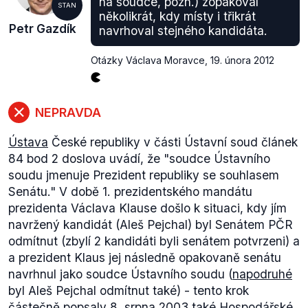
na soudce, pozn.) zopakoval
STAN
několikrát, kdy místy i třikrát
Petr Gazdík
navrhoval stejného kandidáta.
Otázky Václava Moravce
,
19. února 2012
NEPRAVDA
Ústava
České republiky v části
Ústavní soud
článek
84 bod 2 doslova uvádí, že
"soudce Ústavního
soudu jmenuje Prezident republiky se souhlasem
Senátu."
V době 1. prezidentského mandátu
prezidenta Václava Klause došlo k situaci, kdy jím
navržený kandidát (Aleš Pejchal) byl Senátem PČR
odmítnut (zbylí 2 kandidáti byli senátem potvrzeni) a
a prezident Klaus jej následně opakovaně senátu
navrhnul jako soudce Ústavního soudu (
napodruhé
byl Aleš Pejchal odmítnut také) - tento krok
částečně
popsaly
8. srpna 2003 také Hospodářské