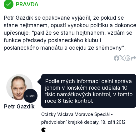
PRAVDA
Petr Gazdík se opakovaně vyjádřil, že pokud se
stane hejtmanem, opustí vysokou politiku a dokonce
upřesňuje
:
"pakliže se stanu hejtmanem, vzdám se
funkce předsedy poslaneckého klubu i
poslaneckého mandátu a odejdu ze sněmovny"
.
Podle mých informací celní správa
jenom v loňském roce udělala 10
tisíc namátkových kontrol, v tomto
STAN
roce 8 tisíc kontrol.
Petr Gazdík
Otázky Václava Moravce Speciál -
předvolební krajské debaty
,
18. září 2012