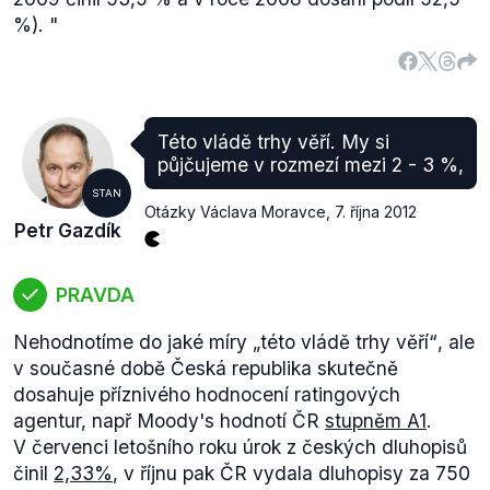
%).
"
Této vládě trhy věří. My si
půjčujeme v rozmezí mezi 2 - 3 %,
STAN
Otázky Václava Moravce
,
7. října 2012
Petr Gazdík
PRAVDA
Nehodnotíme do jaké míry
„této vládě trhy věří“
, ale
v současné době Česká republika skutečně
dosahuje příznivého hodnocení ratingových
agentur, např Moody's hodnotí ČR
stupněm A1
.
V červenci letošního roku úrok z českých dluhopisů
činil
2,33%
, v říjnu pak ČR vydala dluhopisy za 750