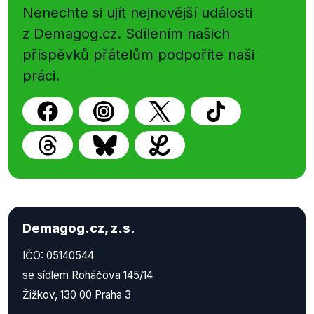
Nenechte si ujít nejnovější události
z Demagog.cz. Sdílením našich
příspěvků přátelům podpoříte naši
práci.
Demagog.cz, z.s.
IČO: 05140544
se sídlem Roháčova 145/14
Žižkov, 130 00 Praha 3