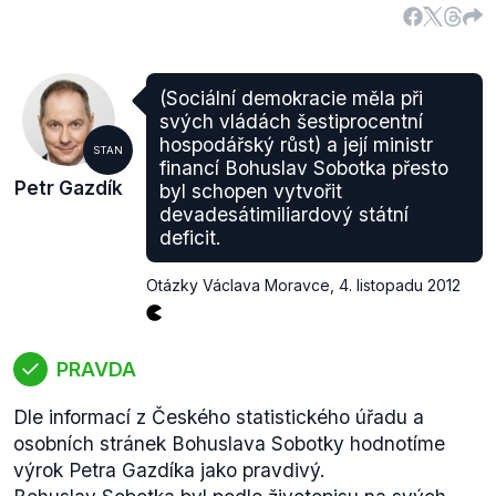
Státní dohled nad exekutory dle paragrafu 7 zákona
vykonává Ministerstvo spravedlnosti.
Jelikož všechny tři oblasti, které zmiňuje Petr
Gazdík, jsou upraveny zákony, kraje, resp.
(Sociální demokracie měla při
zastupitelstvo kraje, může do těchto oblastí
svých vládách šestiprocentní
zasahovat pouze využije-li svého práva navrhovat
hospodářský růst) a její ministr
STAN
zákony. Výrok tedy na základě těchto informací
financí Bohuslav Sobotka přesto
Petr Gazdík
hodnotíme jako pravdivý.
byl schopen vytvořit
devadesátimiliardový státní
deficit.
Otázky Václava Moravce
,
4. listopadu 2012
PRAVDA
Dle informací z Českého statistického úřadu a
osobních stránek Bohuslava Sobotky hodnotíme
výrok Petra Gazdíka jako pravdivý.