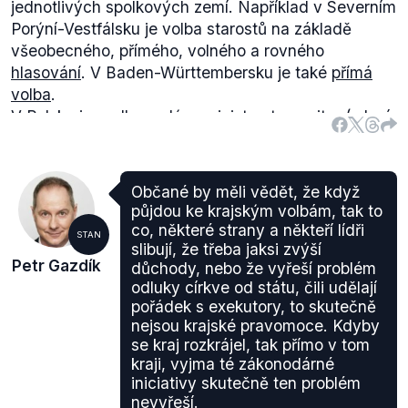
jednotlivých spolkových zemí. Například v Severním
Porýní-Vestfálsku je volba starostů na základě
všeobecného, přímého, volného a rovného
hlasování
. V Baden-Württembersku je také
přímá
volba
.
V Polsku je podle analýzy ministerstva vnitra (mluví
i o volbách starostů na Slovensku a v Polsku)
přímá
volba starostů
(.pdf, s. 14) zavedena od roku 2002.
Občané by měli vědět, že když
půjdou ke krajským volbám, tak to
co, některé strany a někteří lídři
STAN
slibují, že třeba jaksi zvýší
Petr Gazdík
důchody, nebo že vyřeší problém
odluky církve od státu, čili udělají
pořádek s exekutory, to skutečně
nejsou krajské pravomoce. Kdyby
se kraj rozkrájel, tak přímo v tom
Podle podepsaných
dohod
při příležitosti cesty
kraji, vyjma té zákonodárné
prezidenta Čínské lidové republiky do ČR by do
iniciativy skutečně ten problém
nevyřeší.
roku 2020 měla Čína investovat v ČR 136,836 mld.