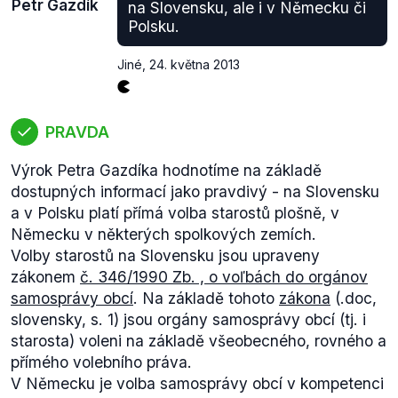
Petr Gazdík
na Slovensku, ale i v Německu či
zemí Evropské unie. Z celkového počtu 229 firem se
Polsku.
98 zabývá výrobou a 11 výzkumem a vývojem.
Největší japonskou investicí v ČR je projekt
Jiné
,
24. května 2013
automobilek Toyota Motor Corporation a Peugeot
Citroën.
Čína
je pro Českou republiku čtvrtým největším
PRAVDA
obchodním partnerem a druhým největším
dovozcem. Pro Českou republiku je Čína 18.
Výrok Petra Gazdíka hodnotíme na základě
největším exportním trhem.
dostupných informací jako pravdivý - na Slovensku
Investice Číny v ČR
v předchozích letech
a v Polsku platí přímá volba starostů plošně, v
nepřekračovaly ročně 500 mil. Kč. Agentura
Německu v některých spolkových zemích.
CzechInvest
pomohla zprostředkovat 12
Volby starostů na Slovensku jsou upraveny
investičních projektů čínských firem v České
zákonem
č. 346/1990 Zb. , o voľbách do orgánov
republice. Objem těchto investic dosáhl v souhrnné
samosprávy obcí
. Na základě tohoto
zákona
(.doc,
výši přes 2,6 mld. Kč. Tyto projekty by do budoucna
slovensky, s. 1) jsou orgány samosprávy obcí (tj. i
měly vytvořit 1,5 tisíce pracovních míst.
starosta) voleni na základě všeobecného, rovného a
přímého volebního práva.
V Německu je volba samosprávy obcí v kompetenci