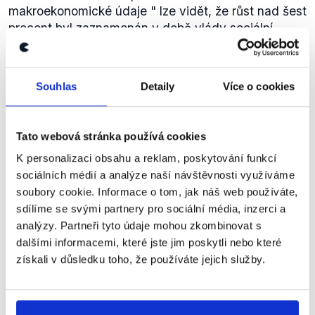
makroekonomické údaje
" lze vidět, že růst nad šest
procent byl zaznamenán v době vlády sociální
demokracie v letech 2005 (6,8%) a 2006 (7%).
Tuto informaci uvádí také např.
Eurostat
.
Ačkoliv tedy za vlády sociální demokracie lze
Souhlas
Detaily
Více o cookies
zaznamenat šestiprocentnní hospodářský růst,
neplatí to pro všechny vlády sociální demokracie. Z
Z toho rozpočtu 60 procent
tohoto důvodu je výrok označen jako zavádějící.
(rozpočtových opatření, pozn.) je
Tato webová stránka používá cookies
na výdajové stránce státního
STAN
K personalizaci obsahu a reklam, poskytování funkcí
rozpočtu. Pouze 30 procent těch
sociálních médií a analýze naší návštěvnosti využíváme
Petr Gazdík
opatření je děláno na příjmové
soubory cookie. Informace o tom, jak náš web používáte,
stránce státního rozpočtu.
sdílíme se svými partnery pro sociální média, inzerci a
Otázky Václava Moravce
,
4. listopadu 2012
analýzy. Partneři tyto údaje mohou zkombinovat s
dalšími informacemi, které jste jim poskytli nebo které
získali v důsledku toho, že používáte jejich služby.
PRAVDA
Výrok hodnotíme jako pravdivý, přesto že