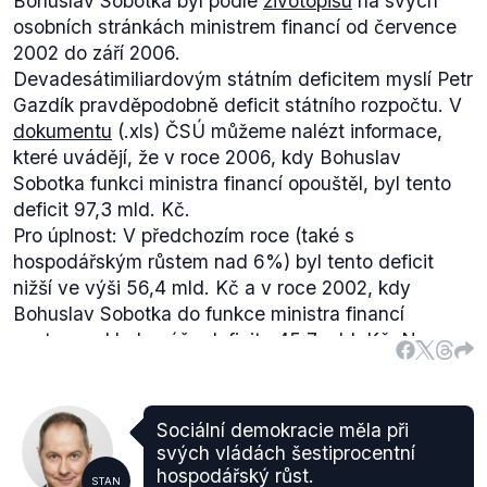
Bohuslav Sobotka byl podle
životopisu
na svých
osobních stránkách ministrem financí od července
2002 do září 2006.
Devadesátimiliardovým státním deficitem myslí Petr
Gazdík pravděpodobně deficit státního rozpočtu. V
dokumentu
(.xls) ČSÚ můžeme nalézt informace,
které uvádějí, že v roce 2006, kdy Bohuslav
Sobotka funkci ministra financí opouštěl, byl tento
deficit 97,3 mld. Kč.
Pro úplnost: V předchozím roce (také s
hospodářským růstem nad 6%) byl tento deficit
nižší ve výši 56,4 mld. Kč a v roce 2002, kdy
Bohuslav Sobotka do funkce ministra financí
nastupoval byla výše deficitu 45,7 mld. Kč. Na
nejvyšší úroveň se však dostal v roce 2003, kdy
dosahoval výše 109,1 mld. Kč.
Sociální demokracie měla při
svých vládách šestiprocentní
hospodářský růst.
STAN