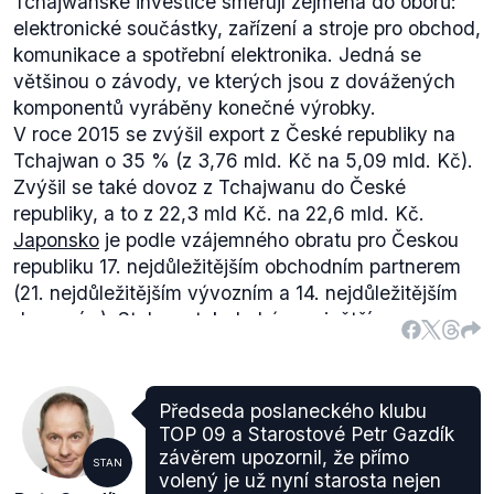
Tchajwanské investice směřují zejména do oborů:
elektronické součástky, zařízení a stroje pro obchod,
komunikace a spotřební elektronika. Jedná se
většinou o závody, ve kterých jsou z dovážených
komponentů vyráběny konečné výrobky.
V roce 2015 se zvýšil export z České republiky na
Tchajwan o 35 % (z 3,76 mld. Kč na 5,09 mld. Kč).
Zvýšil se také dovoz z Tchajwanu do České
republiky, a to z 22,3 mld Kč. na 22,6 mld. Kč.
Japonsko
je podle vzájemného obratu pro Českou
republiku 17. nejdůležitějším obchodním partnerem
(21. nejdůležitějším vývozním a 14. nejdůležitějším
dovozním). Stalo se tak druhým největším
investorem v České republice. V roce 2016 dosáhla
kumulovaná hodnota japonských investic v ČR
celkem 3,6 mld. USD.
Předseda poslaneckého klubu
Japonské firmy v ČR (celkem 229) zaměstnávají 46
TOP 09 a Starostové Petr Gazdík
tisíc zaměstnanců. Počet japonských firem na
závěrem upozornil, že přímo
STAN
území České republiky je čtvrtý nejvyšší ze všech
volený je už nyní starosta nejen