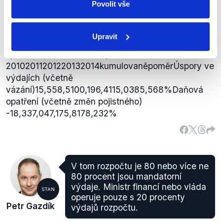
Povolit vše
procentuální vyjádření rozpočtových opatření není
zcela přesné, avšak poměr 2:1 v rámci
rozpočtových opatření na výdajové a příjmové
Upravit
stránce je dodržován od roku 2010, což je ve
vládní
zprávě
doloženo následující tabulkou.
20102011201220132014kumulovaněpoměrÚspory ve
výdajích (včetně
vázání)15,558,5100,196,4115,0385,568%Daňová
opatření (včetně změn pojistného)
-18,337,047,175,8178,232%
V tom rozpočtu je 80 nebo více ne
80 procent jsou mandatorní
výdaje. Ministr financí nebo vláda
STAN
operuje pouze s 20 procenty
Petr Gazdík
výdajů rozpočtu.