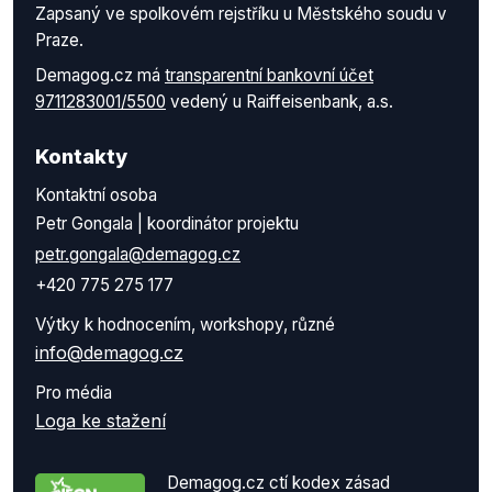
Zapsaný ve spolkovém rejstříku u Městského soudu v
Praze.
Demagog.cz má
transparentní bankovní účet
9711283001/5500
vedený u Raiffeisenbank, a.s.
Kontakty
Kontaktní osoba
Petr Gongala | koordinátor projektu
petr.gongala@demagog.cz
+420 775 275 177
Výtky k hodnocením, workshopy, různé
info@demagog.cz
Pro média
Loga ke stažení
Demagog.cz ctí kodex zásad