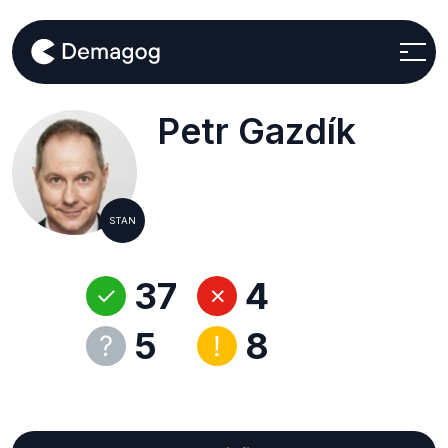
Petr Gazdík
STAN
37
4
5
8