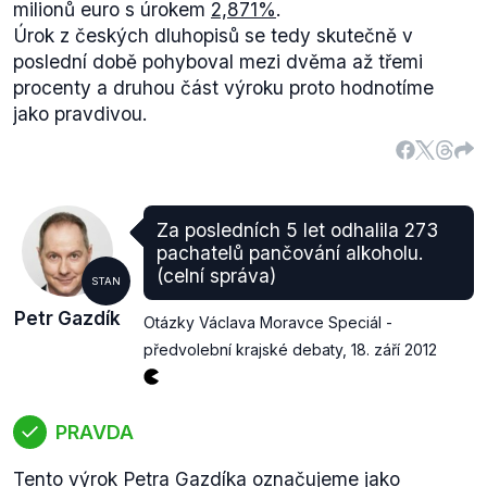
milionů euro s úrokem
2,871%
.
Úrok z českých dluhopisů se tedy skutečně v
poslední době pohyboval mezi dvěma až třemi
procenty a druhou část výroku proto hodnotíme
jako pravdivou.
Za posledních 5 let odhalila 273
pachatelů pančování alkoholu.
(celní správa)
STAN
Petr Gazdík
Otázky Václava Moravce Speciál -
předvolební krajské debaty
,
18. září 2012
PRAVDA
Tento výrok Petra Gazdíka označujeme jako