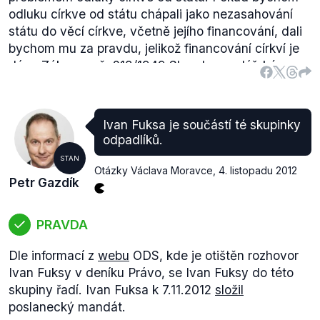
odluku církve od státu chápali jako nezasahování
státu do věcí církve, včetně jejího financování, dali
bychom mu za pravdu, jelikož financování církví je
dáno
Zákonem
č. 218/1949 Sb. o hospodářském
zabezpečení církví a náboženských společností
státem, ve znění pozdějších předpisů. Církve jsou
financovány ze státního rozpočtu, od roku 2011 jde
Ivan Fuksa je součástí té skupinky
o pevnou částku
1,348
miliard korun na platy
odpadlíků.
duchovních. Pokud měl Petr Gazdík na mysli
STAN
aktuální problém majetkového vyrovnání s církvemi,
Otázky Václava Moravce
,
4. listopadu 2012
Petr Gazdík
je tato část výroku též pravdivá, jelikož tuto oblast
řeší vládní
návrh
zákona o majetkovém vyrovnání s
církvemi, který byl zatím Poslanecké sněmovně
PRAVDA
vrácen
Senátem.
Poslední téma, čili exekuce, upravuje
Zákon
č.
Dle informací z
webu
ODS, kde je otištěn rozhovor
120/2001 Sb. o soudních exekutorech a exekučních
Ivan Fuksy v deníku Právo, se Ivan Fuksy do této
činnostech ve znění pozdějších předpisů. Zákon
skupiny řadí. Ivan Fuksa k 7.11.2012
složil
definuje roli exekutora a výkon samotných exekucí.
poslanecký mandát.