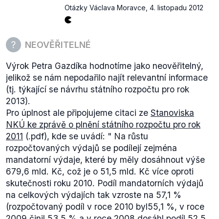
Otázky Václava Moravce
,
4. listopadu 2012
NEOVĚŘITELNÉ
Výrok Petra Gazdíka hodnotíme jako neověřitelný,
jelikož se nám nepodařilo najít relevantní informace
(tj. týkající se návrhu státního rozpočtu pro rok
2013).
Pro úplnost ale připojujeme citaci ze
Stanoviska
NKÚ ke zprávě o plnění státního rozpočtu pro rok
2011
(.pdf), kde se uvádí: "
Na růstu
rozpočtovaných výdajů se podílejí zejména
mandatorní výdaje, které by měly dosáhnout výše
679,6 mld. Kč, což je o 51,5 mld. Kč více oproti
skutečnosti roku 2010. Podíl mandatorních výdajů
na celkových výdajích tak vzroste na 57,1 %
(rozpočtovaný podíl v roce 2010 byl
55,1 %, v roce
2009 činil 53,5 % a v roce 2008 dosáhl podíl 52,5