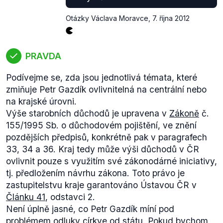
Kč. Z toho 94,95 mld. Kč by mělo být investováno v
Otázky Václava Moravce
,
7. října 2012
roce 2016. Dodejme ovšem, že jde o deklarace a
není vůbec jisté, že investice v této výši do České
republiky přitečou. Prozatím investuje v České
PRAVDA
republice zejména společnost CEFC a jedná se
spíše o akvizice (nákup podílů ve společnostech,
Podívejme se, zda jsou jednotlivá témata, které
nákup nemovitostí) a ne přímo o investice, které by
zmiňuje Petr Gazdík ovlivnitelná na centrální nebo
vytvářely nová pracovní místa.
na krajské úrovni.
Výše starobních důchodů je upravena v
Zákoně
č.
155/1995 Sb. o důchodovém pojištění, ve znění
pozdějších předpisů, konkrétně pak v paragrafech
33, 34 a 36. Kraj tedy může výši důchodů v ČR
ovlivnit pouze s využitím své zákonodárné iniciativy,
tj. předložením návrhu zákona. Toto právo je
zastupitelstvu kraje garantováno Ústavou ČR v
Článku 41
, odstavci 2.
Není úplně jasné, co Petr Gazdík míní pod
problémem odluky církve od státu. Pokud bychom