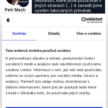
nešvarům, které jsme pozorovali v
Svobodní
jiných stranách (...) A zavedli jsme
Petr Mach
systém takzvaných primárek.
Takže u nás ti kandidáti jsou
vybíráni v primárkách.
Interview Daniely Drtinové
,
22. října 2013
Souhlas
Detaily
Více o cookies
PRAVDA
Tato webová stránka používá cookies
K personalizaci obsahu a reklam, poskytování funkcí
Svobodní své kandidáty vybírají skutečně v
sociálních médií a analýze naší návštěvnosti využíváme
primárních volbách. Před letošní kampaní jich vyžili
soubory cookie. Informace o tom, jak náš web používáte,
také, což lze dokládat ze samotného
webu strany
.
sdílíme se svými partnery pro sociální média, inzerci a
Ve
stanovách
(.pdf) Svobodných jsou body
analýzy. Partneři tyto údaje mohou zkombinovat s
zabývající se volbami ve straně také. Obecný
dalšími informacemi, které jste jim poskytli nebo které
princip hlasování je popsán následovně:
získali v důsledku toho, že používáte jejich služby.
"Volby se konají elektronicky (korespondenčně) s
prodlouženou dobou hlasování tak, aby bylo
umožněno hlasování všem, kdo mají právo hlasovat.