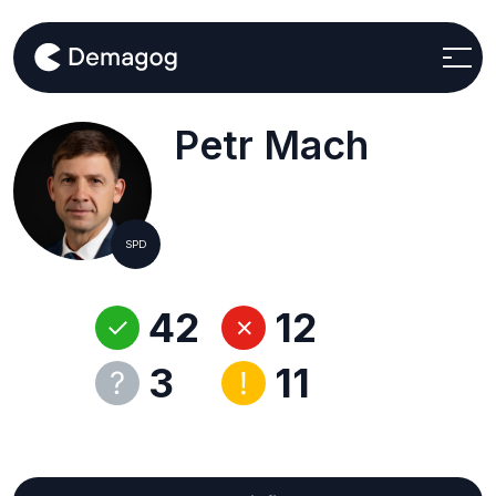
Petr Mach
SPD
42
12
3
11