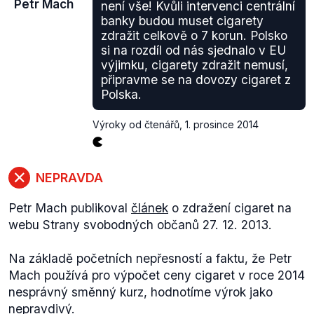
Petr Mach
není vše! Kvůli intervenci centrální
Tyto subjekty jsou však složkami státu či
banky budou muset cigarety
veřejnoprávními subjekty. Z kontextu
stanoviska
zdražit celkově o 7 korun. Polsko
strany ale vyplývá, že byly myšleny zřejmě spíše
si na rozdíl od nás sjednalo v EU
subjekty soukromé.
výjimku, cigarety zdražit nemusí,
připravme se na dovozy cigaret z
Polska.
Výroky od čtenářů
,
1. prosince 2014
NEPRAVDA
Petr Mach publikoval
článek
o zdražení cigaret na
webu Strany svobodných občanů 27. 12. 2013.
Na základě početních nepřesností a faktu, že Petr
Mach používá pro výpočet ceny cigaret v roce 2014
nesprávný směnný kurz, hodnotíme výrok jako
nepravdivý.