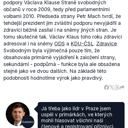
podpory Václava Klause Straně svobodných
občanů v roce 2009, tedy před parlamentními
volbami 2010. Předseda strany Petr Mach tvrdí, že
tehdejší prezident jim zvláštní podporu nevyjádřil a
zdravici běžně zasílal i na sněmy jiných stran. Je
tomu skutečně tak. Václav Klaus toho roku zdravici
adresoval i na sněmy
ODS
a
KDU-ČSL
.
Zdravice
Svobodným byla výjimečná pouze tím, že
obsahovala primárně vyjádření k založení strany,
sekundární - podpůrná - funkce byla ale obsažena
stejně jako ve dvou dalších. Na základě této
podobnosti hodnotíme výrok jako pravdivý.
Já třeba jako lídr v Praze jsem
uspěl v primárkách, ve kterých
mohli hlasovat všichni naši
Svobodní
členové a registrovaní příznivci.