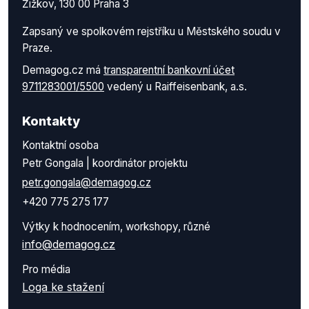
Žižkov, 130 00 Praha 3
Zapsaný ve spolkovém rejstříku u Městského soudu v
Praze.
Demagog.cz má
transparentní bankovní účet
9711283001/5500
vedený u Raiffeisenbank, a.s.
Kontakty
Kontaktní osoba
Petr Gongala | koordinátor projektu
petr.gongala@demagog.cz
+420 775 275 177
Výtky k hodnocením, workshopy, různé
info@demagog.cz
Pro média
Loga ke stažení