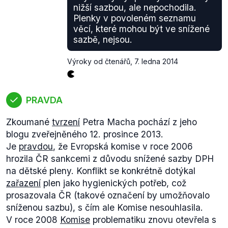
tedy není relevantní.
nižší sazbou, ale nepochodila.
Výpočet Demagog.cz
:
Plenky v povoleném seznamu
Od 1. 1. 2014 má
zdanění
(.pdf; článek 10, bod 2)
věcí, které mohou být ve snížené
cigaret činit minimálně 90 eur na 1000 kusů. Minulý
sazbě, nejsou.
rok činila minimální spotřební sazba u cigaret 2,18
Kč tzn. 43,60 Kč na krabičku cigaret, dle kurzu
Výroky od čtenářů
,
7. ledna 2014
závazného minimálního zdanění EU by krabička
cigaret dle tohoto kurzu musela stát lehce nad 46,3
Kč a zdražení by tedy mohlo být proti r. 2013 pouze
PRAVDA
necelé 3 Kč.
Zkoumané
tvrzení
Petra Macha pochází z jeho
blogu zveřejněného 12. prosince 2013.
Co se týče polské výjimky, tak zde má Petr Mach
Je
pravdou
, že Evropská komise v roce 2006
pravdu. Dle výše zmíněné směrnice se Polsko
hrozila ČR sankcemi z důvodu snížené sazby DPH
skutečně
nachází
(.pdf; článek 10, bod 2) v kategorii
na dětské pleny. Konflikt se konkrétně dotýkal
zemí, které mají přechodné období do konce r. 2017.
zařazení
plen jako hygienických potřeb, což
prosazovala ČR (takové označení by umožňovalo
*Tato konstrukce je však hypotetická, v praxi se
sníženou sazbu), s čím ale Komise nesouhlasila.
ceny cigaret vyvíjí individuálně, podle typu, ceny
V roce 2008
Komise
problematiku znovu otevřela s
výrobce atp...