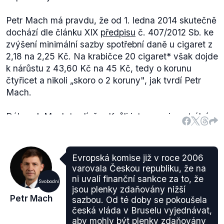
Petr Mach má pravdu, že od 1. ledna 2014 skutečně
dochází dle článku XIX
předpisu
č. 407/2012 Sb. ke
zvýšení minimální sazby spotřební daně u cigaret z
2,18 na 2,25 Kč. Na krabičce 20 cigaret* však dojde
k nárůstu z 43,60 Kč na 45 Kč, tedy o korunu
čtyřicet a nikoli
„skoro o 2 koruny"
, jak tvrdí Petr
Mach.
Dále pak Mach tvrdí, že
„Kvůli intervenci centrální
banky budou muset cigarety zdražit celkově o 7
korun."
, což však také není pravda. Směrnice
2011/64/EU z 21. června 2011 říká, že směnný kurz
Evropská komise již v roce 2006
pro nadcházející rok se
stanoví
(.pdf; článek 18, bod
varovala Českou republiku, že na
1) na základě kurzu v první pracovní den října
ni uvalí finanční sankce za to, že
Svobodní
předcházejícího roku. Dle úředního věstníku EU byl
jsou plenky zdaňovány nižší
Petr Mach
sazbou. Od té doby se pokoušela
kurz
(pdf, s. 2) stanoven 1. října 2013 na 25,730 Kč
česká vláda v Bruselu vyjednávat,
a kurz 27,655 Kč, který používá pro svůj výpočet
aby mohly být plenky zdaňovány