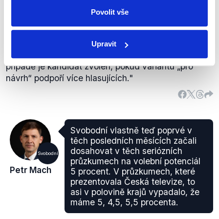
Zvoleni jsou ti, kdo získali nejvyšší počet
Povolit vše
odevzdaných platných hlasů bez ohledu na počet
hlasujících. Je-li počet kandidátů menší nebo roven
počtu volených, hlasuje se o každém kandidátovi
Upravit
zvlášť „pro návrh“ a „proti návrhu“, v
takovém
případě je kandidát zvolen, pokud variantu „pro
návrh“ podpoří více hlasujících."
Svobodní vlastně teď poprvé v
těch posledních měsících začali
dosahovat v těch seriózních
Svobodní
průzkumech na volební potenciál
Petr Mach
5 procent. V průzkumech, které
prezentovala Česká televize, to
asi v polovině krajů vypadalo, že
máme 5, 4,5, 5,5 procenta.