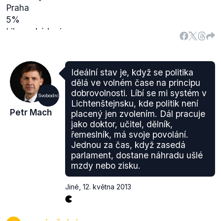
Praha
5%
Liberecký kraj
5%
Ústecký kraj
4,5%
Ideální stav je, když se politika
Karlovarský kraj
dělá ve volném čase na principu
4,5%
dobrovolnosti. Líbí se mi systém v
Svobodní
Moravskoslezský kraj
Lichtenštejnsku, kde politik není
Petr Mach
placený jen zvolením. Dál pracuje
4%
jako doktor, učitel, dělník,
Jihočeský kraj
řemeslník, má svoje povolání.
4%
Jednou za čas, když zasedá
Pardubický kraj
parlament, dostane náhradu ušlé
4%
mzdy nebo zisku.
Jiné
,
12. května 2013