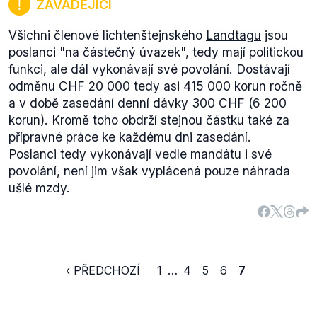
ZAVÁDĚJÍCÍ
Všichni členové lichtenštejnského
Landtagu
jsou
poslanci "na částečný úvazek", tedy mají politickou
funkci, ale dál vykonávají své povolání. Dostávají
odměnu CHF 20 000 tedy asi 415 000 korun ročně
a v době zasedání denní dávky 300 CHF (6 200
korun). Kromě toho obdrží stejnou částku také za
přípravné práce ke každému dni zasedání.
Poslanci tedy vykonávají vedle mandátu i své
povolání, není jim však vyplácená pouze náhrada
ušlé mzdy.
‹ PŘEDCHOZÍ
1
…
4
5
6
7