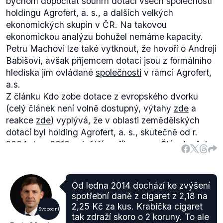
bychom dopočítat souhrn dotací všech společností
holdingu Agrofert, a. s., a dalších velkých
ekonomických skupin v ČR. Na takovou
ekonomickou analýzu bohužel nemáme kapacity.
Petru Machovi lze také vytknout, že hovoří o Andreji
Babišovi, avšak příjemcem dotací jsou z formálního
hlediska jím ovládané
společnosti
v rámci Agrofert,
a.s.
Z článku
Kdo zobe dotace z evropského dvorku
(celý článek není volně dostupný, výtahy
zde
a
reakce
zde
) vyplývá, že v oblasti zemědělských
dotací byl holding Agrofert, a. s., skutečně od r.
2004 do r. 2010 největším příjemcem. Článek však
vyšel 31. 5. 2010, uvedená data tedy již nejsou
aktuální, navíc se týkají pouze zemědělských
dotací.
Od ledna 2014 dochází ke zvýšení
Některé
subjekty
v ČR obdržely v projektovém
spotřební daně z cigaret z 2,18 na
období 2007–2013 více peněz z dotací než
2,25 Kč za kus. Krabička cigaret
Svobodní
společnosti, které jsou součástí Agrofert Holding.
tak zdraží skoro o 2 koruny. To ale