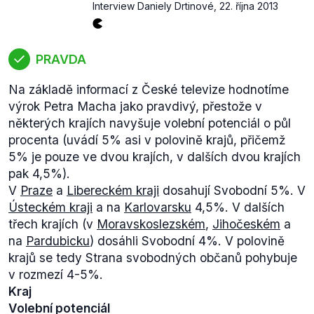
Interview Daniely Drtinové
,
22. října 2013
PRAVDA
Na základě informací z České televize hodnotíme
výrok Petra Macha jako pravdivý, přestože v
některých krajích navyšuje volební potenciál o půl
procenta (uvádí 5% asi v polovině krajů, přičemž
5% je pouze ve dvou krajích, v dalších dvou krajích
pak 4,5%).
V
Praze
a
Libereckém kraji
dosahují Svobodní 5%. V
Ústeckém kraji
a na
Karlovarsku
4,5%. V dalších
třech krajích (v
Moravskoslezském
,
Jihočeském
a
na
Pardubicku
) dosáhli Svobodní 4%. V polovině
krajů se tedy Strana svobodných občanů pohybuje
v rozmezí 4-5%.
Kraj
Volební potenciál