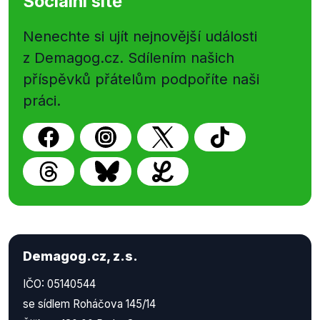
Sociální sítě
Nenechte si ujít nejnovější události
z Demagog.cz. Sdílením našich
příspěvků přátelům podpoříte naši
práci.
Demagog.cz, z.s.
IČO: 05140544
se sídlem Roháčova 145/14