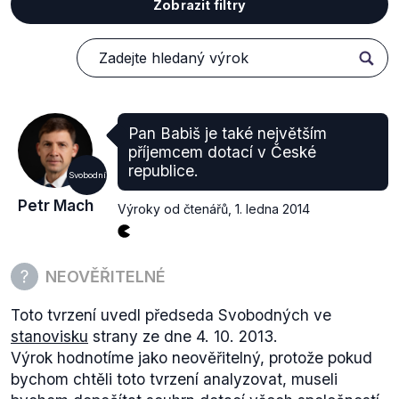
Zobrazit filtry
Pan Babiš je také největším
příjemcem dotací v České
republice.
Svobodní
Petr Mach
Výroky od čtenářů
,
1. ledna 2014
NEOVĚŘITELNÉ
Toto tvrzení uvedl předseda Svobodných ve
stanovisku
strany ze dne 4. 10. 2013.
Výrok hodnotíme jako neověřitelný, protože pokud
bychom chtěli toto tvrzení analyzovat, museli