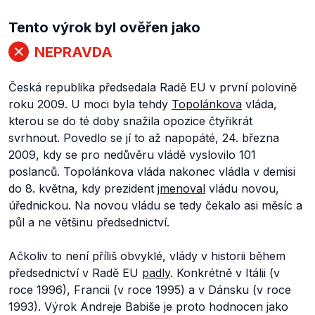
Tento výrok byl ověřen jako
NEPRAVDA
Česká republika předsedala Radě EU v první polovině
roku 2009. U moci byla tehdy
Topolánkova
vláda,
kterou se do té doby snažila opozice čtyřikrát
svrhnout. Povedlo se jí to až napopáté, 24. března
2009, kdy se pro nedůvěru vládě vyslovilo 101
poslanců. Topolánkova vláda nakonec vládla v demisi
do 8. května, kdy prezident
jmenoval
vládu novou,
úřednickou. Na novou vládu se tedy čekalo asi měsíc a
půl a ne většinu předsednictví.
Ačkoliv to není příliš obvyklé, vlády v historii během
předsednictví v Radě EU
padly
. Konkrétně v Itálii (v
roce 1996), Francii (v roce 1995) a v Dánsku (v roce
1993). Výrok Andreje Babiše je proto hodnocen jako