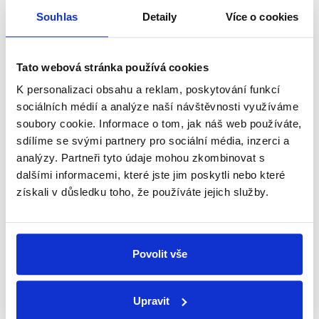
Souhlas
Detaily
Více o cookies
přehled o tom, jaké dezinformace a
nepravdy se zrovna v Česku šíří.
Tato webová stránka používá cookies
Newsletter
WhatsApp
K personalizaci obsahu a reklam, poskytování funkcí
sociálních médií a analýze naší návštěvnosti využíváme
soubory cookie. Informace o tom, jak náš web používáte,
sdílíme se svými partnery pro sociální média, inzerci a
Sociální sítě
analýzy. Partneři tyto údaje mohou zkombinovat s
dalšími informacemi, které jste jim poskytli nebo které
Nenechte si ujít nejnovější události
získali v důsledku toho, že používáte jejich služby.
z Demagog.cz. Sdílením našich
příspěvků přátelům podpoříte naši
práci.
Povolit vše
Upravit