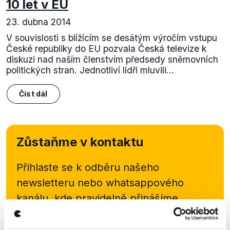
10 let v EU
23. dubna 2014
V souvislosti s blížícím se desátým výročím vstupu
České republiky do EU pozvala Česká televize k
diskuzi nad naším členstvím předsedy sněmovních
politických stran. Jednotliví lídři mluvili...
Číst dál
Zůstaňme v kontaktu
Přihlaste se k odběru našeho
newsletteru nebo
whatsappového
kanálu, kde pravidelně přinášíme
shrnutí nejzajímavějších článků a analýz.
Začněte nás odebírat, a mějte tak