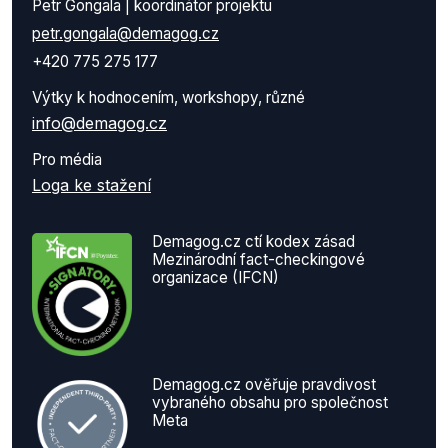
Petr Gongala | koordinátor projektu
petr.gongala@demagog.cz
+420 775 275 177
Výtky k hodnocením, workshopy, různé
info@demagog.cz
Pro média
Loga ke stažení
Demagog.cz ctí kodex zásad
Mezinárodní fact-checkingové
organizace (IFCN)
Demagog.cz ověřuje pravdivost
vybraného obsahu pro společnost
Meta